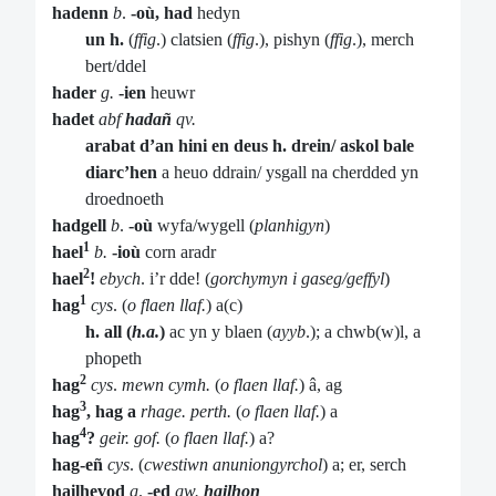
hadenn
b
.
-où, had
hedyn
un h.
(
ffig
.) clatsien (
ffig
.), pishyn (
ffig
.), merch
bert/ddel
hader
g.
-ien
heuwr
hadet
abf
hadañ
qv.
arabat d’an hini en deus h. drein/ askol bale
diarc’hen
a heuo ddrain/ ysgall na cherdded yn
droednoeth
hadgell
b
.
-où
wyfa/wygell (
planhigyn
)
1
hael
b.
-ioù
corn aradr
2
hael
!
ebych
. i’r dde! (
gorchymyn i gaseg/geffyl
)
1
hag
cys
. (
o flaen llaf.
) a(c)
h. all
(
h.a.
)
ac yn y blaen (
ayyb
.); a chwb(w)l, a
phopeth
2
hag
cys
.
mewn cymh.
(
o flaen llaf.
) â, ag
3
hag
, hag
a
rhage. perth.
(
o flaen llaf.
) a
4
hag
?
geir. gof.
(
o flaen llaf.
) a?
hag-eñ
cys
. (
cwestiwn anuniongyrchol
) a; er, serch
hailhevod
g
.
-ed
gw.
hailhon