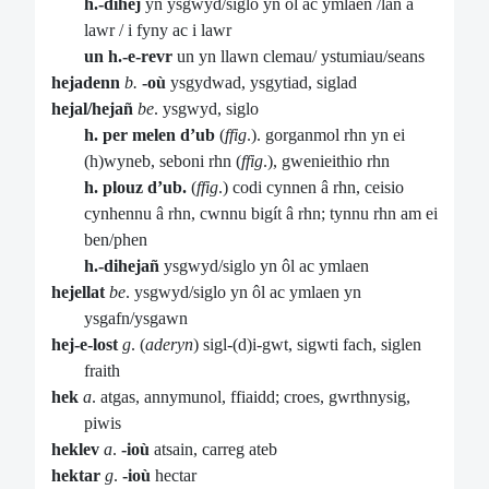
h.-dihej
yn ysgwyd/siglo
yn ôl ac ymlaen /lan a
lawr / i fyny ac i lawr
un h.-e-revr
un yn llawn clemau/ ystumiau/seans
hejadenn
b.
-où
ysgydwad, ysgytiad, siglad
hejal/hejañ
be
. ysgwyd, siglo
h. per melen d’ub
(
ffig
.). gorganmol rhn yn ei
(h)wyneb, seboni rhn (
ffig
.), gwenieithio rhn
h. plouz d’ub.
(
ffig
.) codi cynnen â rhn, ceisio
cynhennu â rhn, cwnnu bigít â rhn; tynnu rhn am ei
ben/phen
h.-dihejañ
ysgwyd/siglo yn ôl ac ymlaen
hejellat
be
. ysgwyd/siglo yn ôl ac ymlaen yn
ysgafn/ysgawn
hej-e-lost
g
. (
aderyn
) sigl-(d)i-gwt, sigwti fach, siglen
fraith
hek
a
. atgas, annymunol, ffiaidd; croes, gwrthnysig,
piwis
heklev
a
.
-ioù
atsain, carreg ateb
hektar
g
.
-ioù
hectar