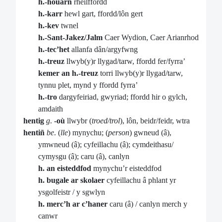
h.-houarn
rheilffordd
h.-karr
hewl gart, ffordd/lôn gert
h.-kev
twnel
h.-Sant-Jakez/Jalm
Caer Wydion, Caer Arianrhod
h.-tec’het
allanfa dân/argyfwng
h.-treuz
llwyb(y)r llygad/tarw, ffordd fer/fyrra’
kemer an h.-treuz
torri llwyb(y)r llygad/tarw,
tynnu plet, mynd y ffordd fyrra’
h.-tro
dargyfeiriad, gwyriad; ffordd hir o gylch,
amdaith
hentig
g
.
-où
llwybr (
troed/trol
), lôn, beidr/feidr, wtra
hentiñ
be
. (
lle
) mynychu; (
person
) gwneud (â),
ymwneud (â); cyfeillachu (â); cymdeithasu/
cymysgu (â); caru (â), canlyn
h. an eisteddfod
mynychu’r eisteddfod
h. bugale ar skolaer
cyfeillachu â phlant yr
ysgolfeistr / y sgwlyn
h. merc’h ar c’haner
caru (â) / canlyn merch y
canwr