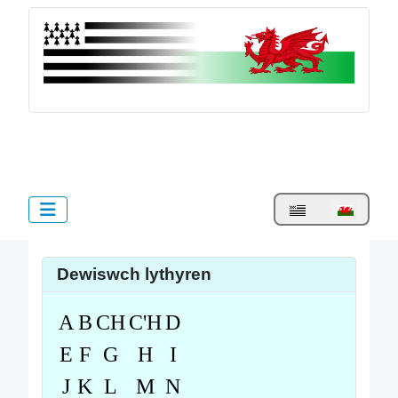
bzh.cymru
Dewiswch eich iaith
Dewiswch lythyren
A
B
CH
C'H
D
E
F
G
H
I
J
K
L
M
N