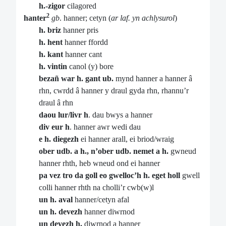
h.-zigor
cilagored
2
hanter
gb
. hanner; cetyn (
ar laf. yn achlysurol
)
h. briz
hanner pris
h. hent
hanner ffordd
h. kant
hanner cant
h. vintin
canol (y) bore
bezañ war h. gant ub.
mynd hanner a hanner â
rhn, cwrdd â hanner y draul gyda rhn, rhannu’r
draul â rhn
daou lur/livr h
. dau bwys a hanner
div eur h
. hanner awr wedi dau
e h. diegezh
ei hanner arall, ei briod/wraig
ober udb. a h., n’ober udb. nemet a h.
gwneud
hanner rhth, heb wneud ond ei hanner
pa vez tro da goll eo gwelloc’h h. eget holl
gwell
colli hanner rhth na cholli’r cwb(w)l
un h. aval
hanner/cetyn afal
un h. devezh
hanner diwrnod
un devezh h.
diwrnod a hanner