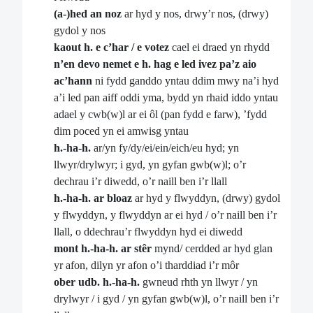
(a-)hed an noz
ar hyd y nos, drwy’r nos, (drwy)
gydol y nos
kaout h. e c’har / e votez
cael ei draed yn rhydd
n’en devo nemet e h. hag e led ivez pa’z aio
ac’hann
ni fydd ganddo yntau ddim mwy na’i hyd
a’i led pan aiff oddi yma, bydd yn rhaid iddo yntau
adael y cwb(w)l ar ei ôl (pan fydd e farw), ’fydd
dim poced yn ei amwisg yntau
h.-ha-h.
ar/yn fy/dy/ei/ein/eich/eu hyd; yn
llwyr/drylwyr; i gyd, yn gyfan gwb(w)l; o’r
dechrau i’r diwedd, o’r naill ben i’r llall
h.-ha-h.
ar bloaz
ar hyd y flwyddyn, (drwy) gydol
y flwyddyn, y flwyddyn ar ei hyd / o’r naill ben i’r
llall, o ddechrau’r flwyddyn hyd ei diwedd
mont h.-ha-h. ar stêr
mynd/ cerdded ar hyd glan
yr afon, dilyn yr afon o’i tharddiad i’r môr
ober udb. h.-ha-h.
gwneud rhth yn llwyr / yn
drylwyr / i gyd / yn gyfan gwb(w)l, o’r naill ben i’r