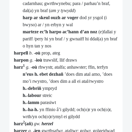
cadarnhau; gwrthwynebu; para / parhau’n braf,
dal(a) yn braf (
am y tywydd
)
harp ar skeul ouzh ar voger
dod yr ysgol (i
bwyso) ar / yn erbyn y wal
marteze ec’h harpo ac’hann d’an noz
(e)fallai y
pariff /pery hi yn braf / y gwnaiff hi ddal(a) yn braf
o hyn tan y nos
harpell
b
.
-où
prop, ateg
harpon
g
.
-ioù
trawslif, llif draws
1
harz
g.
-où
rhwystr, atalfa; anhawster; ffin, terfyn
n’eus h. ebet dezhañ
’does dim atal arno, ’does
mo’i rwystro, ’does dim a all ei atal/rwystro
h.-debriñ
ympryd
h.-labour
streic
h.-lamm
parasiwt
h.-ha-h.
yn ffinio â’i gilydd; och(o)r yn och(o)r,
wrth/yn och(o)r/ymyl ei gilydd
2
harz
(añ)
gw.
herzel
harzer
g.
-ien
gwrthsafwr, ataliwr; golwr, golgeidwad