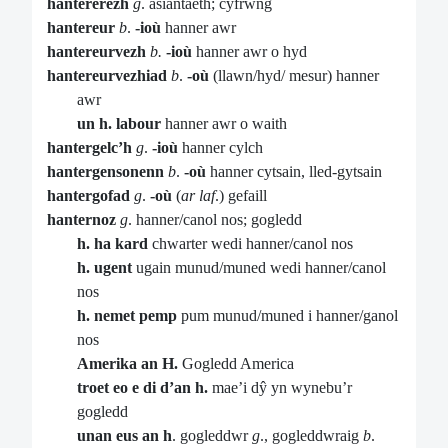
hantererezh
g
. asiantaeth; cyfrwng
hantereur
b
.
-ioù
hanner awr
hantereurvezh
b.
-ioù
hanner awr o hyd
hantereurvezhiad
b
.
-où
(llawn/hyd/ mesur) hanner
awr
un h. labour
hanner awr o waith
hantergelc’h
g
.
-ioù
hanner cylch
hantergensonenn
b
.
-où
hanner cytsain, lled-gytsain
hantergofad
g
.
-o
ù
(
ar laf
.) gefaill
hanternoz
g
. hanner/canol nos; gogledd
h. ha kard
chwarter wedi hanner/canol nos
h. ugent
ugain munud/muned wedi hanner/canol
nos
h. nemet pemp
pum munud/muned i hanner/ganol
nos
Amerika an H.
Gogledd America
troet eo e di d’an h.
mae’i dŷ yn wynebu’r
gogledd
unan eus an h
. gogleddwr
g
., gogleddwraig
b
.