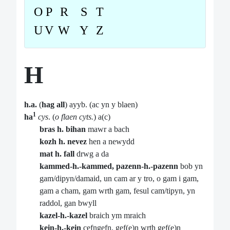
O
P
R
S
T
U
V
W
Y
Z
H
h.a.
(
hag all
) ayyb. (ac yn y blaen)
1
ha
cys
. (
o flaen cyts.
) a(c)
bras h. bihan
mawr a bach
kozh h. nevez
hen a newydd
mat h. fall
drwg a da
kammed-h.-kammed, pazenn-h.-pazenn
bob yn
gam/dipyn/damaid, un cam ar y tro, o gam i gam,
gam a cham, gam wrth gam, fesul cam/tipyn, yn
raddol, gan bwyll
kazel-h.-kazel
braich ym mraich
kein-h.-kein
cefngefn, gef(e)n wrth gef(e)n