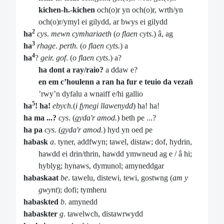
kichen-h.-kichen
och(o)r yn och(o)r, wrth/yn
och(o)r/ymyl ei gilydd, ar bwys ei gilydd
2
ha
cys
.
mewn cymhariaeth
(
o flaen cyts.
) â, ag
3
ha
rhage
.
perth.
(
o flaen cyts.
) a
4
ha
?
geir. gof
. (
o flaen cyts
.) a?
ha dont a ray/raio?
a ddaw e?
en em c’houlenn a ran ha fur e teuio da vezañ
’rwy’n dyfalu a wnaiff e/hi gallio
5
ha
! ha!
ebych.
(
i fynegi llawenydd
) ha! ha!
ha ma ...?
cys
. (
gyda'r amod.
) beth pe ...?
ha pa
cys
. (
gyda'r amod.
) hyd yn oed pe
habask
a
. tyner, addfwyn; tawel, distaw; dof, hydrin,
hawdd ei drin/thrin, hawdd ymwneud ag e / â hi;
hyblyg; hynaws, dymunol; amyneddgar
habaskaat
be
. tawelu, distewi, tewi, gostwng (
am y
gwynt
); dofi; tymheru
habaskted
b
. amynedd
habaskter
g
. tawelwch, distawrwydd