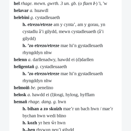
hel
rhage. mewn. gwrth. 3 un. gb.
(
o flaen
l-
) 'i, 'w
helavar
a.
huawdl
helebini
g
. cystadleuaeth
h. etrezo/etreze
am y cynta’, am y gorau, yn
cystadlu â’i gilydd, mewn cystadleuaeth (â’i
gilydd)
h. ’zo etrezo/etreze
mae hi’n gystadleuaeth
rhyngddyn nhw
helenn
a
. darllenadwy, hawdd ei (d)darllen
heligentañ
g
. cystadleuaaeth
h. ’zo etrezo/etreze
mae hi’n gystadleuaeth
rhyngddyn nhw
helmoiñ
be
. penelino
helosk
a
. hawdd ei (l)losgi, hylosg, hyfflam
hemañ
rhage. dang. g.
hwn
h. bihan a zo skuizh
mae’r un bach hwn / mae’r
bychan hwn wedi blino
h. kozh
yr hen ŵr hwn
h.-hen
rhywun neu’i gilydd