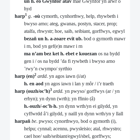
un h. eo Gwynfor atav
mae Gwynfor yn arwr o
hyd
1
harp
g
.
-où
cymorth, cynhorthwy, help, rhywbeth i
bwyso arno; ateg, gwanas, postyn, stacer, prop;
atalfa, rhwystr; hoe, saib, seibiant, gorffwys, egwyl
bezañ un h. a-zoare evit ub.
bod o gymorth mawr
i rn, bod yn gef(e)n mawr i rn
ma n’am bez ket h. ebet e kouezan
os na bydd
gen i / os na bydd ’da fi rywbeth i bwyso arno
’rwy’n cwympo/ syrthio
2
harp (en)
ardd
. yn agos iawn (i/at)
h. en aod
yn agos iawn i lan y môr / i’r traeth
3
harp (ouzh/oc’h)
ardd.
yn pwyso/ gorffwys (ar / yn
erbyn); yn dynn (wrth); yn ffinio (â)
h.-ouzh/-oc’h-h.
yn dynn wrth/yn ei gilydd, yn
cyffwrdd â’i gilydd, y naill yn dynn wrth/yn y llall
harpañ
be
. pwyso; cynorthwyo, bod o gymorth (i),
helpu; cynnal; acennu, pwysleisio; atal, rhwystro;
cael hoe/ saib/seibiant/egwyl/sbel, gorffwys;