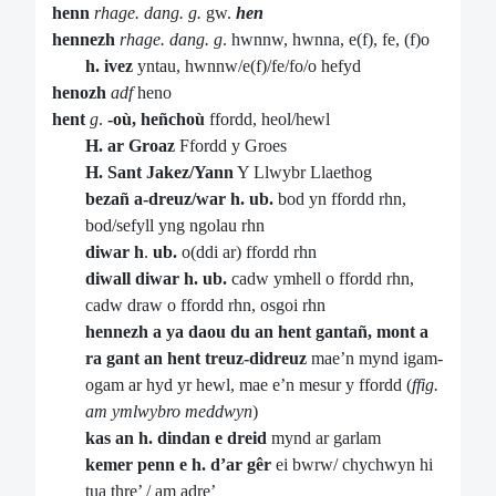
henn
rhage. dang. g.
gw.
hen
hennezh
rhage. dang. g
. hwnnw, hwnna, e(f), fe, (f)o
h. ivez
yntau, hwnnw/e(f)/fe/fo/o hefyd
henozh
adf
heno
hent
g
.
-où, heñchoù
ffordd, heol/hewl
H. ar Groaz
Ffordd y Groes
H. Sant Jakez/Yann
Y Llwybr Llaethog
bezañ a-dreuz/war h. ub.
bod yn ffordd rhn,
bod/sefyll yng ngolau rhn
diwar h
.
ub.
o(ddi ar) ffordd rhn
diwall diwar h. ub.
cadw ymhell o ffordd rhn,
cadw draw o ffordd rhn, osgoi rhn
hennezh a ya daou du an hent gantañ, mont a
ra gant an hent treuz-didreuz
mae’n mynd igam-
ogam ar hyd yr hewl, mae e’n mesur y ffordd (
ffig.
am ymlwybro meddwyn
)
kas an h. dindan e dreid
mynd ar garlam
kemer penn e h.
d’ar gêr
ei bwrw/ chychwyn hi
tua thre’ / am adre’