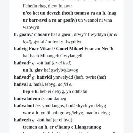
Fehefin rhag rhew Ionawr
n’eo ket un devezh (heol) tomm a ra an h.
(nag
ur barr-avel a ra ar goañv)
un wennol ni wna
wanwyn
h.-goañv/-c'hoañv
haf a gaea’, drwy’r flwyddyn (
ar ei
hyd
), gydol / ar hyd y flwyddyn
hañvig Foar Vikael / Gouel Mikael Foar an Nec’h
haf bach Mihangel/ Gwylangell
1
hañvad
g
.
-où
haf (
ar ei hyd
)
un h. glav
haf gwlyb/glawog
2
hañvad
g
.
hañvidi
ymwelydd (haf), twrist (haf)
hañval
a.
hafal, tebyg,
ac fel e.
hep e h.
heb ei debyg, yn ddihafal
hañvaladenn
b.
-où
dameg
hañvalout
be
. ymddangos, bod/edrych yn debyg
war a h
. yn ôl pob golwg/tebyg, mae’n debyg
hañvezh
g
.
-ioù
haf (ar ei hyd)
tremen an h
.
er c’hamp e Llangrannog