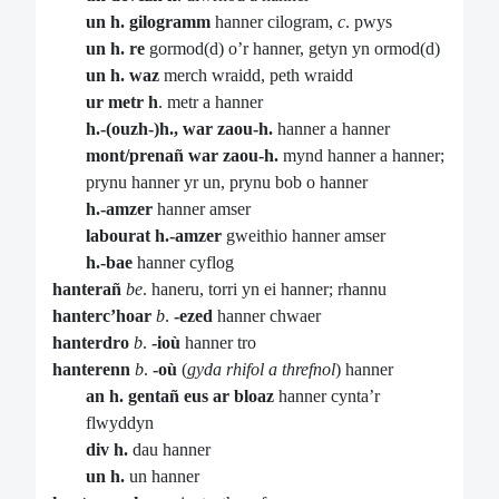
un h. gilogramm
hanner cilogram,
c
. pwys
un h. re
gormod(d) o’r hanner, getyn yn ormod(d)
un h. waz
merch wraidd, peth wraidd
ur metr h
. metr a hanner
h.-(ouzh-)h., war zaou-h.
hanner a hanner
mont/prenañ war zaou-h.
mynd hanner a hanner;
prynu hanner yr un, prynu bob o hanner
h.-amzer
hanner amser
labourat h.-amzer
gweithio hanner amser
h.-bae
hanner cyflog
hanterañ
be
. haneru, torri yn ei hanner; rhannu
hanterc’hoar
b
.
-ezed
hanner chwaer
hanterdro
b
.
-ioù
hanner tro
hanterenn
b
.
-où
(
gyda rhifol a threfnol
) hanner
an h. gentañ eus ar bloaz
hanner cynta’r
flwyddyn
div h.
dau hanner
un h.
un hanner