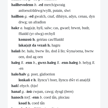
hailhevodenn
b
.
-ed
merch/gwraig
anfoesol/ddrwg/wyllt, putain, slwt
hailhon
g.
-ed
gwalch, cnaf, dihiryn, adyn, cenau, dyn
drwg; un afradlon
hakr
a
. hag(a)r, hyll, salw; cas, gwael; brwnt, budr,
ffiaidd (yr olwg) erchyll
komzoù h
. geiriau cas/ffiaidd
laka(a)t da vezañ h.
hagru
halañ
be
. halu, bwrw llo, dod â llo; ŵyna/oena, bwrw
oen, dod ag oen
haleg
ll
.
-enn
b.
,
gwez-haleg
ll
.
-enn-haleg
b.
helyg
ll
.
-en
halo/halv
g.
poer, glafoerion
lonkañ e h
. llyncu’i boer, llyncu dŵr ei ana(d)l
hañ!
ebych
. (h)o!
hanaf
g
.
-ioù
cwpan, cawg; dysgl (
bren
)
hanoch
torf
.
-enn
b
. coed tân, plociau
koad h.
coed tân