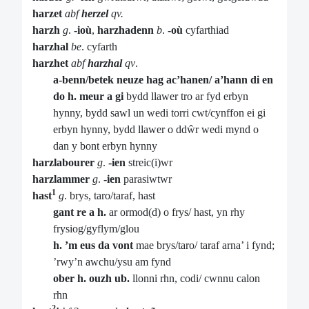
harzet
abf
herzel
qv.
harzh
g
.
-ioù
,
harzhadenn
b
.
-où
cyfarthiad
harzhal
be
. cyfarth
harzhet
abf
harzhal
qv
.
a-benn/betek neuze hag ac’hanen/ a’hann di en
do h. meur a gi
bydd llawer tro ar fyd erbyn
hynny, bydd sawl un wedi torri cwt/cynffon ei gi
erbyn hynny, bydd llawer o ddŵr wedi mynd o
dan y bont erbyn hynny
harzlabourer
g
.
-ien
streic(i)wr
harzlammer
g
.
-ien
parasiwtwr
1
hast
g
. brys, taro/taraf, hast
gant re a h.
ar ormod(d) o frys/ hast, yn rhy
frysiog/gyflym/glou
h. ’m eus da vont
mae brys/taro/ taraf arna’ i fynd;
’rwy’n awchu/ysu am fynd
ober h. ouzh ub.
llonni rhn, codi/ cwnnu calon
rhn
2