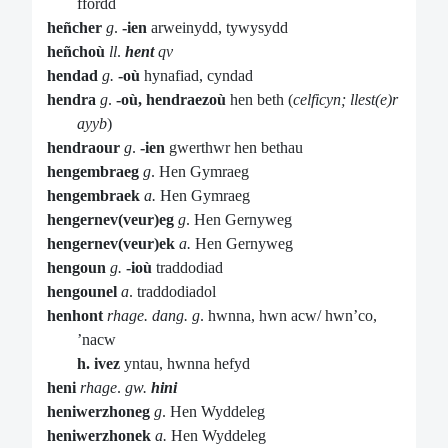
ffordd
heñcher
g
.
-ien
arweinydd, tywysydd
heñchoù
ll
.
hent
qv
hendad
g.
-où
hynafiad, cyndad
hendra
g
.
-où, hendraezoù
hen beth (
celficyn; llest(e)r
ayyb
)
hendraour
g
.
-ien
gwerthwr hen bethau
hengembraeg
g
. Hen Gymraeg
hengembraek
a.
Hen Gymraeg
hengernev(veur)eg
g
. Hen Gernyweg
hengernev(veur)ek
a.
Hen Gernyweg
hengoun
g.
-ioù
traddodiad
hengounel
a
. traddodiadol
henhont
rhage. dang. g
. hwnna, hwn acw/ hwn’co,
’nacw
h. ivez
yntau, hwnna hefyd
heni
rhage
.
gw.
hini
heniwerzhoneg
g
. Hen Wyddeleg
heniwerzhonek
a.
Hen Wyddeleg