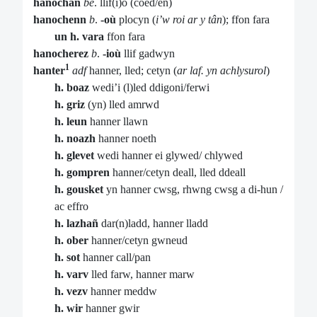
hanochañ
be
. llif(i)o (coed/en)
hanochenn
b
.
-où
plocyn (
i’w roi ar y tân
); ffon fara
un h. vara
ffon fara
hanocherez
b
.
-ioù
llif gadwyn
1
hanter
adf
hanner, lled; cetyn (
ar laf. yn achlysurol
)
h. boaz
wedi’i (l)led ddigoni/ferwi
h. griz
(yn) lled amrwd
h. leun
hanner llawn
h. noazh
hanner noeth
h. glevet
wedi hanner ei glywed/ chlywed
h. gompren
hanner/cetyn deall, lled ddeall
h. gousket
yn hanner cwsg, rhwng cwsg a di-hun /
ac effro
h. lazhañ
dar(n)ladd, hanner lladd
h. ober
hanner/cetyn gwneud
h. sot
hanner call/pan
h. varv
lled farw, hanner marw
h. vezv
hanner meddw
h. wir
hanner gwir