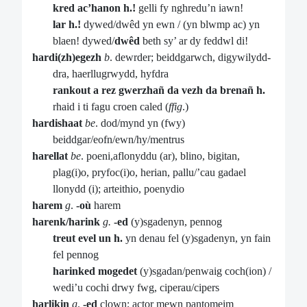
kred ac’hanon h.!
gelli fy nghredu’n iawn!
lar h.!
dywed/dwêd yn ewn / (yn blwmp ac) yn
blaen! dywed/
dwêd
beth sy’ ar dy feddwl di!
hardi(zh)egezh
b
. dewrder; beiddgarwch, digywilydd-
dra, haerllugrwydd, hyfdra
rankout a rez gwerzhañ da vezh da brenañ h.
rhaid i ti fagu croen caled (
ffig
.)
hardishaat
be
. dod/mynd yn (fwy)
beiddgar/eofn/ewn/hy/mentrus
harellat
be
. poeni,aflonyddu (ar), blino, bigitan,
plag(i)o, pryfoc(i)o, herian, pallu/’cau gadael
llonydd (i); arteithio, poenydio
harem
g
.
-où
harem
harenk/harink
g.
-ed
(y)sgadenyn, pennog
treut evel un h.
yn denau fel (y)sgadenyn, yn fain
fel pennog
harinked mogedet
(y)sgadan/penwaig coch(ion) /
wedi’u cochi drwy fwg, ciperau/cipers
harlikin
g
.
-ed
clown; actor mewn pantomeim