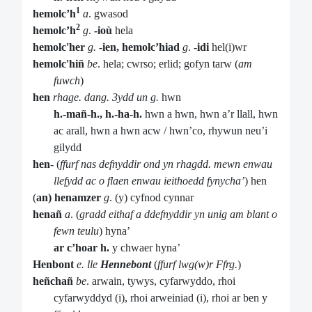
1
hemolc’h
a
. gwasod
2
hemolc’h
g
.
-ioù
hela
hemolc'her
g.
-ien, hemolc’hiad
g
.
-idi
hel(i)wr
hemolc'hiñ
be
. hela; cwrso; erlid; gofyn tarw (
am
fuwch
)
hen
rhage. dang. 3ydd un g.
hwn
h.-mañ-h., h.-ha-h.
hwn a hwn, hwn a’r llall, hwn
ac arall, hwn a hwn acw / hwn’co, rhywun neu’i
gilydd
hen-
(
ffurf nas defnyddir ond yn rhagdd. mewn enwau
llefydd ac o flaen enwau ieithoedd fynycha’
)
hen
(
an) henamzer
g
. (y) cyfnod cynnar
henañ
a
. (
gradd eithaf a ddefnyddir yn unig am blant o
fewn teulu
) hyna’
ar c’hoar h.
y chwaer hyna’
Henbont
e. lle
Hennebont
(
ffurf lwg(w)r Ffrg.
)
heñchañ
be
. arwain, tywys, cyfarwyddo, rhoi
cyfarwyddyd (i), rhoi arweiniad (i), rhoi ar ben y