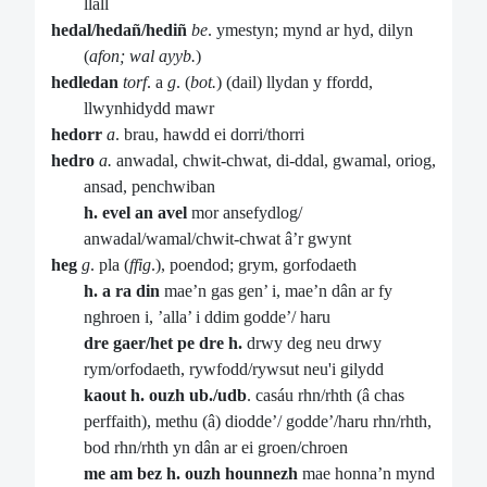
llall
hedal/hedañ/hediñ
be
. ymestyn; mynd ar hyd, dilyn
(
afon; wal ayyb.
)
hedledan
torf
. a
g
. (
bot.
) (dail) llydan y ffordd,
llwynhidydd mawr
hedorr
a
. brau, hawdd ei dorri/thorri
hedro
a.
anwadal, chwit-chwat, di-ddal, gwamal, oriog,
ansad, penchwiban
h. evel an avel
mor ansefydlog/
anwadal/wamal/chwit-chwat â’r gwynt
heg
g
. pla (
ffig
.), poendod; grym, gorfodaeth
h. a ra din
mae’n gas gen’ i, mae’n dân ar fy
nghroen i, ’alla’ i ddim godde’/ haru
dre gaer/het pe dre h.
drwy deg neu drwy
rym/orfodaeth, rywfodd/rywsut neu'i gilydd
kaout h. ouzh ub./udb
. casáu rhn/rhth (â chas
perffaith), methu (â) diodde’/ godde’/haru rhn/rhth,
bod rhn/rhth yn dân ar ei groen/chroen
me am bez h. ouzh hounnezh
mae honna’n mynd