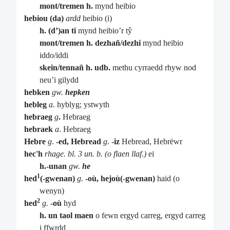
mont/tremen h.
mynd heibio
hebiou (da)
ardd
heibio (i)
h. (d’)an ti
mynd heibio’r tŷ
mont/tremen h. dezhañ/dezhi
mynd heibio
iddo/iddi
skein/tennañ h. udb.
methu cyrraedd rhyw nod
neu’i gilydd
hebken
gw.
hepken
hebleg
a
. hyblyg; ystwyth
hebraeg
g
.
Hebraeg
hebraek
a
. Hebraeg
Hebre
g
.
-ed, Hebread
g
.
-iz
Hebread, Hebrëwr
hec'h
rhage. bl. 3 un. b. (o flaen llaf.)
ei
h.-unan
gw.
he
1
hed
(-gwenan)
g.
-où, hejoù(-gwenan)
haid (o
wenyn)
2
hed
g.
-où
hyd
h. un taol maen
o fewn ergyd carreg, ergyd carreg
i ffwrdd