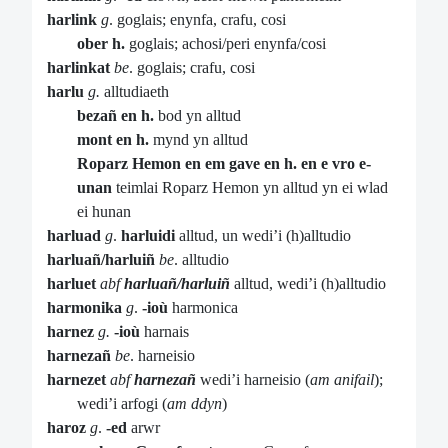
harlink
g
. goglais; enynfa, crafu, cosi
ober h.
goglais; achosi/peri enynfa/cosi
harlinkat
be
. goglais; crafu, cosi
harlu
g.
alltudiaeth
bezañ en h.
bod yn alltud
mont en h.
mynd yn alltud
Roparz Hemon en em gave en h. en e vro e-
unan
teimlai Roparz Hemon yn alltud yn ei wlad
ei hunan
harluad
g
.
harluidi
alltud, un wedi’i (h)alltudio
harluañ/harluiñ
be
. alltudio
harluet
abf
harluañ/harluiñ
alltud, wedi’i (h)alltudio
harmonika
g
.
-ioù
harmonica
harnez
g.
-ioù
harnais
harnezañ
be
. harneisio
harnezet
abf
harnezañ
wedi’i harneisio (
am anifail
);
wedi’i arfogi (
am ddyn
)
haroz
g
.
-ed
arwr