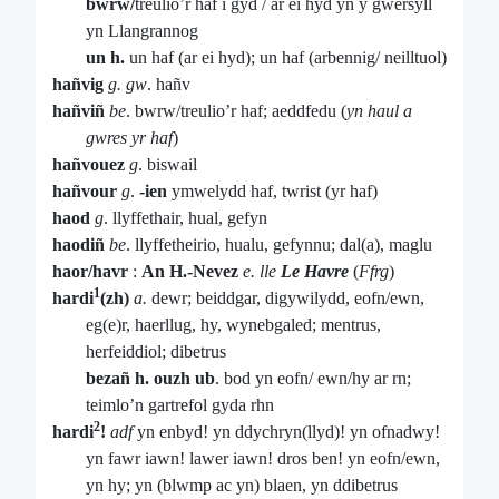
bwrw/
treulio’r haf i gyd / ar ei hyd yn y gwersyll
yn Llangrannog
un h.
un haf (ar ei hyd); un haf (arbennig/ neilltuol)
hañvig
g. gw
. hañv
hañviñ
be
. bwrw/treulio’r haf; aeddfedu (
yn haul a
gwres yr haf
)
hañvouez
g
. biswail
hañvour
g
.
-ien
ymwelydd haf, twrist (yr haf)
haod
g
. llyffethair, hual, gefyn
haodiñ
be
. llyffetheirio, hualu, gefynnu; dal(a), maglu
haor/havr
:
An H.-Nevez
e. lle
Le Havre
(
Ffrg
)
1
hardi
(zh)
a.
dewr; beiddgar, digywilydd, eofn/ewn,
eg(e)r, haerllug, hy, wynebgaled; mentrus,
herfeiddiol; dibetrus
bezañ h. ouzh ub
. bod yn eofn/ ewn/hy ar rn;
teimlo’n gartrefol gyda rhn
2
hardi
!
adf
yn enbyd! yn ddychryn(llyd)! yn ofnadwy!
yn fawr iawn! lawer iawn! dros ben! yn eofn/ewn,
yn hy; yn (blwmp ac yn) blaen, yn ddibetrus