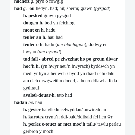
hacheiz
g
. pryd o friwgig
had
g.
-où
hedyn, had; hil; sberm; grawn (
pysgod
)
h. pesked
grawn pysgod
dougen h.
bod yn feichiog
mont en h
. hadu
teuler an h.
hau had
teuler o h
. hadu (
am blanhigion
);
dodwy eu
hwyau (
am bysgod
)
tud fall - abred pe ziwezhat ho po greun diwar
hoc’h h.
(yn hwyr neu’n hwyrach) byddwch yn
medi yr hyn a heuwch / bydd yn rhaid i chi dalu
am eich drwgweithredoedd, a heuo ddiawl a feda
gythraul
avaloù-douar-h
. tato had
hadañ
be
. hau
h. gevier
hau/lledu celwyddau/ anwireddau
h. karotez
crynu’n ddi-baid/ddibaid fel hen ŵr
h. perlez e-touez ar mez moc’h
taflu/ tawlu perlau
gerbron y moch