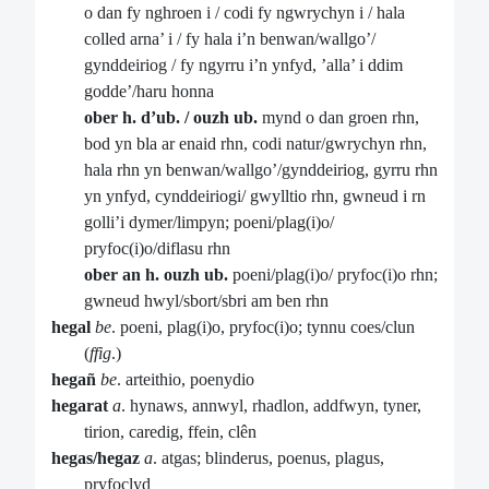
o dan fy nghroen i / codi fy ngwrychyn i / hala
colled arna’ i / fy hala i’n benwan/wallgo’/
gynddeiriog / fy ngyrru i’n ynfyd, ’alla’ i ddim
godde’/haru honna
ober h. d’ub.
/ ouzh ub.
mynd o dan groen rhn,
bod yn bla ar enaid rhn, codi natur/gwrychyn rhn,
hala rhn yn benwan/wallgo’/gynddeiriog, gyrru rhn
yn ynfyd, cynddeiriogi/ gwylltio rhn, gwneud i rn
golli’i dymer/limpyn; poeni/plag(i)o/
pryfoc(i)o/diflasu rhn
ober an h. ouzh ub.
poeni/plag(i)o/ pryfoc(i)o rhn;
gwneud hwyl/sbort/sbri am ben rhn
hegal
be
. poeni, plag(i)o, pryfoc(i)o; tynnu coes/clun
(
ffig
.)
hegañ
be
. arteithio, poenydio
hegarat
a
. hynaws, annwyl, rhadlon, addfwyn, tyner,
tirion, caredig, ffein, clên
hegas/hegaz
a
. atgas; blinderus, poenus, plagus,
pryfoclyd