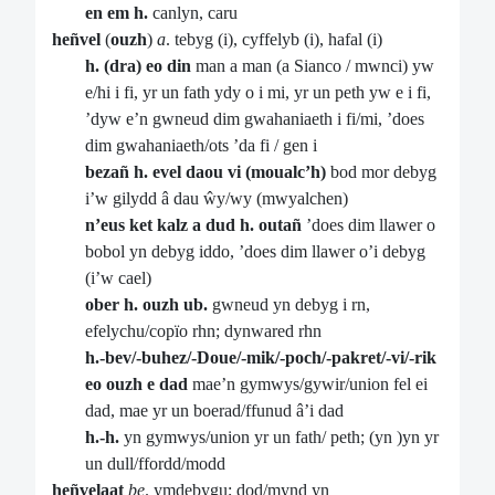
en
em h.
canlyn, caru
heñvel
(
ouzh
)
a
. tebyg (i), cyffelyb (i), hafal (i)
h. (dra) eo din
man a man (a Sianco / mwnci) yw
e/hi i fi, yr un fath ydy o i mi, yr un peth yw e i fi,
’dyw e’n gwneud dim gwahaniaeth i fi/mi, ’does
dim gwahaniaeth/ots ’da fi / gen i
bezañ h. evel daou vi (moualc’h)
bod mor debyg
i’w gilydd â dau ŵy/wy (mwyalchen)
n’eus ket kalz a dud h. outañ
’does dim llawer o
bobol yn debyg iddo, ’does dim llawer o’i debyg
(i’w cael)
ober h. ouzh ub.
gwneud yn debyg i rn,
efelychu/copïo rhn; dynwared rhn
h.-bev/-buhez/-Doue/-mik/-poch/-pakret/-vi/-rik
eo ouzh e dad
mae’n gymwys/gywir/union fel ei
dad, mae yr un boerad/ffunud â’i dad
h.-h.
yn gymwys/union yr un fath/ peth; (yn )yn yr
un dull/ffordd/modd
heñvelaat
be
. ymdebygu; dod/mynd yn