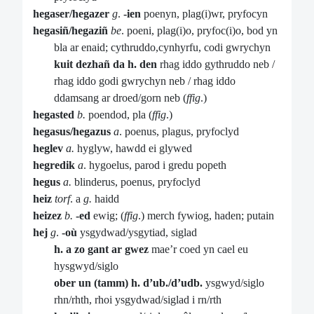
hegaser/hegazer
g
.
-ien
poenyn, plag(i)wr, pryfocyn
hegasiñ/hegaziñ
be
. poeni, plag(i)o, pryfoc(i)o, bod yn
bla ar enaid; cythruddo,cynhyrfu, codi gwrychyn
kuit dezhañ da h. den
rhag iddo gythruddo neb /
rhag iddo godi gwrychyn neb / rhag iddo
ddamsang ar droed/gorn neb (
ffig
.)
hegasted
b.
poendod, pla (
ffig
.)
hegasus/hegazus
a
. poenus, plagus, pryfoclyd
heglev
a.
hyglyw, hawdd ei glywed
hegredik
a
. hygoelus, parod i gredu popeth
hegus
a.
blinderus, poenus, pryfoclyd
heiz
torf
. a
g.
haidd
heizez
b.
-ed
ewig; (
ffig
.) merch fywiog, haden; putain
hej
g
.
-où
ysgydwad/ysgytiad, siglad
h. a zo gant ar gwez
mae’r coed yn cael eu
hysgwyd/siglo
ober un (tamm) h. d’ub./d’udb.
ysgwyd/siglo
rhn/rhth, rhoi ysgydwad/siglad i rn/rth