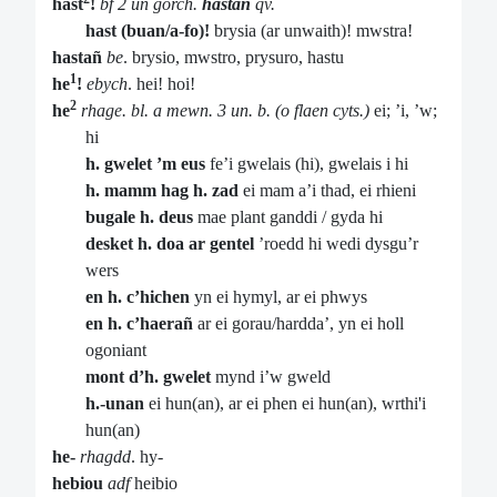
hast
!
bf 2 un gorch.
hastañ
qv.
hast (buan/a-fo)!
brysia (ar unwaith)! mwstra!
hastañ
be
. brysio, mwstro, prysuro, hastu
1
he
!
ebych
. hei! hoi!
2
he
rhage. bl. a mewn. 3 un. b. (o flaen cyts.)
ei; ’i, ’w;
hi
h. gwelet ’m eus
fe’i gwelais (hi), gwelais i hi
h. mamm hag h. zad
ei mam a’i thad, ei rhieni
bugale h. deus
mae plant ganddi / gyda hi
desket h. doa ar gentel
’roedd hi wedi dysgu’r
wers
en h. c’hichen
yn ei hymyl, ar ei phwys
en h. c’haerañ
ar ei gorau/hardda’, yn ei holl
ogoniant
mont d’h. gwelet
mynd i’w gweld
h.-unan
ei hun(an), ar ei phen ei hun(an), wrthi'i
hun(an)
he-
rhagdd
. hy-
hebiou
adf
heibio