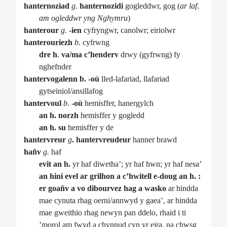
hanternoziad
g
.
hanternozidi
gogleddwr, gog (
ar laf
.
am ogleddwr
yng Nghymru
)
hanterour
g.
-ien
cyfryngwr, canolwr; eiriolwr
hanterouriezh
b
. cyfrwng
dre h
.
va/ma c’henderv
drwy (gyfrwng) fy
nghefnder
hantervogalenn b. -où
lled-lafariad, llafariad
gytseiniol/ansillafog
hantervoul
b
.
-où
hemisffer, hanergylch
an h. norzh
hemisffer y gogledd
an h. su
hemisffer y de
hantervreur
g
. hantervreudeur
hanner brawd
hañv
g.
haf
evit an h.
yr haf diwetha’; yr haf hwn; yr haf nesa’
an hini evel ar grilhon a c’hwitell e-doug an h. :
er goañv a vo dibourvez hag a wasko
ar hindda
mae cynuta rhag oerni/annwyd y gaea’, ar hindda
mae gweithio rhag newyn pan ddelo, rhaid i ti
’morol am fwyd a chynnud cyn yr eira, na chwsg