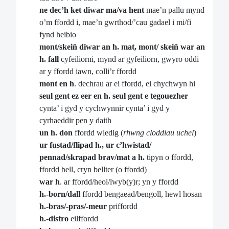
ne dec’h ket diwar ma/va hent
mae’n pallu mynd
o’m ffordd i, mae’n gwrthod/’cau gadael i mi/fi
fynd heibio
mont/skeiñ diwar an h. mat, mont/ skeiñ war an
h. fall
cyfeiliorni, mynd ar gyfeiliorn, gwyro oddi
ar y ffordd iawn, colli’r ffordd
mont en h
. dechrau ar ei ffordd, ei chychwyn hi
seul gent ez eer en h. seul gent e tegouezher
cynta’ i gyd y cychwynnir cynta’ i gyd y
cyrhaeddir pen y daith
un h. don
ffordd wledig (
rhwng cloddiau uchel
)
ur fustad/flipad h., ur c’hwistad/
pennad/skrapad brav/mat a h.
tipyn o ffordd,
ffordd bell, cryn bellter (o ffordd)
war h
. ar ffordd/heol/lwyb(y)r; yn y ffordd
h.-born/dall
ffordd bengaead/bengoll, hewl hosan
h.-bras/-pras/-meur
priffordd
h.-distro
eilffordd