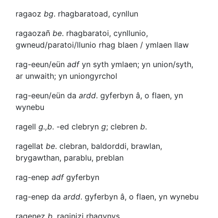
ragaoz
bg
. rhagbaratoad, cynllun
ragaozañ
be
. rhagbaratoi, cynllunio,
gwneud/paratoi/llunio rhag blaen / ymlaen llaw
rag-eeun/eün
adf
yn syth ymlaen; yn union/syth,
ar unwaith; yn uniongyrchol
rag-eeun/eün
da
ardd
. gyferbyn â, o flaen, yn
wynebu
ragell
g.,b
.
-ed
clebryn
g
; clebren
b
.
ragellat
be
. clebran, baldorddi, brawlan,
brygawthan, parablu, preblan
rag-enep
adf
gyferbyn
rag-enep da
ardd
. gyferbyn â, o flaen, yn wynebu
ragenez
b
.
raginizi
rhagynys