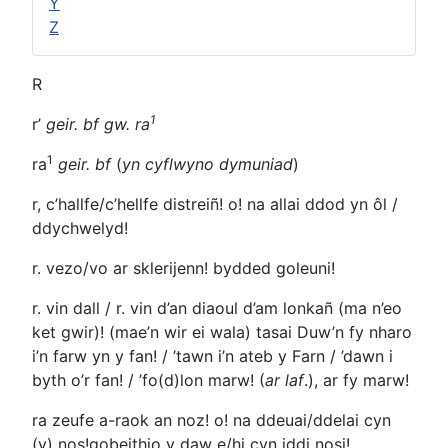
Y
Z
R
1
r’
geir. bf gw.
ra
1
ra
geir. bf
(
yn cyflwyno dymuniad
)
r, c’hallfe/c’hellfe distreiñ!
o! na allai ddod yn ôl /
ddychwelyd!
r. vezo/vo ar sklerijenn!
bydded goleuni!
r. vin dall / r. vin d’an diaoul d’am lonkañ (ma n’eo
ket gwir)!
(mae’n wir ei wala) tasai Duw’n fy nharo
i’n farw yn y fan! / ’tawn i’n ateb y Farn / ’dawn i
byth o’r fan! / ’fo(d)lon marw! (
ar laf
.), ar fy marw!
ra zeufe a-raok an noz!
o! na ddeuai/ddelai cyn
(y) nos!gobeithio y daw e/hi cyn iddi nosi!