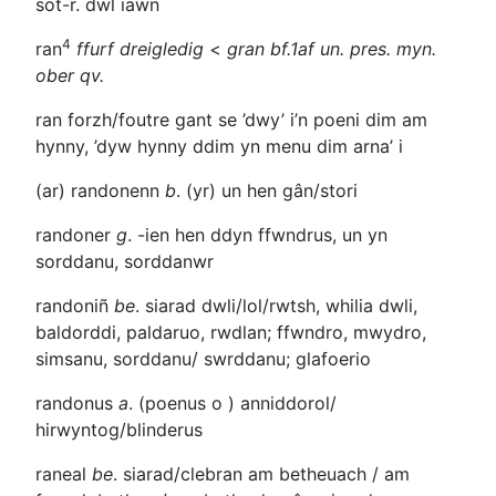
sot-r.
dwl iawn
4
ran
ffurf dreigledig
<
gran
bf.1af un. pres. myn
.
ober
qv
.
ran forzh/foutre gant se
’dwy’ i’n poeni dim am
hynny, ’dyw hynny ddim yn menu dim arna’ i
(ar) randonenn
b
. (yr) un hen gân/stori
randoner
g
.
-ien
hen ddyn ffwndrus, un yn
sorddanu, sorddanwr
randoniñ
be
. siarad dwli/lol/rwtsh, whilia dwli,
baldorddi, paldaruo, rwdlan; ffwndro, mwydro,
simsanu, sorddanu/ swrddanu; glafoerio
randonus
a
. (poenus o ) anniddorol/
hirwyntog/blinderus
raneal
be
. siarad/clebran am betheuach / am