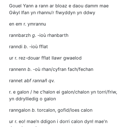
Gouel Yann a rann ar bloaz e daou damm
mae
Gŵyl Ifan yn rhannu’r flwyddyn yn ddwy
en em r
. ymrannu
rannbarzh
g
.
-ioù
rhanbarth
ranndi
b
.
-ioù
fflat
ur r. rez-douar
fflat llawr gwaelod
rannenn
b
.
-où
rhan/cyfran fach/fechan
rannet
abf
rannañ
qv.
r. e galon / he c’halon
ei galon/chalon yn torri/friw,
yn ddrylliedig o galon
ranngalon
b.
torcalon, gofid/loes calon
ur r. eo!
mae’n ddigon i dorri calon dyn! mae'n