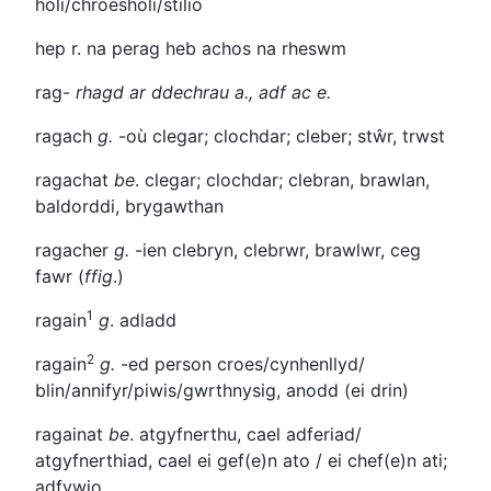
holi/chroesholi/stilio
hep r. na perag
heb achos na rheswm
rag-
rhagd ar ddechrau a., adf ac e.
ragach
g.
-où
clegar; clochdar; cleber; stŵr, trwst
ragachat
be
. clegar; clochdar; clebran, brawlan,
baldorddi, brygawthan
ragacher
g.
-ien
clebryn, clebrwr, brawlwr, ceg
fawr (
ffig
.)
1
ragain
g
. adladd
2
ragain
g.
-ed
person croes/cynhenllyd/
blin/annifyr/piwis/gwrthnysig, anodd (ei drin)
ragainat
be
. atgyfnerthu, cael adferiad/
atgyfnerthiad, cael ei gef(e)n ato / ei chef(e)n ati;
adfywio