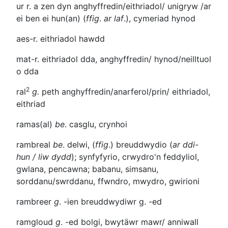
ur r. a zen
dyn anghyffredin/eithriadol/ unigryw /ar
ei ben ei hun(an) (
ffig
.
ar laf
.), cymeriad hynod
aes-r.
eithriadol hawdd
mat-r.
eithriadol dda, anghyffredin/ hynod/neilltuol
o dda
2
ral
g.
peth anghyffredin/anarferol/prin/ eithriadol,
eithriad
ramas(al)
be
. casglu, crynhoi
rambreal
be
. delwi, (
ffig
.) breuddwydio (
ar ddi-
hun / liw dydd
); synfyfyrio, crwydro'n feddyliol,
gwlana, pencawna; babanu, simsanu,
sorddanu/swrddanu, ffwndro, mwydro, gwirioni
rambreer
g
.
-ien
breuddwydiwr g. -ed
ramgloud
g
.
-ed
bolgi, bwytäwr mawr/ anniwall