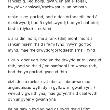
ranklez
g.
-ed
bolgi, glwth, un am ei fol(a),
bwytäwr anniwall/trachwantus, un bolrwth
rankout
be
. gorfod, bod o dan orfodaeth, bod â
rheidrwydd; bod â dyletswydd; bod yn hanfodol;
bod â (dyled) arno/arni
r. a ra din mont, me a rank (din) mont, mont a
rankan
mae’n rhaid i fi/mi fynd, ’rwy’n gorfod
mynd, mae rheidrwydd/gorfodaeth arna’ i fynd
r. d’ub. ober udb.
bod yn rheidrwydd ar rn i wneud
rhth, bod yn rhaid / yn hanfodol i rn wneud rhth,
bod rhn yn gorfod gwneud rhth
eizh den a ranker evit ober al labour-se
mae
angen/eisiau wyth dyn i gyflawni’r gwaith yna / i
wneud y gwaith yna, mae gofyn/rhaid cael wyth
dyn ar gyfer y gwaith yna
ha pa rankin
hyd yn oed os bydd rhaid i fi/mi