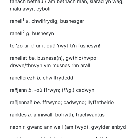
fanach bethau / am bethach mân, siarad yn wag,
malu awyr, cyboli
1
ranell
a.
chwilfrydig, busnesgar
2
ranell
g
. busnesyn
te ’zo ur r.! ur r. out!
’rwyt ti’n fusnesyn!
ranellat
be
. busnesa(n), gwthio/hwpo’i
drwyn/thrwyn ym musnes rhn arall
ranellerezh
b.
chwilfrydedd
rañjenn
b
.
-où
ffrwyn; (
ffig
.) cadwyn
rañjennañ
be
. ffrwyno; cadwyno; llyffetheirio
rankles
a.
anniwall, bolrwth, trachwantus
naon r.
gwanc anniwall (am fwyd), gwylder enbyd