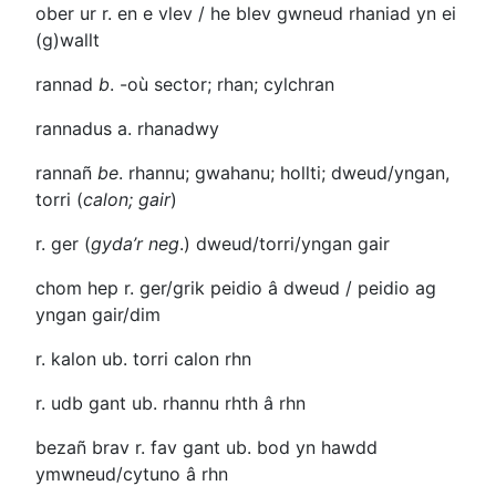
ober ur r. en e vlev / he blev
gwneud rhaniad yn ei
(g)wallt
rannad
b
.
-où
sector; rhan; cylchran
rannadus
a. rhanadwy
rannañ
be
. rhannu; gwahanu; hollti; dweud/yngan,
torri (
calon; gair
)
r. ger
(
gyda’r neg
.) dweud/torri/yngan gair
chom hep r. ger/grik
peidio â dweud / peidio ag
yngan gair/dim
r. kalon ub
. torri calon rhn
r. udb gant ub
. rhannu rhth â rhn
bezañ brav r. fav gant ub
. bod yn hawdd
ymwneud/cytuno â rhn