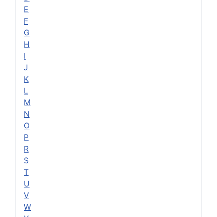
E
F
G
H
I
J
K
L
M
N
O
P
R
S
T
U
V
W