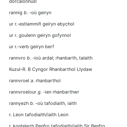
dorcalonnus!
rannig
b
.
-où
geiryn
ur r.-estlammiñ
geiryn ebychol
ur r. goulenn
geiryn gofynnol
ur r.-verb
geiryn berf
rannvro
b
.
-ioù
ardal; rhanbarth, talaith
Kuzul-R. B
Cyngor Rhanbarthol Llydaw
rannvroel
a.
rhanbarthol
rannvroelour
g.
-ien
rhanbarthwr
rannyezh
b.
-où
tafodiaith, iaith
r. Leon
tafodiaith/iaith Leon
r. kontelezh Penfro
tafodiaith/iaith Sir Benfro