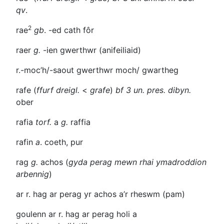
qv
.
2
rae
gb
.
-ed
cath fôr
raer
g.
-ien
gwerthwr (anifeiliaid)
r.-moc’h/-saout
gwerthwr moch/ gwartheg
rafe
(
ffurf dreigl.
<
grafe
)
bf 3 un. pres. dibyn.
ober
rafia
torf.
a
g.
raffia
rafin
a
. coeth, pur
rag
g.
achos (
gyda
perag
mewn rhai ymadroddion
arbennig
)
ar r. hag ar perag
yr achos a’r rheswm (pam)
goulenn ar r. hag ar perag
holi a