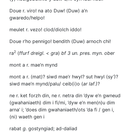
Doue r. viro!
na ato Duw! (Duw) a’n
gwaredo/helpo!
meulet r. vezo!
clod/diolch iddo!
Doue r’ho pennigo!
bendith (Duw) arnoch chi!
2
ra
(
ffurf dreigl. <
gra
)
bf 3 un. pres. myn.
ober
mont a r.
mae’n mynd
mont a r. (mat)?
siwd mae’r hwyl? sut hwyl (sy’)?
siwd mae’n mynd/palu/ ceib(i)o (
ar laf
.)?
ne r. ket forzh din,
ne r. netra din
’dyw e’n gwneud
(gwahaniaeth) dim i fi/mi, ’dyw e’n men(n)u dim
arna’ i; ’does dim gwahaniaeth/ots ’da fi / gen i,
(ni) waeth gen i
rabat
g.
gostyngiad; ad-daliad