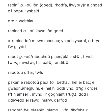
2
rabin
b.
-où
lôn (goed), rhodfa, llwyb(y)r a choed
o’i boptu; ysbaid
dre r.
weithiau
rabinad
b.
-où
llawn lôn goed
a-rabinadoù
mewn mannau; yn achlysurol, o bryd
i’w gilydd
rabot
g.
-où/rabochoù
plaen/plân; stŵr, trwst,
twrw, mwstwr, halibalŵ, randibŵ
rabotoù
offer, tŵls
pakañ e rabotoù
pac(i)o’i bethau, hel ei bac; ei
gwadnu/heglu hi, ei hel hi oddi yno; (
ffig
.) croesi
(ffin amser), mynd i’r gogniant (
ffig
.), dod i
ddiwedd ei rawd, marw, darfod
rabotañ
be
. plaenio, plamo, llyfnu/llyfnhau;