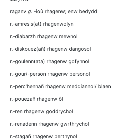
raganv
g.
-ioù
rhagenw; enw bedydd
r.-amresis(at)
rhagenwolyn
r.-diabarzh
rhagenw mewnol
r.-diskouez(añ)
rhagenw dangosol
r.-goulenn(ata)
rhagenw gofynnol
r.-gour/-person
rhagenw personol
r.-perc'hennañ
rhagenw meddiannol/ blaen
r.-pouezañ
rhagenw ôl
r.-ren
rhagenw goddrychol
r.-renadenn
rhagenw gwrthrychol
r.-stagañ
rhagenw perthynol