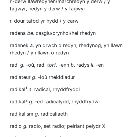
r.-derw
llawredynen/marchredyn y derw / y
fagwyr, hedyn y derw / y fagwyr
r. dour
tafod yr hydd / y carw
radena
be
. casglu/crynhoi/hel rhedyn
radenek
a
. yn drwch o redyn, rhedynog, yn llawn
rhedyn / yn llawn o redyn
radi
g.
-où, radi
torf
.
-enn
b
. radys
ll
. -en
radiateur
g
.
-ioù
rheiddiadur
1
radikal
a.
radical, rhyddfrydol
2
radikal
g.
-ed
radicalydd, rhyddfrydwr
radikalism
g
. radicaliaeth
radio
g.
radio, set radio; peiriant pelydr X