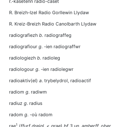
r.-kasetenn
radio-casét
R. Breizh-Izel
Radio Gorllewin Llydaw
R. Kreiz-Breizh
Radio Canolbarth Llydaw
radiografiezh
b
. radiograffeg
radiografiour
g
.
-ien
radiograffwr
radiologiezh
b
. radioleg
radiologour
g
.
-ien
radiolegwr
radioaktiv(el)
a
. trybelydrol, radioactif
radiom
g
. radiwm
radiuz
g
. radius
radom
g
.
-où
radom
1
rae
(
ffurf dreigl.
<
grae
)
bf 3 un. amherff.
ober