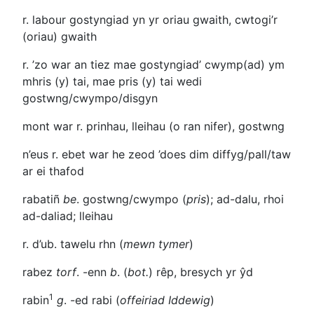
r. labour
gostyngiad yn yr oriau gwaith, cwtogi’r
(oriau) gwaith
r. ’zo war an tiez
mae gostyngiad’ cwymp(ad) ym
mhris (y) tai, mae pris (y) tai wedi
gostwng/cwympo/disgyn
mont war r.
prinhau, lleihau (o ran nifer), gostwng
n’eus r. ebet war he zeod
’does dim diffyg/pall/taw
ar ei thafod
rabatiñ
be
. gostwng/cwympo (
pris
); ad-dalu, rhoi
ad-daliad; lleihau
r. d’ub.
tawelu rhn (
mewn tymer
)
rabez
torf
. -
enn
b
. (
bot.
) rêp, bresych yr ŷd
1
rabin
g
.
-ed
rabi (
offeiriad Iddewig
)