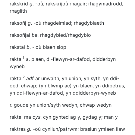
rakskrid
g
.
-où
,
rakskrijoù
rhagair; rhagymadrodd,
rhaglith
raksoñj
g
.
-où
rhagdeimlad; rhagdybiaeth
raksoñjal
be
. rhagdybied/rhagdybio
rakstal
b
.
-ioù
blaen siop
1
raktal
a
. plaen, di-flewyn-ar-dafod, didderbyn
wyneb
2
raktal
adf
ar unwaith, yn union, yn syth, yn ddi-
oed, chwap; (yn blwmp ac) yn blaen, yn ddibetrus,
yn ddi-flewyn-ar-dafod, yn ddidderbyn-wyneb
r. goude
yn union/syth wedyn, chwap wedyn
raktal
ma
cys
. cyn gynted ag y, gydag y; man y
raktres
g.
-où
cynllun/patrwm; braslun ymlaen llaw