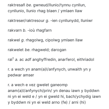
raktresañ
be
. gwneud/llunio/tynnu cynllun,
cynllunio, llunio rhag blaen / ymlaen llaw
raktreser/raktresour
g
.
-ien
cynllunydd, lluniwr
rakvarn
b.
-ioù
rhagfarn
rakwel
g
. rhagolwg, cipolwg ymlaen llaw
rakwelet
be
. rhagweld; darogan
1
ral
a.
ac
adf
anghyffredin, anarferol, eithriadol
r. a wech
yn anam(a)l/anfynych, unwaith yn y
pedwar amser
r. a wech
e vez gwelet ganeomp
anam(a)l/anfynych/prin/ yn denau iawn y byddwn
ni yn ei weld e / yn ei gweld hi, bach/ychydig iawn
y byddwn ni yn ei weld arno (fe) / arni (hi)