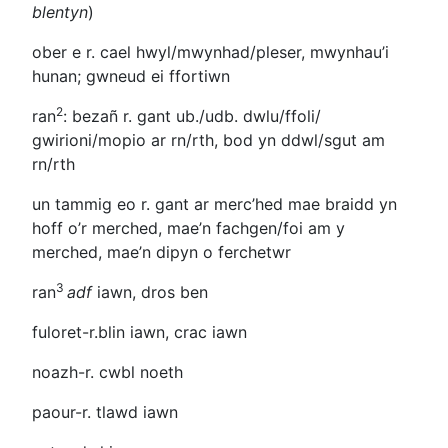
blentyn
)
ober e r.
cael hwyl/mwynhad/pleser, mwynhau’i
hunan; gwneud ei ffortiwn
2
ran
: bezañ r. gant ub./udb.
dwlu/ffoli/
gwirioni/mopio ar rn/rth, bod yn ddwl/sgut am
rn/rth
un tammig eo r. gant ar merc’hed
mae braidd yn
hoff o’r merched, mae’n fachgen/foi am y
merched, mae’n dipyn o ferchetwr
3
ran
adf
iawn, dros ben
fuloret-r.
blin iawn, crac iawn
noazh-r.
cwbl noeth
paour-r.
tlawd iawn