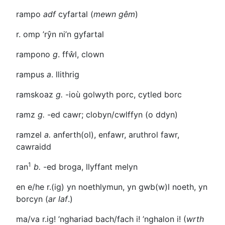
rampo
adf
cyfartal (
mewn gêm
)
r. omp
’rŷn ni’n gyfartal
rampono
g
. ffŵl, clown
rampus
a
. llithrig
ramskoaz
g.
-ioù
golwyth porc, cytled borc
ramz
g.
-ed
cawr; clobyn/cwlffyn (o ddyn)
ramzel
a.
anferth(ol), enfawr, aruthrol fawr,
cawraidd
1
ran
b.
-ed
broga, llyffant melyn
en e/he r.(ig)
yn noethlymun, yn gwb(w)l noeth, yn
borcyn (
ar laf
.)
ma/va r.ig!
’nghariad bach/fach i! ’nghalon i! (
wrth