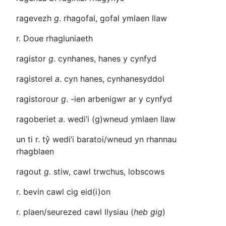
ragevezh
g
. rhagofal, gofal ymlaen llaw
r. Doue
rhagluniaeth
ragistor
g
. cynhanes, hanes y cynfyd
ragistorel
a
. cyn hanes, cynhanesyddol
ragistorour
g
.
-ien
arbenigwr ar y cynfyd
ragoberiet
a
. wedi’i (g)wneud ymlaen llaw
un ti r.
tŷ wedi’i baratoi/wneud yn rhannau
rhagblaen
ragout
g.
stiw, cawl trwchus, lobscows
r. bevin
cawl cig eid(i)on
r. plaen/seurezed
cawl llysiau (
heb gig
)