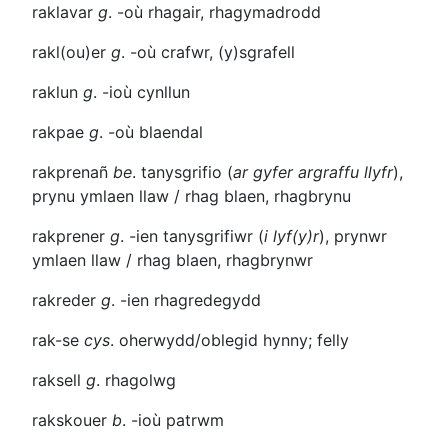
raklavar
g
.
-où
rhagair, rhagymadrodd
rakl(ou)er
g
.
-où
crafwr, (y)sgrafell
raklun
g
.
-ioù
cynllun
rakpae
g
.
-où
blaendal
rakprenañ
be
. tanysgrifio (
ar gyfer argraffu llyfr
),
prynu ymlaen llaw / rhag blaen, rhagbrynu
rakprener
g
.
-ien
tanysgrifiwr (
i lyf(y)r
), prynwr
ymlaen llaw / rhag blaen, rhagbrynwr
rakreder
g
.
-ien
rhagredegydd
rak-se
cys
. oherwydd/oblegid hynny; felly
raksell
g
. rhagolwg
rakskouer
b
.
-ioù
patrwm