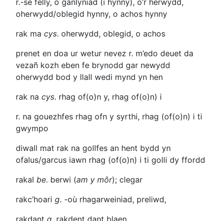
r.-se
felly, o ganlyniad (i hynny), o’r herwydd,
oherwydd/oblegid hynny, o achos hynny
rak ma
cys
. oherwydd, oblegid, o achos
prenet en doa ur wetur nevez r. m’edo deuet da
vezañ kozh eben
fe brynodd gar newydd
oherwydd bod y llall wedi mynd yn hen
rak na
cys
. rhag of(o)n y, rhag of(o)n) i
r. na gouezhfes
rhag ofn y syrthi, rhag (of(o)n) i ti
gwympo
diwall mat rak na gollfes an hent
bydd yn
ofalus/garcus iawn rhag (of(o)n) i ti golli dy ffordd
rakal
be
. berwi (
am y môr
); clegar
rakc’hoari
g
.
-où
rhagarweiniad, preliwd,
rakdant
g
.
rakdent
dant blaen