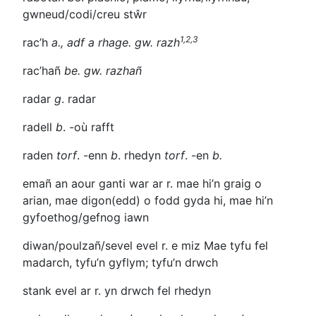
gwneud/codi/creu stŵr
1,2,3
rac’h
a.,
adf a rhage. gw.
razh
rac’hañ
be. gw.
razhañ
radar
g
. radar
radell
b
.
-où
rafft
raden
torf
.
-enn
b
. rhedyn
torf
. -en
b.
emañ an aour ganti war ar r.
mae hi’n graig o
arian, mae digon(edd) o fodd gyda hi, mae hi’n
gyfoethog/gefnog iawn
diwan/poulzañ/
sevel evel r. e miz Mae
tyfu fel
madarch, tyfu’n gyflym; tyfu’n drwch
stank evel ar r.
yn drwch fel rhedyn