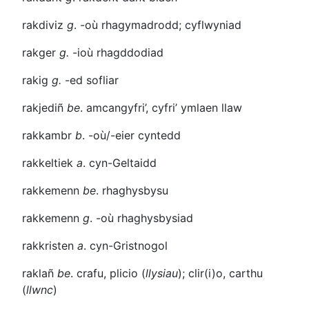
rakdiviz
g
.
-où
rhagymadrodd; cyflwyniad
rakger
g.
-ioù
rhagddodiad
rakig
g.
-ed
sofliar
rakjediñ
be
. amcangyfri’, cyfri’ ymlaen llaw
rakkambr
b
.
-où/-eier
cyntedd
rakkeltiek
a
. cyn-Geltaidd
rakkemenn
be
. rhaghysbysu
rakkemenn
g
.
-où
rhaghysbysiad
rakkristen
a
. cyn-Gristnogol
raklañ
be
. crafu, plicio (
llysiau
); clir(i)o, carthu
(
llwnc
)