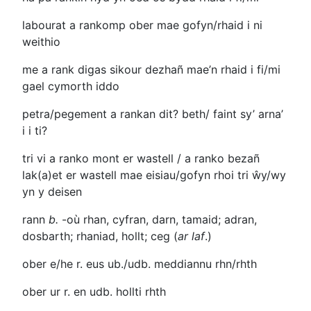
labourat a rankomp ober
mae gofyn/rhaid i ni
weithio
me a rank digas sikour dezhañ
mae’n rhaid i fi/mi
gael cymorth iddo
petra/pegement a rankan dit?
beth/ faint sy’ arna’
i i ti?
tri vi a ranko mont er wastell / a ranko bezañ
lak(a)et er wastell
mae eisiau/gofyn rhoi tri ŵy/wy
yn y deisen
rann
b.
-où
rhan, cyfran, darn, tamaid; adran,
dosbarth; rhaniad, hollt; ceg (
ar laf
.)
ober e/he r. eus ub./udb.
meddiannu rhn/rhth
ober ur r. en udb.
hollti rhth