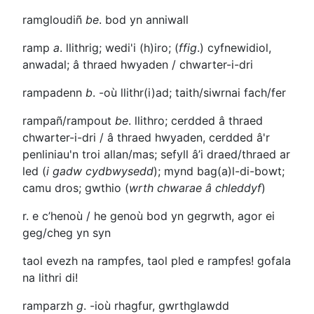
ramgloudiñ
be
. bod yn anniwall
ramp
a
. llithrig; wedi'i (h)iro; (
ffig
.) cyfnewidiol,
anwadal; â thraed hwyaden / chwarter-i-dri
rampadenn
b
.
-où
llithr(i)ad; taith/siwrnai fach/fer
rampañ/rampout
be
. llithro; cerdded â thraed
chwarter-i-dri / â thraed hwyaden, cerdded â'r
penliniau'n troi allan/mas; sefyll â’i draed/thraed ar
led (
i gadw
cydbwysedd
); mynd bag(a)l-di-bowt;
camu dros; gwthio (
wrth chwarae â chleddyf
)
r. e c’henoù / he genoù
bod yn gegrwth, agor ei
geg/cheg yn syn
taol evezh na rampfes, taol pled e rampfes!
gofala
na lithri di!
ramparzh
g
.
-ioù
rhagfur, gwrthglawdd