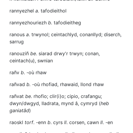
rannyezhel
a.
tafodieithol
rannyezhouriezh
b.
tafodieitheg
ranous
a
. trwynol; ceintachlyd, conanllyd; diserch,
sarrug
ranouziñ
be
. siarad drwy'r trwyn; conan,
ceintach(u), swnian
rañv
b
.
-où
rhaw
rañvad
b.
-où
rhofiad, rhawaid, llond rhaw
rañvat
be
. rhofio; clir(i)o; cipio, crafangu;
dwyn/dwgyd, lladrata, mynd â, cymryd (
heb
ganiatâd
)
raoskl
torf
.
-enn
b
. cyrs
ll
. corsen, cawn
ll
. -en