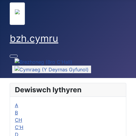
bzh.cymru
Dewiswch eich iaith
Dewiswch lythyren
A
B
CH
C'H
D