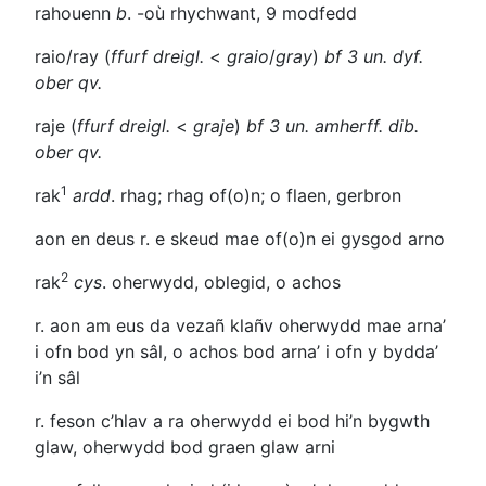
rahouenn
b
.
-où
rhychwant, 9 modfedd
raio/ray
(
ffurf dreigl.
<
graio
/
gray
)
bf 3 un. dyf.
ober
qv.
raje
(
ffurf dreigl.
<
graje
)
bf 3 un. amherff.
dib.
ober
qv.
1
rak
ardd
. rhag; rhag of(o)n; o flaen, gerbron
aon en deus r. e skeud
mae of(o)n ei gysgod arno
2
rak
cys
. oherwydd, oblegid, o achos
r. aon am eus da vezañ klañv
oherwydd mae arna’
i ofn bod yn sâl, o achos bod arna’ i ofn y bydda’
i’n sâl
r. feson c’hlav a ra
oherwydd ei bod hi’n bygwth
glaw, oherwydd bod graen glaw arni