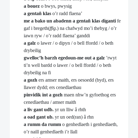
a bouez
o bwys, pwysig
a gentañ klas
o’r radd flaena’
me a bako un abadenn a gentañ klas diganti
fe
gaf i bregeth(
ffig
.) na chafwyd mo’i thebyg / o’r
iawn ryw / o’r radd flaena’ ganddi
a galz
o lawer / o dipyn / o bell ffordd / o beth
drybeilig
gwelloc’h barzh egedoun-me out a galz
’rwyt
ti’n well bardd o lawer / o bell ffordd / o beth
drybeilig na fi
a gozh
ers amser maith, ers oesoedd (byd), ers
llawer dydd; ers cenedlaethau
pinvidik int a gozh
maen nhw’n gyfoethog ers
cenedlaethau / amser maith
a liv gant udb.
yr un lliw â rhth
a oad gant ub.
yr un oed(ran) â rhn
a rumm da rumm
o genhedlaeth i genhedlaeth,
o’r naill genhedlaeth i’r llall