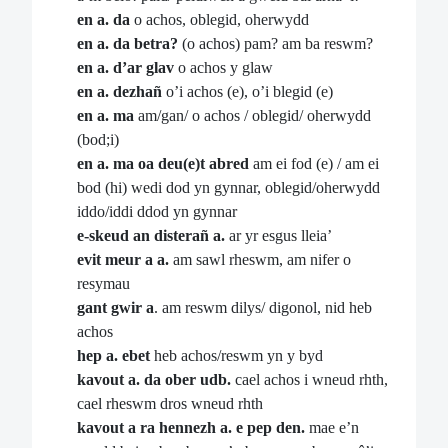
en a. da
o achos, oblegid, oherwydd
en a. da betra?
(o achos) pam? am ba reswm?
en a. d’ar glav
o achos y glaw
en a. dezhañ
o’i achos (e), o’i blegid (e)
en a. ma
am/gan/ o achos / oblegid/ oherwydd
(bod;i)
en a. ma oa deu(e)t abred
am ei fod (e) / am ei
bod (hi) wedi dod yn gynnar, oblegid/oherwydd
iddo/iddi ddod yn gynnar
e-skeud an disterañ a.
ar yr esgus lleia’
evit meur a a.
am sawl rheswm, am nifer o
resymau
gant gwir a
. am reswm dilys/ digonol, nid heb
achos
hep a. ebet
heb achos/reswm yn y byd
kavout a. da ober udb.
cael achos i wneud rhth,
cael rheswm dros wneud rhth
kavout a ra hennezh a. e pep den.
mae e’n