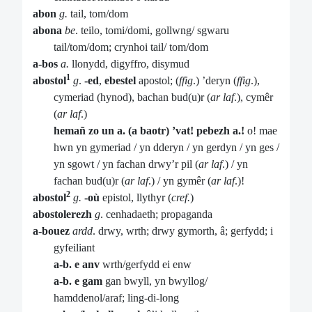
abon
g.
tail, tom/dom
abona
be
. teilo, tomi/domi, gollwng/ sgwaru
tail/tom/dom; crynhoi tail/ tom/dom
a-bos
a.
llonydd, digyffro, disymud
1
abostol
g
.
-ed
,
ebestel
apostol; (
ffig
.) ’deryn (
ffig
.),
cymeriad (hynod), bachan bud(u)r (
ar laf
.), cymêr
(
ar laf
.)
hemañ zo un a. (a baotr) ’vat! pebezh a.!
o! mae
hwn yn gymeriad / yn dderyn / yn gerdyn / yn ges /
yn sgowt / yn fachan drwy’r pil (
ar laf
.) / yn
fachan bud(u)r (
ar laf
.) / yn gymêr (
ar laf
.)!
2
abostol
g.
-où
epistol, llythyr (
cref.
)
abostolerezh
g
. cenhadaeth; propaganda
a-bouez
ardd
. drwy, wrth; drwy gymorth, â; gerfydd; i
gyfeiliant
a-b. e anv
wrth/gerfydd ei enw
a-b. e gam
gan bwyll, yn bwyllog/
hamddenol/araf; ling-di-long