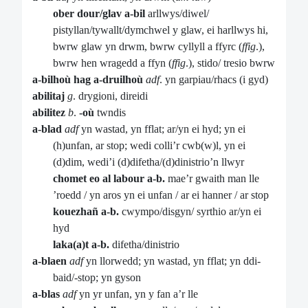
ober dour/glav a-bil
arllwys/diwel/
pistyllan/tywallt/dymchwel y glaw, ei harllwys hi,
bwrw glaw yn drwm, bwrw cyllyll a ffyrc (
ffig
.),
bwrw hen wragedd a ffyn (
ffig
.), stido/ tresio bwrw
a-bilhoù hag a-druilhoù
adf
. yn garpiau/rhacs (i gyd)
abilitaj
g
. drygioni, direidi
abilitez
b
.
-où
twndis
a-blad
adf
yn wastad, yn fflat; ar/yn ei hyd; yn ei
(h)unfan, ar stop; wedi colli’r cwb(w)l, yn ei
(d)dim, wedi’i (d)difetha/(d)dinistrio’n llwyr
chomet eo al labour a-b.
mae’r gwaith man lle
’roedd / yn aros yn ei unfan / ar ei hanner / ar stop
kouezhañ a-b.
cwympo/disgyn/ syrthio ar/yn ei
hyd
laka(a)t a-b.
difetha/dinistrio
a-blaen
adf
yn llorwedd; yn wastad, yn fflat; yn ddi-
baid/-stop; yn gyson
a-blas
adf
yn yr unfan, yn y fan a’r lle