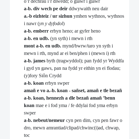
o’r dechrau i’r diwedd; o glawr i glawr
a-b. div wech pe deir
ddwywaith neu dair
a.-b eizhteiz / ur sizhun
ymhen wythnos, wythnos
i nawr (
yn y dyfodol
)
a-b. emberr
erbyn heno; ar gyfer heno
a-b. en udb.
(yn syth) i mewn i rth
mont a-b. en udb.
mynd/bwrw/taro yn syth i
mewn i rth, mynd ar ei ben/phen i (mewn i) rth
a-b. james
byth (tragwyddol); pan fydd yr Wyddfa
i gyd yn gaws, pan na fydd yr eithin yn ei flodau;
(y)fory Siôn Crydd
a-b. koan
erbyn swper
amañ e vo a.-b. koan - sañset, amañ e tle bezañ
a-b. koan, hennezh a dle bezañ amañ ’benn
koan
mae e i fod yma / fe ddylai fod yma erbyn
swper
a-b. nebeut/nemeur
cyn pen dim, cyn pen fawr o
dro, mewn amrantiad/clipad/chwinc(i)ad, chwap,
toc