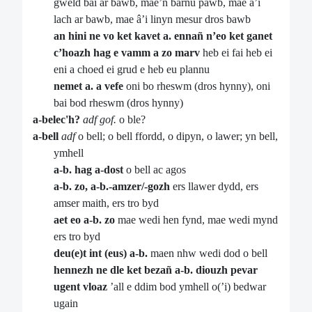
gweld bai ar bawb, mae’n barnu pawb, mae â’i
lach ar bawb, mae â’i linyn mesur dros bawb
an hini ne vo ket kavet a. ennañ n’eo ket ganet
c’hoazh hag e vamm a zo marv
heb ei fai heb ei
eni a choed ei grud e heb eu plannu
nemet a. a vefe
oni bo rheswm (dros hynny), oni
bai bod rheswm (dros hynny)
a-belec'h?
adf gof.
o ble?
a-bell
adf
o bell; o bell ffordd, o dipyn, o lawer; yn bell,
ymhell
a-b. hag a-dost
o bell ac agos
a-b. zo, a-b.-amzer/-gozh
ers llawer dydd, ers
amser maith, ers tro byd
aet eo a-b. zo
mae wedi hen fynd, mae wedi mynd
ers tro byd
deu(e)t int (eus) a-b.
maen nhw wedi dod o bell
hennezh
ne dle ket bezañ a-b. diouzh pevar
ugent vloaz
’all e ddim bod ymhell o(’i) bedwar
ugain