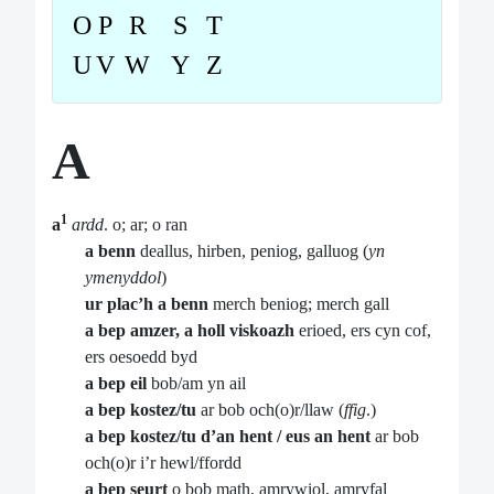
O
P
R
S
T
U
V
W
Y
Z
A
1
a
ardd
. o; ar; o ran
a benn
deallus, hirben, peniog, galluog (
yn
ymenyddol
)
ur plac’h a benn
merch beniog; merch gall
a bep amzer, a holl viskoazh
erioed, ers cyn cof,
ers oesoedd byd
a bep eil
bob/am yn ail
a bep kostez/tu
ar bob och(o)r/llaw (
ffig
.)
a bep kostez/tu d’an hent / eus an hent
ar bob
och(o)r i’r hewl/ffordd
a bep seurt
o bob math, amrywiol, amryfal