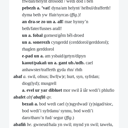
ffwdan/helynt drosodd / wedi dod i ben
pebezh a. ’vat!
dyna/am helynt/ helbul/drafferth!
dyma beth yw ffair/syrcas (
ffig
.)!
an dra-se zo un a. all!
mae hynny’n
beth/fater/fusnes arall!
un a. fobal
gornest/gêm bêl-droed
un a. sonerezh
cyngerdd (cerddorol/gerddorol);
rhaglen gerddorol
e-pad un a.
am ysbaid/getyn/dipyn
kaout/pakañ un a. gant ub./udb.
cael
anhawster/trafferth gyda rhn/ rhth
abaf
a.
swil, ofnus; llwf(w)r; hurt, syn, syfrdan;
diog(lyd); musgrell
a. evel ur yar dibluet
mor swil â iâr wedi’i phlufio
abafet
abf
abafiñ
qv.
bezañ a.
bod wedi cael (y)sgydwad/ (y)sigad/sioc,
bod wedi’i syfrdanu/ synnu, bod wedi’i
daro/tharo’n fud/ segur (
ffig
.)
abafiñ
be
. gwneud/hala yn swil; mynd yn swil; tawelu,