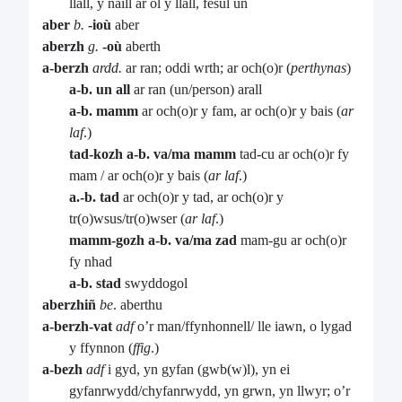
llall, y naill ar ôl y llall, fesul un
aber
b.
-ioù
aber
aberzh
g.
-où
aberth
a-berzh
ardd.
ar ran; oddi wrth; ar och(o)r (
perthynas
)
a-b.
un all
ar ran (un/person) arall
a-b. mamm
ar och(o)r y fam, ar och(o)r y bais (
ar
laf
.)
tad-kozh a-b. va/ma mamm
tad-cu ar och(o)r fy
mam / ar och(o)r y bais (
ar laf
.)
a.-b. tad
ar och(o)r y tad, ar och(o)r y
tr(o)wsus/tr(o)wser (
ar laf
.)
mamm-gozh a-b. va/ma zad
mam-gu ar och(o)r
fy nhad
a-b. stad
swyddogol
aberzhiñ
be
. aberthu
a-berzh-vat
adf
o’r man/ffynhonnell/ lle iawn, o lygad
y ffynnon (
ffig
.)
a-bezh
adf
i gyd, yn gyfan (gwb(w)l), yn ei
gyfanrwydd/chyfanrwydd, yn grwn, yn llwyr; o’r