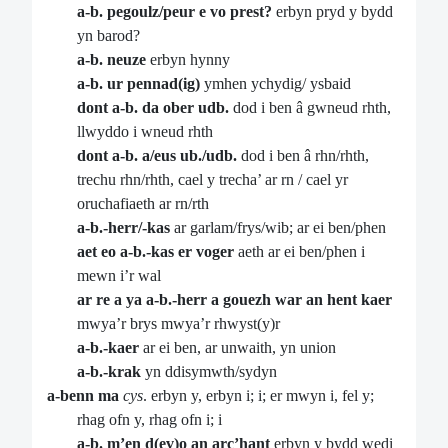
a-b. pegoulz/peur e vo prest?
erbyn pryd y bydd
yn barod?
a-b. neuze
erbyn hynny
a-b. ur pennad(ig)
ymhen ychydig/ ysbaid
dont a-b. da ober udb.
dod i ben â gwneud rhth,
llwyddo i wneud rhth
dont a-b. a/eus ub./udb.
dod i ben â rhn/rhth,
trechu rhn/rhth, cael y trecha’ ar rn / cael yr
oruchafiaeth ar rn/rth
a-b.-herr/-kas
ar garlam/frys/wib; ar ei ben/phen
aet eo a-b.-kas er voger
aeth ar ei ben/phen i
mewn i’r wal
ar re a ya a-b.-herr a gouezh war an hent kaer
mwya’r brys mwya’r rhwyst(y)r
a-b.-kaer
ar ei ben, ar unwaith, yn union
a-b.-krak
yn ddisymwth/sydyn
a-benn ma
cys
. erbyn y, erbyn i; i; er mwyn i, fel y;
rhag ofn y, rhag ofn i; i
a-b. m’en d(ev)o an arc’hant
erbyn y bydd wedi