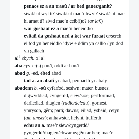
penaos ez a an traoù / ar bed ganez/ganit?
siwd/sut wyt ti? siwd/sut mae’r hwyl? siwd/sut mae
hi arnat ti? siwd mae’n ceib(i)o? (
ar laf.
)
war goshaat ez a
mae’n heneiddio
evitañ da goshaat ned a ket war furaat
er/serch
ei fod yn heneiddio ’dyw e ddim yn callio / yn dod
yn gallach
4
a!
ebych.
o! a!
aba
cys.
er(s) pan/i, oddi ar ban/i
abad
g.
-ed
,
ebed
abad
tad a. an abati
yr abad, pennaeth yr abaty
abadenn
b.
-où
cyfarfod, sesiwn; mater, busnes;
digwyddiad; cyngerdd, siew/sioe, perfformiad;
darllediad, rhaglen (
radio/deledu
); gornest,
ymryson, gêm; parti; dawns; eiliad, ysbaid, cetyn
(
am amser
); anhawster, helynt, trafferth
echu an a.
mae’r siew/cyngerdd/
gyngerdd/rhaglen/chwarae/gêm ar ben; mae’r