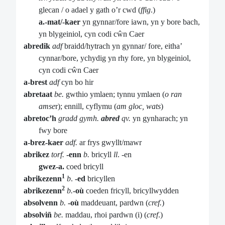
glecan / o adael y gath o’r cwd (
ffig
.)
a.-mat/-kaer
yn gynnar/fore iawn, yn y bore bach,
yn blygeiniol, cyn codi cŵn Caer
abredik
adf
braidd/hytrach yn gynnar/ fore, eitha’
cynnar/bore, ychydig yn rhy fore, yn blygeiniol,
cyn codi cŵn Caer
a-brest
adf
cyn bo hir
abretaat
be.
gwthio ymlaen; tynnu ymlaen (
o ran
amse
r); ennill, cyflymu (
am gloc, wats
)
abretoc’h
gradd gymh.
abred
qv.
yn
gynharach; yn
fwy bore
a-brez-kaer
adf.
ar frys gwyllt/mawr
abrikez
torf.
-enn
b.
bricyll
ll
. -en
gwez-a.
coed bricyll
1
abrikezenn
b
.
-ed
bricyllen
2
abrikezenn
b.
-où
coeden fricyll, bricyllwydden
absolvenn
b.
-où
maddeuant, pardwn (
cref.
)
absolviñ
be.
maddau, rhoi pardwn (i) (
cref
.)