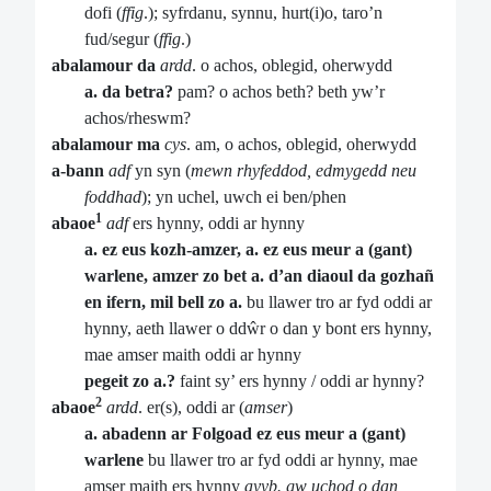
dofi (
ffig
.); syfrdanu, synnu, hurt(i)o, taro’n
fud/segur (
ffig
.)
abalamour da
ardd
. o achos, oblegid, oherwydd
a. da betra?
pam? o achos beth? beth yw’r
achos/rheswm?
abalamour ma
cys
. am, o achos, oblegid, oherwydd
a-bann
adf
yn syn (
mewn rhyfeddod, edmygedd neu
foddhad
); yn uchel, uwch ei ben/phen
1
abaoe
adf
ers hynny, oddi ar hynny
a. ez eus kozh-amzer, a. ez eus meur a (gant)
warlene, amzer zo bet a. d’an diaoul da gozhañ
en ifern, mil bell zo a.
bu llawer tro ar fyd oddi ar
hynny, aeth llawer o ddŵr o dan y bont ers hynny,
mae amser maith oddi ar hynny
pegeit zo a.?
faint sy’ ers hynny / oddi ar hynny?
2
abaoe
ardd
. er(s), oddi ar (
amser
)
a. abadenn ar Folgoad ez eus meur a (gant)
warlene
bu llawer tro ar fyd oddi ar hynny, mae
amser maith ers hynny
ayyb. gw uchod o dan