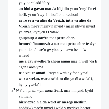
yn y porthladd ’fory
an hini a gavan mat / a blij din
yr un ’rwy’ i’n ei
hoffi, yr un ’rwy’ i’n hoff ohono/ohoni
ar re-se a ya alies da Vreizh, int a ya alies da
Vreizh
mae’r rheiny’n mynd / maen nhw’n mynd
yn am(a)l/fynych i Lydaw
gou(zou)t a oar/ra mat petra ober,
hennezh/hounnezh a oar mat petra ober
fe ŵyr
yn burion / mae’n gwybod yn iawn beth i’w
wneud
me a gav gwelloc’h chom amañ
mae’n well ’da fi
/ gen i aros yma
te a vourr amañ
! ’rwyt ti wrth dy fodd yma!
war a welan, war a seblant din
yn ôl a wela’ i,
hyd y gwela’ i
3
a
bf 3 un. pres. myn
.
mont
â/aiff, mae’n mynd; bydd
yn mynd
hiziv ez/ec’h a da welet ar mezeg/ medisin
heddi(w) mae’n mynd i weld y meddyg/doctor