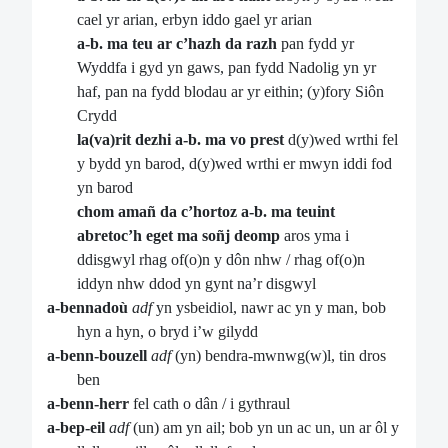
cael yr arian, erbyn iddo gael yr arian
a-b. ma teu ar c’hazh da razh
pan fydd yr
Wyddfa i gyd yn gaws, pan fydd Nadolig yn yr
haf, pan na fydd blodau ar yr eithin; (y)fory Siôn
Crydd
la(va)rit dezhi a-b. ma vo prest
d(y)wed wrthi fel
y bydd yn barod, d(y)wed wrthi er mwyn iddi fod
yn barod
chom amañ da c’hortoz a-b. ma teuint
abretoc’h
eget ma soñj deomp
aros yma i
ddisgwyl rhag of(o)n y dôn nhw / rhag of(o)n
iddyn nhw ddod yn gynt na’r disgwyl
a-bennadoù
adf
yn ysbeidiol, nawr ac yn y man, bob
hyn a hyn, o bryd i’w gilydd
a-benn-bouzell
adf
(yn) bendra-mwnwg(w)l, tin dros
ben
a-benn-herr
fel cath o dân / i gythraul
a-bep-eil
adf
(un) am yn ail; bob yn un ac un, un ar ôl y