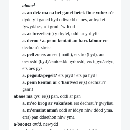
1
abaoe
a. an deiz ma oa bet ganet betek fin e vuhez
o’r
dydd y’i ganed hyd ddiwedd ei oes, ar hyd ei
fywyd/oes, o’i grud i’w fedd
a. ar brezel
er(s) y rhyfel, oddi ar y rhyfel
a. derou / a. penn kentañ an harz labour
ers
dechrau’r streic
a. pell zo
ers amser (maith), ers tro (byd), ars
oesoedd (byd)/cantoedd/ hydoedd, ers tipyn/cetyn,
ers oes pys
a. pegoulz/pegeit?
ers pryd? ers pa hyd?
a. penn kentañ ar c’hantved
er(s) dechrau’r
ganrif
abaoe ma
cys.
er(s) pan, oddi ar pan
a. m’eo krog ar vakañsoù
ers dechrau’r gwyliau
a. m’emaint amañ
oddi ar iddyn nhw ddod yma,
er(s) pan ddaethon nhw yma
a-baouez
ardd
. newydd