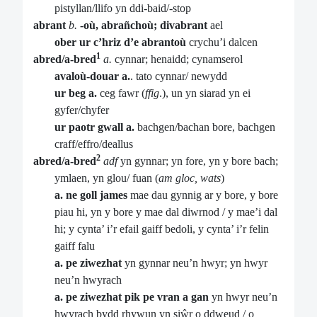
pistyllan/llifo yn ddi-baid/-stop
abrant
b.
-où, abrañchoù; divabrant
ael
ober ur c’hriz d’e abrantoù
crychu’i dalcen
1
abred/a-bred
a.
cynnar; henaidd; cynamserol
avaloù-douar a.
. tato cynnar/ newydd
ur beg a.
ceg fawr (
ffig
.), un yn siarad yn ei
gyfer/chyfer
ur paotr gwall a.
bachgen/bachan bore, bachgen
craff/effro/deallus
2
abred/a-bred
adf
yn gynnar; yn fore, yn y bore bach;
ymlaen, yn glou/ fuan (
am gloc, wats
)
a. ne goll james
mae dau gynnig ar y bore, y bore
piau hi, yn y bore y mae dal diwrnod / y mae’i dal
hi; y cynta’ i’r efail gaiff bedoli, y cynta’ i’r felin
gaiff falu
a. pe ziwezhat
yn gynnar neu’n hwyr; yn hwyr
neu’n hwyrach
a. pe ziwezhat pik pe vran a gan
yn hwyr neu’n
hwyrach bydd rhywun yn siŵr o ddweud / o