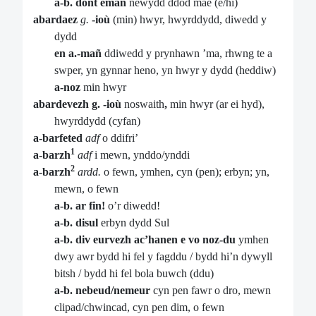
a-b. dont emañ
newydd ddod mae (e/hi)
abardaez
g.
-ioù
(min) hwyr, hwyrddydd, diwedd y
dydd
en a.-mañ
ddiwedd y prynhawn ’ma, rhwng te a
swper, yn gynnar heno, yn hwyr y dydd (heddiw)
a-noz
min hwyr
abardevezh g. -ioù
noswaith
,
min hwyr (ar ei hyd),
hwyrddydd (cyfan)
a-barfeted
adf
o ddifri’
1
a-barzh
adf
i mewn, ynddo/ynddi
2
a-barzh
ardd.
o fewn, ymhen, cyn (pen); erbyn; yn,
mewn, o fewn
a-b. ar fin!
o’r diwedd!
a-b. disul
erbyn dydd Sul
a-b. div eurvezh ac’hanen e vo noz-du
ymhen
dwy awr bydd hi fel y fagddu / bydd hi’n dywyll
bitsh / bydd hi fel bola buwch (ddu)
a-b. nebeud/nemeur
cyn pen fawr o dro, mewn
clipad/chwincad, cyn pen dim, o fewn