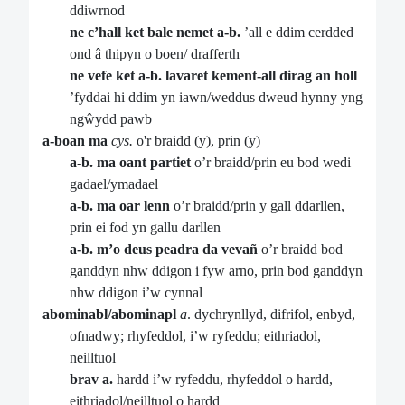
ddiwrnod
ne c’hall ket bale nemet a-b.
’all e ddim cerdded
ond â thipyn o boen/ drafferth
ne vefe ket a-b. lavaret kement-all dirag an holl
’fyddai hi ddim yn iawn/weddus dweud hynny yng
ngŵydd pawb
a-boan ma
cys.
o'r braidd (y), prin (y)
a-b. ma oant partiet
o’r braidd/prin eu bod wedi
gadael/ymadael
a-b. ma oar lenn
o’r braidd/prin y gall ddarllen,
prin ei fod yn gallu darllen
a-b. m’o deus peadra da vevañ
o’r braidd bod
ganddyn nhw ddigon i fyw arno, prin bod ganddyn
nhw ddigon i’w cynnal
abominabl/abominapl
a
. dychrynllyd, difrifol, enbyd,
ofnadwy; rhyfeddol, i’w ryfeddu; eithriadol,
neilltuol
brav a.
hardd i’w ryfeddu, rhyfeddol o hardd,
eithriadol/neilltuol o hardd