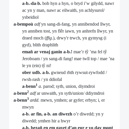
a-b.-da-b.
bob hyn a hyn, o bryd i’w gilydd, nawr
ac yn y man, nawr ac eilwaith, yn achlysurol/
ysbeidiol
a-bempoù
adf
yn sang-di-fang, yn annibendod llwyr,
yn anniben tost, yn flêr iawn, yn anhrefn llwyr, yn
draed moch (
ffig
.), drwy'r trwch, yn gymysg (i
gyd), blith draphlith
emañ ar venaj ganin a-b.!
mae’r tŷ ’ma fel tŷ
Jeroboam / yn sang-di fang! mae twll top / mae ’na
le yn (ein) tŷ ni!
ober udb. a-b.
gwneud rhth rywsut-rywfodd /
rwsh-rash / yn ddiofal
1
a-benn
a
. parod; syth, union, diymdroi
2
a-benn
adf
ar unwaith, yn syth/union/ ddiymdroi
3
a-benn
ardd.
mewn, ymhen; ar gyfer; erbyn; i, er
mwyn
a-b. ar fin, a-b. an diwezh
o’r diwedd; yn y
diwedd; ymhen hir a hwyr
a-b. bezañ en em gavet d’an eur e vo dav mont