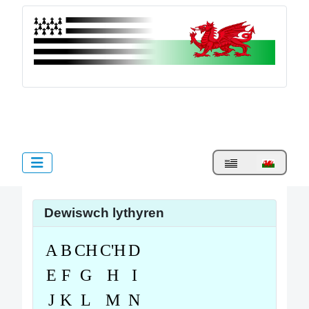
bzh.cymru
Dewiswch eich iaith
Dewiswch lythyren
A
B
CH
C'H
D
E
F
G
H
I
J
K
L
M
N