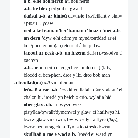
a-b. e/he holl nerzh
â’i holl nerth
a-b. he blev
gerfydd ei gwallt
dañsal a-b. ar binioù
dawnsio i gyfeiliant y biniw
/ pibau Llydaw
ned a ket e-unan/hec’h-unan c’hoazh ’met a-b.
an dorn
’dyw e/hi ddim yn mynd/cerdded ar ei
ben/phen ei hun(an) eto ond â help llaw
tapout ur pesk a-b. un higenn
dal(a) pysgodyn â
bachyn
a-b.-penn
nerth ei geg/cheg, ar dop ei (l)lais,
bloedd ei ben/phen, dros y lle, dros bob man
a-boullad(où)
adf
yn llifeiriant
leñvañ a rae a-b.
’roedd yn llefain dŵr y glaw / ei
chalon hi, ’roedd yn beichio crïo, wylai’n hidl
ober glav a-b.
arllwys/diwel/
pistyllan/tywallt/dymchwel y glaw, ei harllwys hi,
bwrw glaw yn drwm, bwrw cyllyll a ffyrc (
ffig
.),
bwrw hen wragedd a ffyn, stido/tresio bwrw
skuilhañ a rae e wad a-b.
’roedd ei waed yn