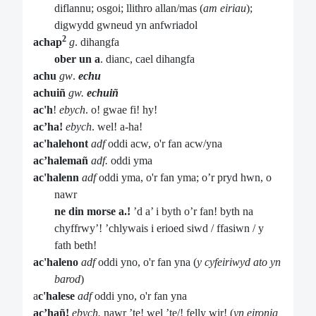
diflannu; osgoi; llithro allan/mas (
am eiriau
);
digwydd gwneud yn anfwriadol
2
achap
g
. dihangfa
ober un a
. dianc, cael dihangfa
achu
gw
.
echu
achuiñ
gw.
echuiñ
ac'h
!
ebych
. o! gwae fi! hy!
ac’ha!
ebych
. wel! a-ha!
ac'halehont
adf
oddi acw, o'r fan acw/yna
ac’halemañ
adf.
oddi yma
ac'halenn
adf
oddi yma, o'r fan yma; o’r pryd hwn, o
nawr
ne din morse a.!
’d a’ i byth o’r fan! byth na
chyffrwy’! ’chlywais i erioed siwd / ffasiwn / y
fath beth!
ac'haleno
adf
oddi yno, o'r fan yna (
y cyfeiriwyd ato yn
barod
)
a
c'halese
adf
oddi yno, o'r fan yna
ac’hañ!
ebych.
nawr ’te! wel ’te/! felly wir! (
yn eironig