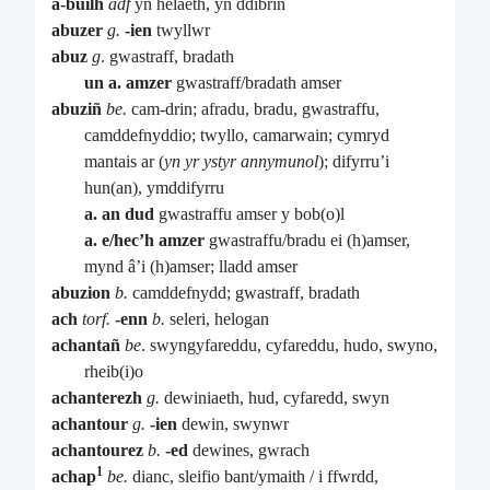
a-builh
adf
yn helaeth, yn ddibrin
abuzer
g.
-ien
twyllwr
abuz
g
. gwastraff, bradath
un a. amzer
gwastraff/bradath amser
abuziñ
be.
cam-drin;
afradu, bradu, gwastraffu,
camddefnyddio; twyllo, camarwain; cymryd
mantais ar (
yn
yr ystyr annymunol
); difyrru’i
hun(an), ymddifyrru
a. an dud
gwastraffu amser y bob(o)l
a. e/hec’h amzer
gwastraffu/bradu ei (h)amser,
mynd â’i (h)amser; lladd amser
abuzion
b.
camddefnydd; gwastraff, bradath
ach
torf.
-enn
b.
seleri, helogan
achantañ
be
. swyngyfareddu, cyfareddu, hudo, swyno,
rheib(i)o
achanterezh
g.
dewiniaeth, hud, cyfaredd, swyn
achantour
g.
-ien
dewin, swynwr
achantourez
b.
-ed
dewines, gwrach
1
achap
be.
dianc, sleifio bant/ymaith / i ffwrdd,