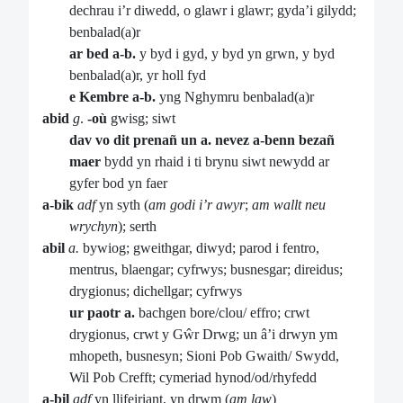
dechrau i’r diwedd, o glawr i glawr; gyda’i gilydd;
benbalad(a)r
ar bed a-b.
y byd i gyd, y byd yn grwn, y byd
benbalad(a)r, yr holl fyd
e Kembre a-b.
yng Nghymru benbalad(a)r
abid
g
.
-où
gwisg; siwt
dav vo dit prenañ un a. nevez a-benn bezañ
maer
bydd yn rhaid i ti brynu siwt newydd ar
gyfer bod yn faer
a-bik
adf
yn syth (
am godi i’r
awyr
;
am wallt neu
wrychyn
); serth
abil
a.
bywiog; gweithgar, diwyd; parod i fentro,
mentrus, blaengar; cyfrwys; busnesgar; direidus;
drygionus; dichellgar; cyfrwys
ur paotr a.
bachgen bore/clou/ effro; crwt
drygionus, crwt y Gŵr Drwg; un â’i drwyn ym
mhopeth, busnesyn; Sioni Pob Gwaith/ Swydd,
Wil Pob Crefft; cymeriad hynod/od/rhyfedd
a-bil
adf
yn llifeiriant, yn drwm (
am law
)