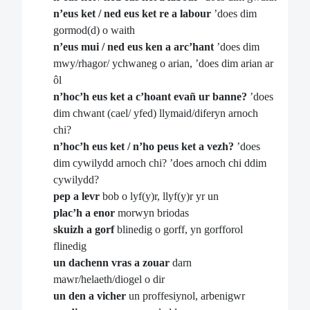
n’eus ket / ned eus ket re a labour
’does dim
gormod(d) o waith
n’eus mui / ned eus ken a arc’hant
’does dim
mwy/rhagor/ ychwaneg o arian, ’does dim arian ar
ôl
n’hoc’h eus ket a c’hoant evañ ur banne?
’does
dim chwant (cael/ yfed) llymaid/diferyn arnoch
chi?
n’hoc’h eus ket / n’ho peus ket a vezh?
’does
dim cywilydd arnoch chi? ’does arnoch chi ddim
cywilydd?
pep a levr
bob o lyf(y)r, llyf(y)r yr un
plac’h a enor
morwyn briodas
skuizh a gorf
blinedig o gorff, yn gorfforol
flinedig
un dachenn vras a zouar
darn
mawr/helaeth/diogel o dir
un den a vicher
un proffesiynol, arbenigwr