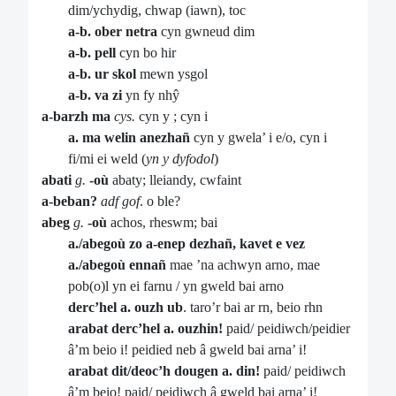
dim/ychydig, chwap (iawn), toc
a-b. ober netra
cyn gwneud dim
a-b. pell
cyn bo hir
a-b. ur skol
mewn ysgol
a-b. va zi
yn fy nhŷ
a-barzh ma
cys.
cyn y ; cyn i
a. ma welin anezhañ
cyn y gwela’ i e/o, cyn i
fi/mi ei weld (
yn y dyfodol
)
abati
g.
-où
abaty; lleiandy, cwfaint
a-beban?
adf gof
. o ble?
abeg
g.
-où
achos, rheswm; bai
a./abegoù zo a-enep dezhañ, kavet e vez
a./abegoù ennañ
mae ’na achwyn arno, mae
pob(o)l yn ei farnu / yn gweld bai arno
derc’hel a. ouzh ub
. taro’r bai ar rn, beio rhn
arabat derc’hel a. ouzhin!
paid/ peidiwch/peidier
â’m beio i! peidied neb â gweld bai arna’ i!
arabat dit/deoc’h dougen a. din!
paid/ peidiwch
â’m beio! paid/ peidiwch â gweld bai arna’ i!