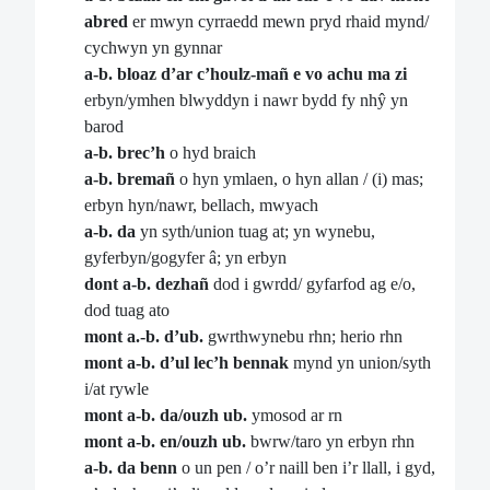
abred
er mwyn cyrraedd mewn pryd rhaid mynd/
cychwyn yn gynnar
a-b. bloaz d’ar c’houlz-mañ e vo achu ma zi
erbyn/ymhen blwyddyn i nawr bydd fy nhŷ yn
barod
a-b. brec’h
o hyd braich
a-b. bremañ
o hyn ymlaen, o hyn allan / (i) mas;
erbyn hyn/nawr, bellach, mwyach
a-b. da
yn syth/union tuag at; yn wynebu,
gyferbyn/gogyfer â; yn erbyn
dont a-b. dezhañ
dod i gwrdd/ gyfarfod ag e/o,
dod tuag ato
mont a.-b. d’ub.
gwrthwynebu rhn; herio rhn
mont a-b. d’ul lec’h bennak
mynd yn union/syth
i/at rywle
mont a-b. da/ouzh ub.
ymosod ar rn
mont a-b. en/ouzh ub.
bwrw/taro yn erbyn rhn
a-b. da benn
o un pen / o’r naill ben i’r llall, i gyd,