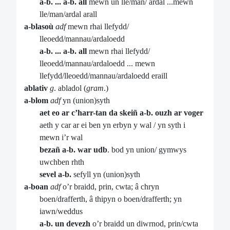
a-b. ... a-b. all
mewn un lle/man/ ardal ...mewn
lle/man/ardal arall
a-blasoù
adf
mewn rhai llefydd/
lleoedd/mannau/ardaloedd
a-b. ... a-b. all
mewn rhai llefydd/
lleoedd/mannau/ardaloedd ... mewn
llefydd/lleoedd/mannau/ardaloedd eraill
ablativ
g
. abladol (
gram
.)
a-blom
adf
yn (union)syth
aet eo ar c’harr-tan da skeiñ a-b. ouzh ar voger
aeth y car ar ei ben yn erbyn y wal / yn syth i
mewn i’r wal
bezañ a-b. war udb
. bod yn union/ gymwys
uwchben rhth
sevel a-b.
sefyll yn (union)syth
a-boan
adf
o’r braidd, prin, cwta; â chryn
boen/drafferth, â thipyn o boen/drafferth; yn
iawn/weddus
a-b. un
devezh
o’r braidd un diwrnod, prin/cwta