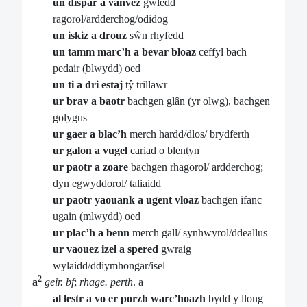
un dispar a vanvez
gwledd
ragorol/ardderchog/odidog
un iskiz a drouz
sŵn rhyfedd
un tamm marc’h a bevar bloaz
ceffyl bach
pedair (blwydd) oed
un ti a dri estaj
tŷ trillawr
ur brav a baotr
bachgen glân (yr olwg), bachgen
golygus
ur gaer a blac’h
merch hardd/dlos/ brydferth
ur galon a vugel
cariad o blentyn
ur paotr a zoare
bachgen rhagorol/ ardderchog;
dyn egwyddorol/ taliaidd
ur paotr yaouank a ugent vloaz
bachgen ifanc
ugain (mlwydd) oed
ur plac’h a benn
merch gall/ synhwyrol/ddeallus
ur vaouez izel a spered
gwraig
wylaidd/ddiymhongar/isel
2
a
geir. bf
;
rhage. perth
. a
al lestr a vo er porzh warc’hoazh
bydd y llong