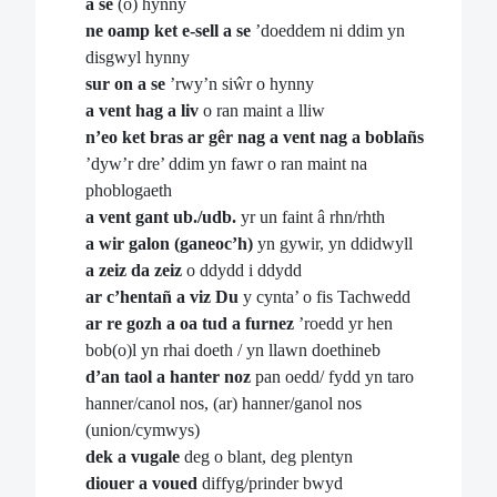
a se
(o) hynny
ne oamp ket e-sell a se
’doeddem ni ddim yn
disgwyl hynny
sur on a se
’rwy’n siŵr o hynny
a vent hag a liv
o ran maint a lliw
n’eo ket bras ar gêr nag a vent nag a boblañs
’dyw’r dre’ ddim yn fawr o ran maint na
phoblogaeth
a vent gant ub./udb.
yr un faint â rhn/rhth
a wir galon (ganeoc’h)
yn gywir, yn ddidwyll
a zeiz da zeiz
o ddydd i ddydd
ar c’hentañ a viz Du
y cynta’ o fis Tachwedd
ar re gozh a oa tud a furnez
’roedd yr hen
bob(o)l yn rhai doeth / yn llawn doethineb
d’an taol a hanter noz
pan oedd/ fydd yn taro
hanner/canol nos, (ar) hanner/ganol nos
(union/cymwys)
dek a vugale
deg o blant, deg plentyn
diouer a voued
diffyg/prinder bwyd