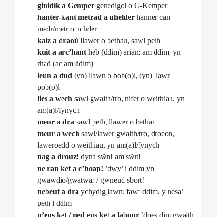
ginidik a Gemper
genedigol o G-Kemper
hanter-kant metrad a uhelder
hanner can
medr/metr o uchder
kalz a draoù
llawer o bethau, sawl peth
kuit a arc’hant
heb (ddim) arian; am ddim, yn
rhad (ac am ddim)
leun a dud
(yn) llawn o bob(o)l, (yn) llawn
pob(o)l
lies a wech
sawl gwaith/tro, nifer o weithiau, yn
am(a)l/fynych
meur a dra
sawl peth, llawer o bethau
meur a wech
sawl/lawer gwaith/tro, droeon,
laweroedd o weithiau, yn am(a)l/fynych
nag a drouz!
dyna sŵn! am sŵn!
ne ran ket a c’hoap!
’dwy’ i ddim yn
gwawdio/gwatwar / gwneud sbort!
nebeut a dra
ychydig iawn; fawr ddim, y nesa’
peth i ddim
n’eus ket / ned eus ket a labour
’does dim gwaith