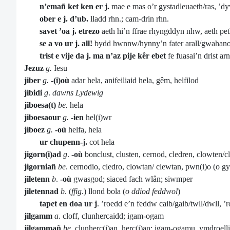
n’emañ ket ken er j.
mae e mas o’r gystadleuaeth/ras, ’dy
ober e j. d’ub.
lladd rhn.; cam-drin rhn.
savet ’oa j. etrezo
aeth hi’n ffrae rhyngddyn nhw, aeth pe
se a vo ur j. all!
bydd hwnnw/hynny’n fater arall/gwahano
trist e vije da j. ma n’az pije kêr
ebet
fe fuasai’n drist arn
Jezuz
g.
Iesu
jiber
g.
-(i)où
adar hela, anifeiliaid hela, gêm, helfilod
jibidi
g
.
dawns Lydewig
jiboesa(t)
be.
hela
jiboesaour
g.
-ien
hel(i)wr
jiboez
g.
-où
helfa, hela
ur chupenn-j.
cot hela
jigorn(i)ad
g
.
-où
bonclust, clusten, cernod, cledren, clowten/c
jigorniañ
be
. cernodio, cledro, clowtan/ clewtan, pwn(i)o (o g
jiletenn
b
.
-où
gwasgod; siaced fach wlân; siwmper
jiletennad
b
. (
ffig
.) llond bola (
o ddiod feddwol
)
tapet en doa ur j
. ’roedd e’n feddw caib/gaib/twll/dwll, ’r
jilgamm
a.
cloff, clunhercaidd; igam-ogam
jilgammañ
be
. clunherc(i)an, herc(i)an; igam-ogamu, ymdroelli