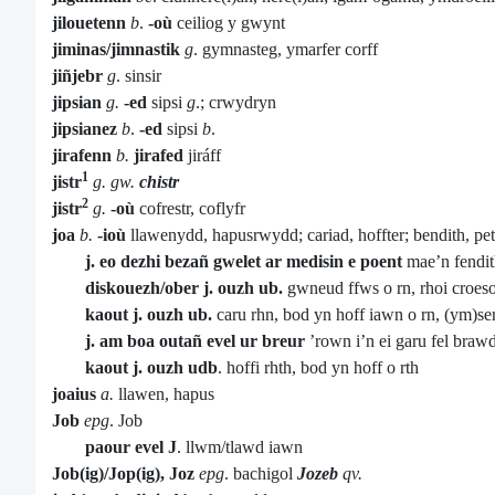
jilouetenn
b
.
-où
ceiliog y gwynt
jiminas/jimnastik
g
. gymnasteg, ymarfer corff
jiñjebr
g
. sinsir
jipsian
g.
-ed
sipsi
g
.; crwydryn
jipsianez
b
.
-ed
sipsi
b
.
jirafenn
b.
jirafed
jiráff
1
jistr
g.
gw.
chistr
2
jistr
g.
-où
cofrestr, coflyfr
joa
b.
-ioù
llawenydd, hapusrwydd; cariad, hoffter; bendith, pet
j. eo dezhi bezañ gwelet ar medisin e poent
mae’n fendit
diskouezh/ober j. ouzh ub.
gwneud ffws o rn, rhoi croeso
kaout j. ouzh ub.
caru rhn, bod yn hoff iawn o rn, (ym)se
j. am boa outañ evel ur breur
’rown i’n ei garu fel braw
kaout j. ouzh udb
. hoffi rhth, bod yn hoff o rth
joaius
a.
llawen, hapus
Job
epg
. Job
paour evel J
. llwm/tlawd iawn
Job(ig)/Jop(ig), Joz
epg
. bachigol
Jozeb
qv.