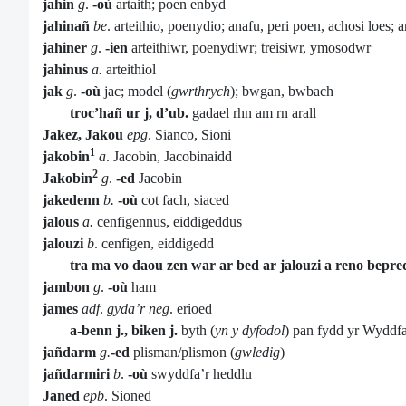
jahin
g
.
-où
artaith; poen enbyd
jahinañ
be
. arteithio, poenydio; anafu, peri poen, achosi loes
jahiner
g
.
-ien
arteithiwr, poenydiwr; treisiwr, ymosodwr
jahinus
a.
arteithiol
jak
g
.
-où
jac; model (
gwrthrych
); bwgan, bwbach
troc’hañ ur j, d’ub.
gadael rhn am rn arall
Jakez,
Jakou
epg
. Sianco, Sioni
1
jakobin
a
. Jacobin, Jacobinaidd
2
Jakobin
g
.
-ed
Jacobin
jakedenn
b.
-où
cot fach, siaced
jalous
a.
cenfigennus, eiddigeddus
jalouzi
b
. cenfigen, eiddigedd
tra ma vo daou zen war ar bed ar jalouzi a reno bepre
jambon
g
.
-où
ham
james
adf
.
gyda’r neg
. erioed
a-benn j., biken j.
byth (
yn y dyfodol
) pan fydd yr Wyddf
jañdarm
g.
-ed
plisman/plismon (
gwledig
)
jañdarmiri
b
.
-où
swyddfa’r heddlu
Janed
epb
. Sioned