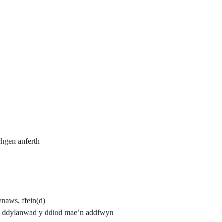
chgen anferth
ynaws, ffein(d)
an ddylanwad y ddiod mae’n addfwyn