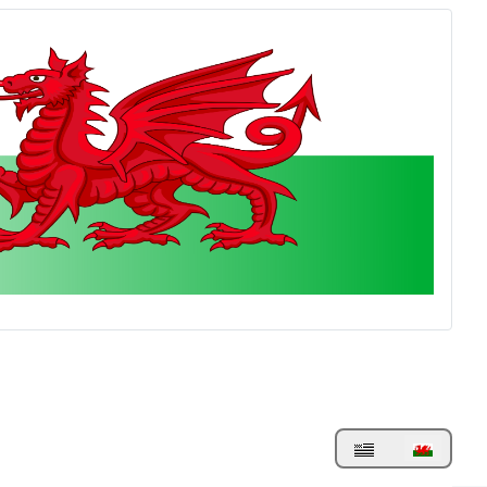
Dewiswch eich iaith