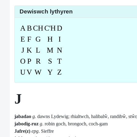
Dewiswch lythyren
A
B
CH
C'H
D
E
F
G
H
I
J
K
L
M
N
O
P
R
S
T
U
V
W
Y
Z
J
jabadao
g.
dawns Lydewig; rhialtwch, halibalŵ, randibŵ, stŵr
jabodig-ruz
g
. robin goch, brongoch, coch-gam
Jafre(z)
epg
. Sieffre