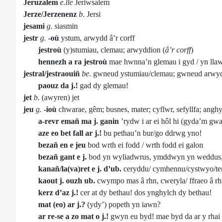
Jeruzalem
e.lle
Jeriwsalem
Jerze/Jerzenenz
b
. Jersi
jesami
g
. siasmin
jestr
g.
-où
ystum, arwydd â’r corff
jestroù
(y)stumiau, clemau; arwyddion (
â’r corff
)
hennezh a ra jestroù
mae hwnna’n glemau i gyd / yn llawn
jestral/jestraouiñ
be
. gwneud ystumiau/clemau; gwneud arwyd
paouz da j.!
gad dy glemau!
jet
b
. (awyren) jet
jeu
g.
-ioù
chwarae, gêm; busnes, mater; cyflwr, sefyllfa; anghy
a-revr emañ ma j. ganin
’rydw i ar ei hôl hi (gyda’m gwa
aze eo bet fall ar j.!
bu pethau’n bur/go ddrwg yno!
bezañ en e jeu
bod wrth ei fodd / wrth fodd ei galon
bezañ gant e j.
bod yn wyliadwrus, ymddwyn yn weddus, 
kanañ/la(va)ret e j. d’ub.
ceryddu/ cymhennu/cystwyo/termo
kaout j. ouzh ub.
cwympo mas â rhn, cweryla/ ffraeo â r
kerz d’az j.!
cer at dy bethau! dos ynghylch dy bethau!
mat (eo) ar j.?
(ydy’) popeth yn iawn?
ar re-se a zo mat o j.!
gwyn eu byd! mae byd da ar y rhai