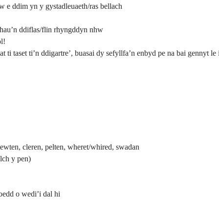
w e ddim yn y gystadleuaeth/ras bellach
thau’n ddiflas/flin rhyngddyn nhw
l!
at ti taset ti’n ddigartre’, buasai dy sefyllfa’n enbyd pe na bai gennyt le 
lewten, cleren, pelten, wheret/whired, swadan
ylch y pen)
oedd o wedi’i dal hi