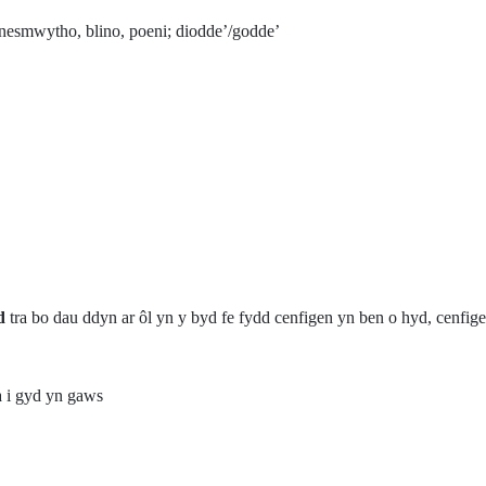
; anesmwytho, blino, poeni; diodde’/godde’
d
tra bo dau ddyn ar ôl yn y byd fe fydd cenfigen yn ben o hyd, cenf
a i gyd yn gaws