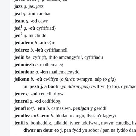
jazz
g
. jas,
jazz
jeal
g.
-ioù
carchar
jeant
g.
-ed
cawr
1
jed
g.
-où
cyfrif(iad)
2
jed
g.
muchudd
jedadenn
b
.
-où
sỳm
jederez
b
.
-ioù
cyfrifiannell
jediñ
be
. cyfri(f), rhifo amcangyfri’, cyfrifiadu
jedoniezh
b.
mathemateg
jedoniour
g
.
-ien
mathemategydd
jelkenn
b.
-où
cwlffyn (
o fara
); twmpyn, talp (
o gig
)
ur pezh j. a baotr
(
yn ddirmygus
) cwlffyn (o foi), dyn/ba
jener
g.
-où
cenedl, rhyw
jeneral
g.
-ed
cadfridog
jenofl
torf
.
-enn
b.
carnasiwn,
penigan
y gerddi
jenoflez
torf
.
-enn
b.
blodau mamgu, llysiau'r fagwyr
jentil
a
. bonheddig, taliaidd; tyner, addfwyn, mwyn; caredig, h
diwar an dour eo j.
pan fydd yn sobor / pan na fyddo d