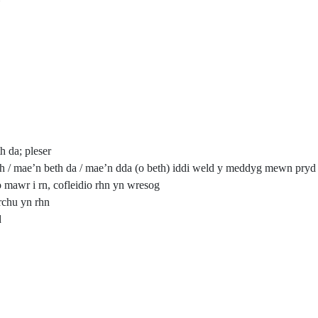
h da; pleser
h / mae’n beth da / mae’n dda (o beth) iddi weld y meddyg mewn pryd
 mawr i rn, cofleidio rhn yn wresog
rchu yn rhn
d