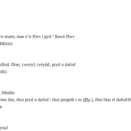
 seans; mae e’n ffws i gyd / llawn ffws
d(ion)
dfod, ffrae, cweryl; cerydd, pryd o dafod
ith)
bihafio
 rhn, rhoi pryd o dafod / rhoi pregeth i rn (
ffig
.), rhoi blas ei dafod/t
hn
 yna!