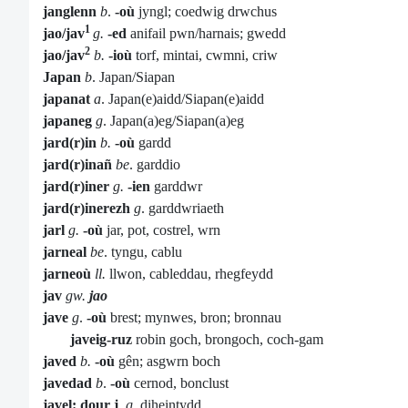
janglenn
b
.
-où
jyngl; coedwig drwchus
1
jao/jav
g.
-ed
anifail pwn/harnais; gwedd
2
jao/jav
b.
-ioù
torf, mintai, cwmni, criw
Japan
b
. Japan/Siapan
japanat
a
. Japan(e)aidd/Siapan(e)aidd
japaneg
g
. Japan(a)eg/Siapan(a)eg
jard(r)in
b.
-où
gardd
jard(r)inañ
be
. garddio
jard(r)iner
g.
-ien
garddwr
jard(r)inerezh
g
. garddwriaeth
jarl
g.
-où
jar, pot, costrel, wrn
jarneal
be
. tyngu, cablu
jarneoù
ll.
llwon, cableddau, rhegfeydd
jav
gw.
jao
jave
g
.
-où
brest; mynwes, bron; bronnau
javeig-ruz
robin goch, brongoch, coch-gam
javed
b.
-où
gên; asgwrn boch
javedad
b
.
-où
cernod, bonclust
javel: dour j
.
g
. diheintydd