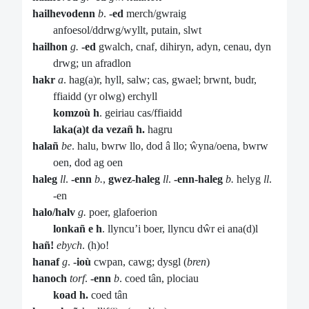
hailhevodenn
b
.
-ed
merch/gwraig
anfoesol/ddrwg/wyllt, putain, slwt
hailhon
g.
-ed
gwalch, cnaf, dihiryn, adyn, cenau, dyn
drwg; un afradlon
hakr
a
. hag(a)r, hyll, salw; cas, gwael; brwnt, budr,
ffiaidd (yr olwg) erchyll
komzoù h
. geiriau cas/ffiaidd
laka(a)t da vezañ h.
hagru
halañ
be
. halu, bwrw llo, dod â llo; ŵyna/oena, bwrw
oen, dod ag oen
haleg
ll
.
-enn
b.
,
gwez-haleg
ll
.
-enn-haleg
b.
helyg
ll
.
-en
halo/halv
g.
poer, glafoerion
lonkañ e h
. llyncu’i boer, llyncu dŵr ei ana(d)l
hañ!
ebych
. (h)o!
hanaf
g
.
-ioù
cwpan, cawg; dysgl (
bren
)
hanoch
torf
.
-enn
b
. coed tân, plociau
koad h.
coed tân