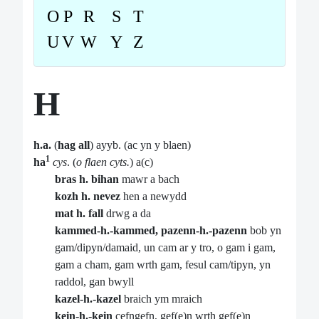
O
P
R
S
T
U
V
W
Y
Z
H
h.a.
(
hag all
) ayyb. (ac yn y blaen)
1
ha
cys
. (
o flaen cyts.
) a(c)
bras h. bihan
mawr a bach
kozh h. nevez
hen a newydd
mat h. fall
drwg a da
kammed-h.-kammed, pazenn-h.-pazenn
bob yn
gam/dipyn/damaid, un cam ar y tro, o gam i gam,
gam a cham, gam wrth gam, fesul cam/tipyn, yn
raddol, gan bwyll
kazel-h.-kazel
braich ym mraich
kein-h.-kein
cefngefn, gef(e)n wrth gef(e)n