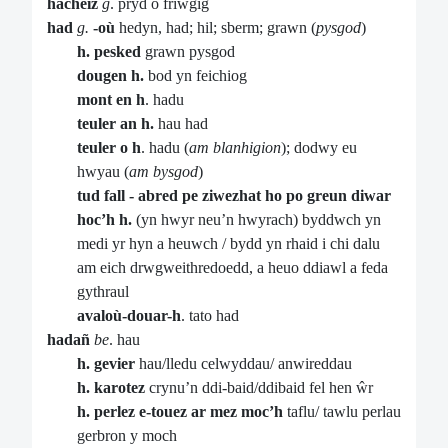
hacheiz
g
. pryd o friwgig
had
g.
-où
hedyn, had; hil; sberm; grawn (
pysgod
)
h. pesked
grawn pysgod
dougen h.
bod yn feichiog
mont en h
. hadu
teuler an h.
hau had
teuler o h
. hadu (
am blanhigion
);
dodwy eu
hwyau (
am bysgod
)
tud fall - abred pe ziwezhat ho po greun diwar
hoc’h h.
(yn hwyr neu’n hwyrach) byddwch yn
medi yr hyn a heuwch / bydd yn rhaid i chi dalu
am eich drwgweithredoedd, a heuo ddiawl a feda
gythraul
avaloù-douar-h
. tato had
hadañ
be
. hau
h. gevier
hau/lledu celwyddau/ anwireddau
h. karotez
crynu’n ddi-baid/ddibaid fel hen ŵr
h. perlez e-touez ar mez moc’h
taflu/ tawlu perlau
gerbron y moch