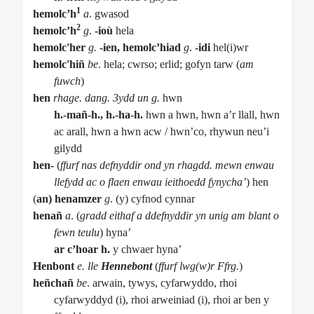
1
hemolc’h
a
. gwasod
2
hemolc’h
g
.
-ioù
hela
hemolc'her
g.
-ien, hemolc’hiad
g
.
-idi
hel(i)wr
hemolc'hiñ
be
. hela; cwrso; erlid; gofyn tarw (
am
fuwch
)
hen
rhage. dang. 3ydd un g.
hwn
h.-mañ-h., h.-ha-h.
hwn a hwn, hwn a’r llall, hwn
ac arall, hwn a hwn acw / hwn’co, rhywun neu’i
gilydd
hen-
(
ffurf nas defnyddir ond yn rhagdd. mewn enwau
llefydd ac o flaen enwau ieithoedd fynycha’
)
hen
(
an) henamzer
g
. (y) cyfnod cynnar
henañ
a
. (
gradd eithaf a ddefnyddir yn unig am blant o
fewn teulu
) hyna’
ar c’hoar h.
y chwaer hyna’
Henbont
e. lle
Hennebont
(
ffurf lwg(w)r Ffrg.
)
heñchañ
be
. arwain, tywys, cyfarwyddo, rhoi
cyfarwyddyd (i), rhoi arweiniad (i), rhoi ar ben y