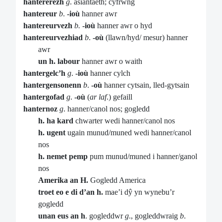
hantererezh
g
. asiantaeth; cyfrwng
hantereur
b
.
-ioù
hanner awr
hantereurvezh
b.
-ioù
hanner awr o hyd
hantereurvezhiad
b
.
-où
(llawn/hyd/ mesur) hanner
awr
un h. labour
hanner awr o waith
hantergelc’h
g
.
-ioù
hanner cylch
hantergensonenn
b
.
-où
hanner cytsain, lled-gytsain
hantergofad
g
.
-o
ù
(
ar laf
.) gefaill
hanternoz
g
. hanner/canol nos; gogledd
h. ha kard
chwarter wedi hanner/canol nos
h. ugent
ugain munud/muned wedi hanner/canol
nos
h. nemet pemp
pum munud/muned i hanner/ganol
nos
Amerika an H.
Gogledd America
troet eo e di d’an h.
mae’i dŷ yn wynebu’r
gogledd
unan eus an h
. gogleddwr
g
., gogleddwraig
b
.