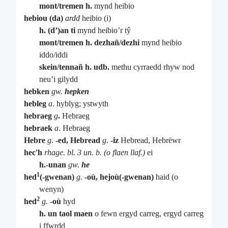
mont/tremen h.
mynd heibio
hebiou (da)
ardd
heibio (i)
h. (d’)an ti
mynd heibio’r tŷ
mont/tremen h. dezhañ/dezhi
mynd heibio
iddo/iddi
skein/tennañ h. udb.
methu cyrraedd rhyw nod
neu’i gilydd
hebken
gw.
hepken
hebleg
a
. hyblyg; ystwyth
hebraeg
g
.
Hebraeg
hebraek
a
. Hebraeg
Hebre
g
.
-ed, Hebread
g
.
-iz
Hebread, Hebrëwr
hec'h
rhage. bl. 3 un. b. (o flaen llaf.)
ei
h.-unan
gw.
he
1
hed
(-gwenan)
g.
-où, hejoù(-gwenan)
haid (o
wenyn)
2
hed
g.
-où
hyd
h. un taol maen
o fewn ergyd carreg, ergyd carreg
i ffwrdd