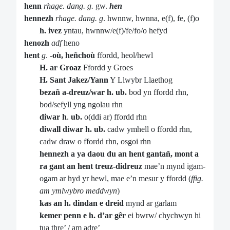
henn
rhage. dang. g.
gw.
hen
hennezh
rhage. dang. g
. hwnnw, hwnna, e(f), fe, (f)o
h. ivez
yntau, hwnnw/e(f)/fe/fo/o hefyd
henozh
adf
heno
hent
g
.
-où, heñchoù
ffordd, heol/hewl
H. ar Groaz
Ffordd y Groes
H. Sant Jakez/Yann
Y Llwybr Llaethog
bezañ a-dreuz/war h. ub.
bod yn ffordd rhn,
bod/sefyll yng ngolau rhn
diwar h
.
ub.
o(ddi ar) ffordd rhn
diwall diwar h. ub.
cadw ymhell o ffordd rhn,
cadw draw o ffordd rhn, osgoi rhn
hennezh a ya daou du an hent gantañ, mont a
ra gant an hent treuz-didreuz
mae’n mynd igam-
ogam ar hyd yr hewl, mae e’n mesur y ffordd (
ffig.
am ymlwybro meddwyn
)
kas an h. dindan e dreid
mynd ar garlam
kemer penn e h.
d’ar gêr
ei bwrw/ chychwyn hi
tua thre’ / am adre’