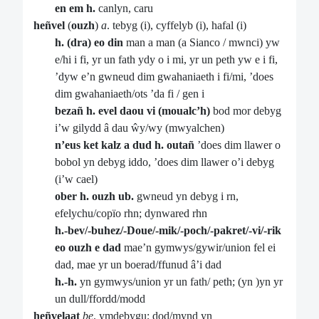
en
em h.
canlyn, caru
heñvel
(
ouzh
)
a
. tebyg (i), cyffelyb (i), hafal (i)
h. (dra) eo din
man a man (a Sianco / mwnci) yw
e/hi i fi, yr un fath ydy o i mi, yr un peth yw e i fi,
’dyw e’n gwneud dim gwahaniaeth i fi/mi, ’does
dim gwahaniaeth/ots ’da fi / gen i
bezañ h. evel daou vi (moualc’h)
bod mor debyg
i’w gilydd â dau ŵy/wy (mwyalchen)
n’eus ket kalz a dud h. outañ
’does dim llawer o
bobol yn debyg iddo, ’does dim llawer o’i debyg
(i’w cael)
ober h. ouzh ub.
gwneud yn debyg i rn,
efelychu/copïo rhn; dynwared rhn
h.-bev/-buhez/-Doue/-mik/-poch/-pakret/-vi/-rik
eo ouzh e dad
mae’n gymwys/gywir/union fel ei
dad, mae yr un boerad/ffunud â’i dad
h.-h.
yn gymwys/union yr un fath/ peth; (yn )yn yr
un dull/ffordd/modd
heñvelaat
be
. ymdebygu; dod/mynd yn