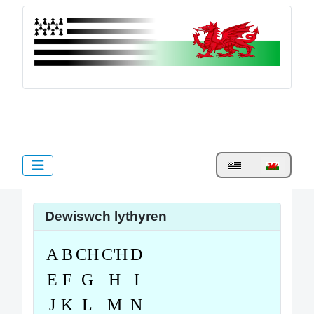
bzh.cymru
Dewiswch eich iaith
Dewiswch lythyren
A
B
CH
C'H
D
E
F
G
H
I
J
K
L
M
N