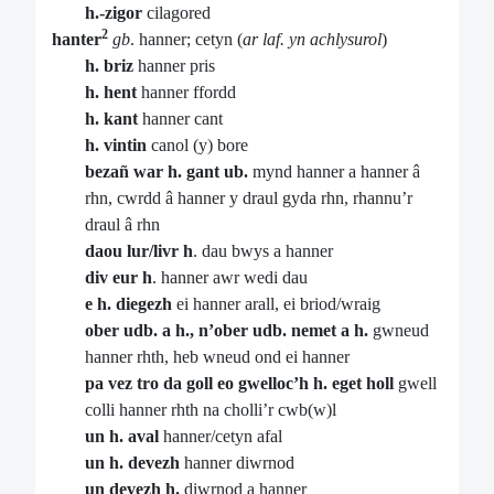
h.-zigor
cilagored
2
hanter
gb
. hanner; cetyn (
ar laf. yn achlysurol
)
h. briz
hanner pris
h. hent
hanner ffordd
h. kant
hanner cant
h. vintin
canol (y) bore
bezañ war h. gant ub.
mynd hanner a hanner â
rhn, cwrdd â hanner y draul gyda rhn, rhannu’r
draul â rhn
daou lur/livr h
. dau bwys a hanner
div eur h
. hanner awr wedi dau
e h. diegezh
ei hanner arall, ei briod/wraig
ober udb. a h., n’ober udb. nemet a h.
gwneud
hanner rhth, heb wneud ond ei hanner
pa vez tro da goll eo gwelloc’h h. eget holl
gwell
colli hanner rhth na cholli’r cwb(w)l
un h. aval
hanner/cetyn afal
un h. devezh
hanner diwrnod
un devezh h.
diwrnod a hanner