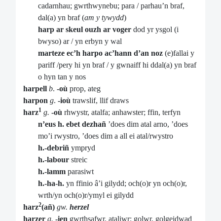
cadarnhau; gwrthwynebu; para / parhau’n braf,
dal(a) yn braf (
am y tywydd
)
harp ar skeul ouzh ar voger
dod yr ysgol (i
bwyso) ar / yn erbyn y wal
marteze ec’h harpo ac’hann d’an noz
(e)fallai y
pariff /pery hi yn braf / y gwnaiff hi ddal(a) yn braf
o hyn tan y nos
harpell
b
.
-où
prop, ateg
harpon
g
.
-ioù
trawslif, llif draws
1
harz
g.
-où
rhwystr, atalfa; anhawster; ffin, terfyn
n’eus h. ebet dezhañ
’does dim atal arno, ’does
mo’i rwystro, ’does dim a all ei atal/rwystro
h.-debriñ
ympryd
h.-labour
streic
h.-lamm
parasiwt
h.-ha-h.
yn ffinio â’i gilydd; och(o)r yn och(o)r,
wrth/yn och(o)r/ymyl ei gilydd
2
harz
(añ)
gw.
herzel
harzer
g.
-ien
gwrthsafwr, ataliwr; golwr, golgeidwad