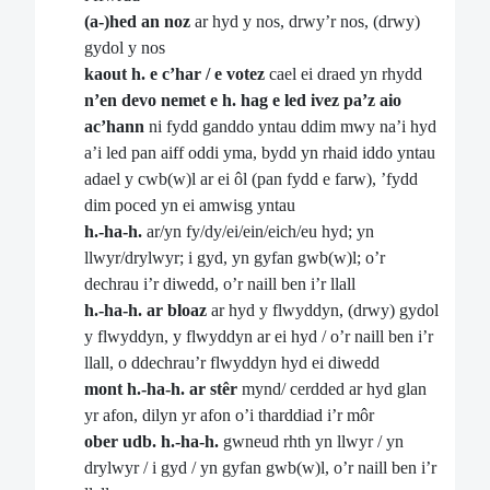
(a-)hed an noz
ar hyd y nos, drwy’r nos, (drwy)
gydol y nos
kaout h. e c’har / e votez
cael ei draed yn rhydd
n’en devo nemet e h. hag e led ivez pa’z aio
ac’hann
ni fydd ganddo yntau ddim mwy na’i hyd
a’i led pan aiff oddi yma, bydd yn rhaid iddo yntau
adael y cwb(w)l ar ei ôl (pan fydd e farw), ’fydd
dim poced yn ei amwisg yntau
h.-ha-h.
ar/yn fy/dy/ei/ein/eich/eu hyd; yn
llwyr/drylwyr; i gyd, yn gyfan gwb(w)l; o’r
dechrau i’r diwedd, o’r naill ben i’r llall
h.-ha-h.
ar bloaz
ar hyd y flwyddyn, (drwy) gydol
y flwyddyn, y flwyddyn ar ei hyd / o’r naill ben i’r
llall, o ddechrau’r flwyddyn hyd ei diwedd
mont h.-ha-h. ar stêr
mynd/ cerdded ar hyd glan
yr afon, dilyn yr afon o’i tharddiad i’r môr
ober udb. h.-ha-h.
gwneud rhth yn llwyr / yn
drylwyr / i gyd / yn gyfan gwb(w)l, o’r naill ben i’r