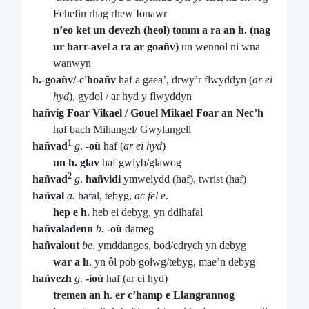
Fehefin rhag rhew Ionawr
n’eo ket un devezh (heol) tomm a ra an h.
(nag
ur barr-avel a ra ar goañv)
un wennol ni wna
wanwyn
h.-goañv/-c'hoañv
haf a gaea’, drwy’r flwyddyn (
ar ei
hyd
), gydol / ar hyd y flwyddyn
hañvig Foar Vikael / Gouel Mikael Foar an Nec’h
haf bach Mihangel/ Gwylangell
1
hañvad
g
.
-où
haf (
ar ei hyd
)
un h. glav
haf gwlyb/glawog
2
hañvad
g
.
hañvidi
ymwelydd (haf), twrist (haf)
hañval
a.
hafal, tebyg,
ac fel e.
hep e h.
heb ei debyg, yn ddihafal
hañvaladenn
b.
-où
dameg
hañvalout
be
. ymddangos, bod/edrych yn debyg
war a h
. yn ôl pob golwg/tebyg, mae’n debyg
hañvezh
g
.
-ioù
haf (ar ei hyd)
tremen an h
.
er c’hamp e Llangrannog