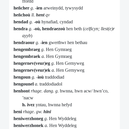
ffordd
heñcher
g
.
-ien
arweinydd, tywysydd
heñchoù
ll
.
hent
qv
hendad
g.
-où
hynafiad, cyndad
hendra
g
.
-où, hendraezoù
hen beth (
celficyn; llest(e)r
ayyb
)
hendraour
g
.
-ien
gwerthwr hen bethau
hengembraeg
g
. Hen Gymraeg
hengembraek
a.
Hen Gymraeg
hengernev(veur)eg
g
. Hen Gernyweg
hengernev(veur)ek
a.
Hen Gernyweg
hengoun
g.
-ioù
traddodiad
hengounel
a
. traddodiadol
henhont
rhage. dang. g
. hwnna, hwn acw/ hwn’co,
’nacw
h. ivez
yntau, hwnna hefyd
heni
rhage
.
gw.
hini
heniwerzhoneg
g
. Hen Wyddeleg
heniwerzhonek
a.
Hen Wyddeleg