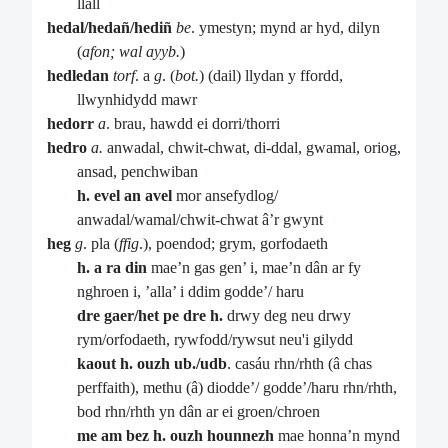
llall
hedal/hedañ/hediñ
be
. ymestyn; mynd ar hyd, dilyn
(
afon; wal ayyb.
)
hedledan
torf
. a
g
. (
bot.
) (dail) llydan y ffordd,
llwynhidydd mawr
hedorr
a
. brau, hawdd ei dorri/thorri
hedro
a.
anwadal, chwit-chwat, di-ddal, gwamal, oriog,
ansad, penchwiban
h. evel an avel
mor ansefydlog/
anwadal/wamal/chwit-chwat â’r gwynt
heg
g
. pla (
ffig
.), poendod; grym, gorfodaeth
h. a ra din
mae’n gas gen’ i, mae’n dân ar fy
nghroen i, ’alla’ i ddim godde’/ haru
dre gaer/het pe dre h.
drwy deg neu drwy
rym/orfodaeth, rywfodd/rywsut neu'i gilydd
kaout h. ouzh ub./udb
. casáu rhn/rhth (â chas
perffaith), methu (â) diodde’/ godde’/haru rhn/rhth,
bod rhn/rhth yn dân ar ei groen/chroen
me am bez h. ouzh hounnezh
mae honna’n mynd