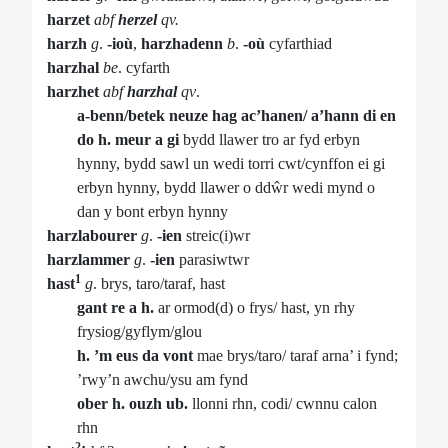
harzet
abf
herzel
qv.
harzh
g
.
-ioù
,
harzhadenn
b
.
-où
cyfarthiad
harzhal
be
. cyfarth
harzhet
abf
harzhal
qv
.
a-benn/betek neuze hag ac’hanen/ a’hann di en
do h. meur a gi
bydd llawer tro ar fyd erbyn
hynny, bydd sawl un wedi torri cwt/cynffon ei gi
erbyn hynny, bydd llawer o ddŵr wedi mynd o
dan y bont erbyn hynny
harzlabourer
g
.
-ien
streic(i)wr
harzlammer
g
.
-ien
parasiwtwr
1
hast
g
. brys, taro/taraf, hast
gant re a h.
ar ormod(d) o frys/ hast, yn rhy
frysiog/gyflym/glou
h. ’m eus da vont
mae brys/taro/ taraf arna’ i fynd;
’rwy’n awchu/ysu am fynd
ober h. ouzh ub.
llonni rhn, codi/ cwnnu calon
rhn
2