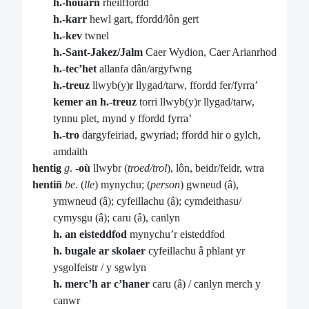
h.-houarn
rheilffordd
h.-karr
hewl gart, ffordd/lôn gert
h.-kev
twnel
h.-Sant-Jakez/Jalm
Caer Wydion, Caer Arianrhod
h.-tec’het
allanfa dân/argyfwng
h.-treuz
llwyb(y)r llygad/tarw, ffordd fer/fyrra’
kemer an h.-treuz
torri llwyb(y)r llygad/tarw,
tynnu plet, mynd y ffordd fyrra’
h.-tro
dargyfeiriad, gwyriad; ffordd hir o gylch,
amdaith
hentig
g
.
-où
llwybr (
troed/trol
), lôn, beidr/feidr, wtra
hentiñ
be
. (
lle
) mynychu; (
person
) gwneud (â),
ymwneud (â); cyfeillachu (â); cymdeithasu/
cymysgu (â); caru (â), canlyn
h. an eisteddfod
mynychu’r eisteddfod
h. bugale ar skolaer
cyfeillachu â phlant yr
ysgolfeistr / y sgwlyn
h. merc’h ar c’haner
caru (â) / canlyn merch y
canwr