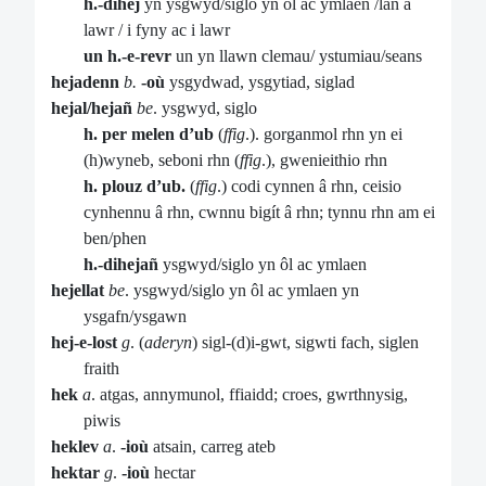
h.-dihej
yn ysgwyd/siglo
yn ôl ac ymlaen /lan a
lawr / i fyny ac i lawr
un h.-e-revr
un yn llawn clemau/ ystumiau/seans
hejadenn
b.
-où
ysgydwad, ysgytiad, siglad
hejal/hejañ
be
. ysgwyd, siglo
h. per melen d’ub
(
ffig
.). gorganmol rhn yn ei
(h)wyneb, seboni rhn (
ffig
.), gwenieithio rhn
h. plouz d’ub.
(
ffig
.) codi cynnen â rhn, ceisio
cynhennu â rhn, cwnnu bigít â rhn; tynnu rhn am ei
ben/phen
h.-dihejañ
ysgwyd/siglo yn ôl ac ymlaen
hejellat
be
. ysgwyd/siglo yn ôl ac ymlaen yn
ysgafn/ysgawn
hej-e-lost
g
. (
aderyn
) sigl-(d)i-gwt, sigwti fach, siglen
fraith
hek
a
. atgas, annymunol, ffiaidd; croes, gwrthnysig,
piwis
heklev
a
.
-ioù
atsain, carreg ateb
hektar
g
.
-ioù
hectar