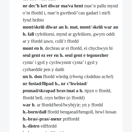
ne dec’h ket diwar ma/va hent
mae’n pallu mynd
o’m ffordd i, mae’n gwrthod/’cau gadael i mi/fi
fynd heibio
mont/skeiñ diwar an h. mat, mont/ skeiñ war an
h. fall
cyfeiliorni, mynd ar gyfeiliorn, gwyro oddi
ar y ffordd iawn, colli’r ffordd
mont en h
. dechrau ar ei ffordd, ei chychwyn hi
seul gent ez eer en h. seul gent e tegouezher
cynta’ i gyd y cychwynnir cynta’ i gyd y
cyrhaeddir pen y daith
un h. don
ffordd wledig (
rhwng cloddiau uchel
)
ur fustad/flipad h., ur c’hwistad/
pennad/skrapad brav/mat a h.
tipyn o ffordd,
ffordd bell, cryn bellter (o ffordd)
war h
. ar ffordd/heol/lwyb(y)r; yn y ffordd
h.-born/dall
ffordd bengaead/bengoll, hewl hosan
h.-bras/-pras/-meur
priffordd
h.-distro
eilffordd