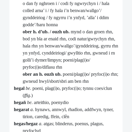
o dan fy nghroen i / codi fy ngwrychyn i / hala
colled arna’ i / fy hala i’n benwan/wallgo’/
gynddeiriog / fy ngyrru i’n ynfyd, ’alla’ i ddim
godde’/haru honna
ober h. d’ub.
/ ouzh ub.
mynd o dan groen rhn,
bod yn bla ar enaid rhn, codi natur/gwrychyn rhn,
hala rhn yn benwan/wallgo’/gynddeiriog, gyrru rhn
yn ynfyd, cynddeiriogi/ gwylltio rhn, gwneud i rn
golli’i dymer/limpyn; poeni/plag(i)o/
pryfoc(i)o/diflasu rhn
ober an h. ouzh ub.
poeni/plag(i)o/ pryfoc(i)o rhn;
gwneud hwyl/sbort/sbri am ben rhn
hegal
be
. poeni, plag(i)o, pryfoc(i)o; tynnu coes/clun
(
ffig
.)
hegañ
be
. arteithio, poenydio
hegarat
a
. hynaws, annwyl, rhadlon, addfwyn, tyner,
tirion, caredig, ffein, clên
hegas/hegaz
a
. atgas; blinderus, poenus, plagus,
pryfoclyd