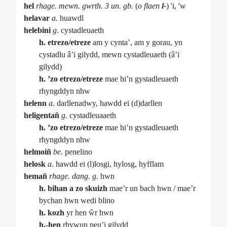
hel
rhage. mewn. gwrth. 3 un. gb.
(
o flaen
l-
) 'i, 'w
helavar
a.
huawdl
helebini
g
. cystadleuaeth
h. etrezo/etreze
am y cynta’, am y gorau, yn
cystadlu â’i gilydd, mewn cystadleuaeth (â’i
gilydd)
h. ’zo etrezo/etreze
mae hi’n gystadleuaeth
rhyngddyn nhw
helenn
a
. darllenadwy, hawdd ei (d)darllen
heligentañ
g
. cystadleuaaeth
h. ’zo etrezo/etreze
mae hi’n gystadleuaeth
rhyngddyn nhw
helmoiñ
be
. penelino
helosk
a
. hawdd ei (l)losgi, hylosg, hyfflam
hemañ
rhage. dang. g.
hwn
h. bihan a zo skuizh
mae’r un bach hwn / mae’r
bychan hwn wedi blino
h. kozh
yr hen ŵr hwn
h.-hen
rhywun neu’i gilydd