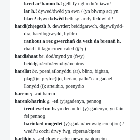
kred ac’hanon h.!
gelli fy nghredu’n iawn!
lar h.!
dywed/dwêd yn ewn / (yn blwmp ac) yn
blaen! dywed/
dwêd
beth sy’ ar dy feddwl di!
hardi(zh)egezh
b
. dewrder; beiddgarwch, digywilydd-
dra, haerllugrwydd, hyfdra
rankout a rez gwerzhañ da vezh da brenañ h.
rhaid i ti fagu croen caled (
ffig
.)
hardishaat
be
. dod/mynd yn (fwy)
beiddgar/eofn/ewn/hy/mentrus
harellat
be
. poeni,aflonyddu (ar), blino, bigitan,
plag(i)o, pryfoc(i)o, herian, pallu/’cau gadael
llonydd (i); arteithio, poenydio
harem
g
.
-où
harem
harenk/harink
g.
-ed
(y)sgadenyn, pennog
treut evel un h.
yn denau fel (y)sgadenyn, yn fain
fel pennog
harinked mogedet
(y)sgadan/penwaig coch(ion) /
wedi’u cochi drwy fwg, ciperau/cipers
harlikin
g
.
-ed
clown; actor mewn pantomeim