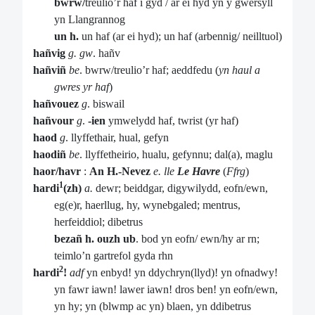
bwrw/
treulio’r haf i gyd / ar ei hyd yn y gwersyll
yn Llangrannog
un h.
un haf (ar ei hyd); un haf (arbennig/ neilltuol)
hañvig
g. gw
. hañv
hañviñ
be
. bwrw/treulio’r haf; aeddfedu (
yn haul a
gwres yr haf
)
hañvouez
g
. biswail
hañvour
g
.
-ien
ymwelydd haf, twrist (yr haf)
haod
g
. llyffethair, hual, gefyn
haodiñ
be
. llyffetheirio, hualu, gefynnu; dal(a), maglu
haor/havr
:
An H.-Nevez
e. lle
Le Havre
(
Ffrg
)
1
hardi
(zh)
a.
dewr; beiddgar, digywilydd, eofn/ewn,
eg(e)r, haerllug, hy, wynebgaled; mentrus,
herfeiddiol; dibetrus
bezañ h. ouzh ub
. bod yn eofn/ ewn/hy ar rn;
teimlo’n gartrefol gyda rhn
2
hardi
!
adf
yn enbyd! yn ddychryn(llyd)! yn ofnadwy!
yn fawr iawn! lawer iawn! dros ben! yn eofn/ewn,
yn hy; yn (blwmp ac yn) blaen, yn ddibetrus