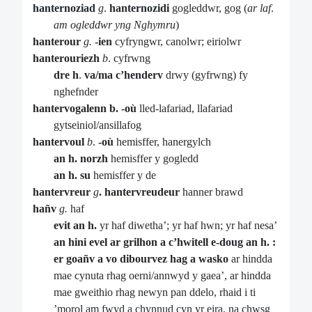
hanternoziad
g
.
hanternozidi
gogleddwr, gog (
ar laf
.
am ogleddwr
yng Nghymru
)
hanterour
g.
-ien
cyfryngwr, canolwr; eiriolwr
hanterouriezh
b
. cyfrwng
dre h
.
va/ma c’henderv
drwy (gyfrwng) fy
nghefnder
hantervogalenn b. -où
lled-lafariad, llafariad
gytseiniol/ansillafog
hantervoul
b
.
-où
hemisffer, hanergylch
an h. norzh
hemisffer y gogledd
an h. su
hemisffer y de
hantervreur
g
. hantervreudeur
hanner brawd
hañv
g.
haf
evit an h.
yr haf diwetha’; yr haf hwn; yr haf nesa’
an hini evel ar grilhon a c’hwitell e-doug an h. :
er goañv a vo dibourvez hag a wasko
ar hindda
mae cynuta rhag oerni/annwyd y gaea’, ar hindda
mae gweithio rhag newyn pan ddelo, rhaid i ti
’morol am fwyd a chynnud cyn yr eira, na chwsg