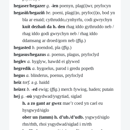
hegaser/hegazer
g
.
-ien
poenyn, plag(i)wr, pryfocyn
hegasiñ/hegaziñ
be
. poeni, plag(i)o, pryfoc(i)o, bod yn
bla ar enaid; cythruddo,cynhyrfu, codi gwrychyn
kuit dezhañ da h. den
rhag iddo gythruddo neb /
rhag iddo godi gwrychyn neb / rhag iddo
ddamsang ar droed/gorn neb (
ffig
.)
hegasted
b.
poendod, pla (
ffig
.)
hegasus/hegazus
a
. poenus, plagus, pryfoclyd
heglev
a.
hyglyw, hawdd ei glywed
hegredik
a
. hygoelus, parod i gredu popeth
hegus
a.
blinderus, poenus, pryfoclyd
heiz
torf
. a
g.
haidd
heizez
b.
-ed
ewig; (
ffig
.) merch fywiog, haden; putain
hej
g
.
-où
ysgydwad/ysgytiad, siglad
h. a zo gant ar gwez
mae’r coed yn cael eu
hysgwyd/siglo
ober un (tamm) h. d’ub./d’udb.
ysgwyd/siglo
rhn/rhth, rhoi ysgydwad/siglad i rn/rth