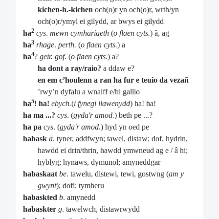
kichen-h.-kichen
och(o)r yn och(o)r, wrth/yn
och(o)r/ymyl ei gilydd, ar bwys ei gilydd
2
ha
cys
.
mewn cymhariaeth
(
o flaen cyts.
) â, ag
3
ha
rhage
.
perth.
(
o flaen cyts.
) a
4
ha
?
geir. gof
. (
o flaen cyts
.) a?
ha dont a ray/raio?
a ddaw e?
en em c’houlenn a ran ha fur e teuio da vezañ
’rwy’n dyfalu a wnaiff e/hi gallio
5
ha
! ha!
ebych.
(
i fynegi llawenydd
) ha! ha!
ha ma ...?
cys
. (
gyda'r amod.
) beth pe ...?
ha pa
cys
. (
gyda'r amod.
) hyd yn oed pe
habask
a
. tyner, addfwyn; tawel, distaw; dof, hydrin,
hawdd ei drin/thrin, hawdd ymwneud ag e / â hi;
hyblyg; hynaws, dymunol; amyneddgar
habaskaat
be
. tawelu, distewi, tewi, gostwng (
am y
gwynt
); dofi; tymheru
habaskted
b
. amynedd
habaskter
g
. tawelwch, distawrwydd