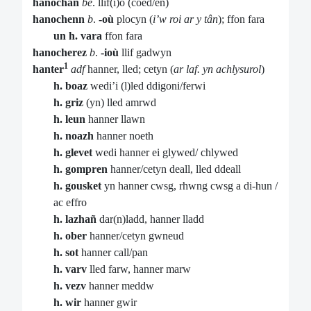
hanochañ
be
. llif(i)o (coed/en)
hanochenn
b
.
-où
plocyn (
i’w roi ar y tân
); ffon fara
un h. vara
ffon fara
hanocherez
b
.
-ioù
llif gadwyn
1
hanter
adf
hanner, lled; cetyn (
ar laf. yn achlysurol
)
h. boaz
wedi’i (l)led ddigoni/ferwi
h. griz
(yn) lled amrwd
h. leun
hanner llawn
h. noazh
hanner noeth
h. glevet
wedi hanner ei glywed/ chlywed
h. gompren
hanner/cetyn deall, lled ddeall
h. gousket
yn hanner cwsg, rhwng cwsg a di-hun /
ac effro
h. lazhañ
dar(n)ladd, hanner lladd
h. ober
hanner/cetyn gwneud
h. sot
hanner call/pan
h. varv
lled farw, hanner marw
h. vezv
hanner meddw
h. wir
hanner gwir