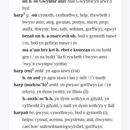
un h. eo Gwynfor atav
mae Gwynfor yn arwr o
hyd
1
harp
g
.
-où
cymorth, cynhorthwy, help, rhywbeth i
bwyso arno; ateg, gwanas, postyn, stacer, prop;
atalfa, rhwystr; hoe, saib, seibiant, gorffwys, egwyl
bezañ un h. a-zoare evit ub.
bod o gymorth mawr
i rn, bod yn gef(e)n mawr i rn
ma n’am bez ket h. ebet e kouezan
os na bydd
gen i / os na bydd ’da fi rywbeth i bwyso arno
’rwy’n cwympo/ syrthio
2
harp (en)
ardd
. yn agos iawn (i/at)
h. en aod
yn agos iawn i lan y môr / i’r traeth
3
harp (ouzh/oc’h)
ardd.
yn pwyso/ gorffwys (ar / yn
erbyn); yn dynn (wrth); yn ffinio (â)
h.-ouzh/-oc’h-h.
yn dynn wrth/yn ei gilydd, yn
cyffwrdd â’i gilydd, y naill yn dynn wrth/yn y llall
harpañ
be
. pwyso; cynorthwyo, bod o gymorth (i),
helpu; cynnal; acennu, pwysleisio; atal, rhwystro;
cael hoe/ saib/seibiant/egwyl/sbel, gorffwys;