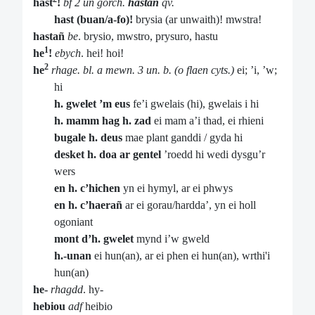
hast
!
bf 2 un gorch.
hastañ
qv.
hast (buan/a-fo)!
brysia (ar unwaith)! mwstra!
hastañ
be
. brysio, mwstro, prysuro, hastu
1
he
!
ebych
. hei! hoi!
2
he
rhage. bl. a mewn. 3 un. b. (o flaen cyts.)
ei; ’i, ’w;
hi
h. gwelet ’m eus
fe’i gwelais (hi), gwelais i hi
h. mamm hag h. zad
ei mam a’i thad, ei rhieni
bugale h. deus
mae plant ganddi / gyda hi
desket h. doa ar gentel
’roedd hi wedi dysgu’r
wers
en h. c’hichen
yn ei hymyl, ar ei phwys
en h. c’haerañ
ar ei gorau/hardda’, yn ei holl
ogoniant
mont d’h. gwelet
mynd i’w gweld
h.-unan
ei hun(an), ar ei phen ei hun(an), wrthi'i
hun(an)
he-
rhagdd
. hy-
hebiou
adf
heibio