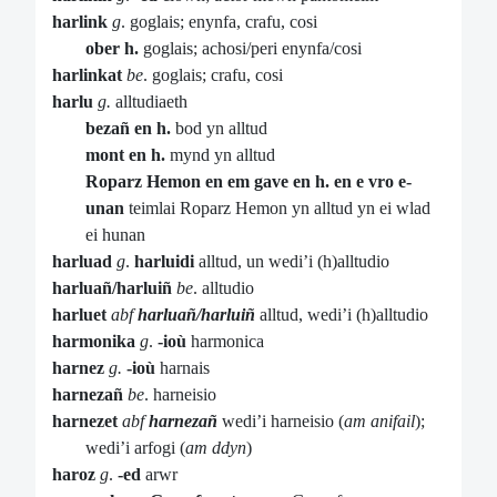
harlink
g
. goglais; enynfa, crafu, cosi
ober h.
goglais; achosi/peri enynfa/cosi
harlinkat
be
. goglais; crafu, cosi
harlu
g.
alltudiaeth
bezañ en h.
bod yn alltud
mont en h.
mynd yn alltud
Roparz Hemon en em gave en h. en e vro e-
unan
teimlai Roparz Hemon yn alltud yn ei wlad
ei hunan
harluad
g
.
harluidi
alltud, un wedi’i (h)alltudio
harluañ/harluiñ
be
. alltudio
harluet
abf
harluañ/harluiñ
alltud, wedi’i (h)alltudio
harmonika
g
.
-ioù
harmonica
harnez
g.
-ioù
harnais
harnezañ
be
. harneisio
harnezet
abf
harnezañ
wedi’i harneisio (
am anifail
);
wedi’i arfogi (
am ddyn
)
haroz
g
.
-ed
arwr