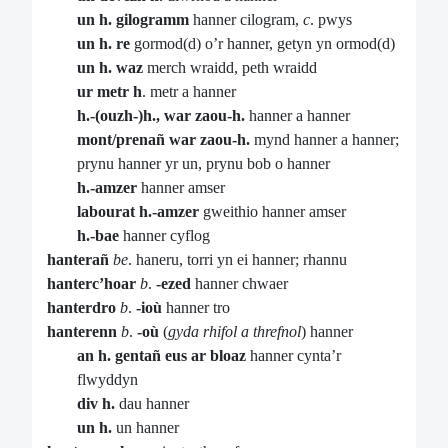
un h. gilogramm
hanner cilogram,
c
. pwys
un h. re
gormod(d) o’r hanner, getyn yn ormod(d)
un h. waz
merch wraidd, peth wraidd
ur metr h
. metr a hanner
h.-(ouzh-)h., war zaou-h.
hanner a hanner
mont/prenañ war zaou-h.
mynd hanner a hanner;
prynu hanner yr un, prynu bob o hanner
h.-amzer
hanner amser
labourat h.-amzer
gweithio hanner amser
h.-bae
hanner cyflog
hanterañ
be
. haneru, torri yn ei hanner; rhannu
hanterc’hoar
b
.
-ezed
hanner chwaer
hanterdro
b
.
-ioù
hanner tro
hanterenn
b
.
-où
(
gyda rhifol a threfnol
) hanner
an h. gentañ eus ar bloaz
hanner cynta’r
flwyddyn
div h.
dau hanner
un h.
un hanner