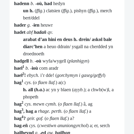
hadenn
b
.
-où, had
hedyn
un h.
(
ffig
.) clatsien (
ffig
.), pishyn (
ffig
.), merch
bert/ddel
hader
g.
-ien
heuwr
hadet
abf
hadañ
qv.
arabat d’an hini en deus h. drein/ askol bale
diarc’hen
a heuo ddrain/ ysgall na cherdded yn
droednoeth
hadgell
b
.
-où
wyfa/wygell (
planhigyn
)
1
hael
b.
-ioù
corn aradr
2
hael
!
ebych
. i’r dde! (
gorchymyn i gaseg/geffyl
)
1
hag
cys
. (
o flaen llaf.
) a(c)
h. all
(
h.a.
)
ac yn y blaen (
ayyb
.); a chwb(w)l, a
phopeth
2
hag
cys
.
mewn cymh.
(
o flaen llaf.
) â, ag
3
hag
, hag
a
rhage. perth.
(
o flaen llaf.
) a
4
hag
?
geir. gof.
(
o flaen llaf.
) a?
hag-eñ
cys
. (
cwestiwn anuniongyrchol
) a; er, serch
hailhevod
g
.
-ed
gw.
hailhon