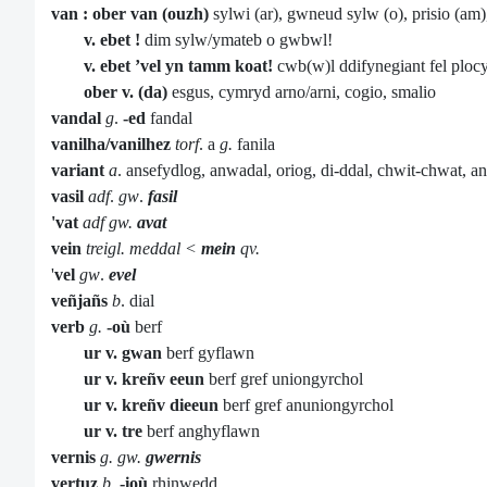
van : ober van
(ouzh)
sylwi (ar), gwneud sylw (o), prisio (am)
v. ebet !
dim sylw/ymateb o gwbwl!
v. ebet ’vel yn tamm koat!
cwb(w)l ddifynegiant fel plocy
ober v. (da)
esgus, cymryd arno/arni, cogio, smalio
vandal
g
.
-ed
fandal
vanilha/vanilhez
torf
. a
g.
fanila
variant
a
. ansefydlog, anwadal, oriog, di-ddal, chwit-chwat, a
vasil
adf
.
gw
.
fasil
'vat
adf
gw.
avat
vein
treigl. meddal <
mein
qv.
'
vel
gw
.
evel
veñjañs
b
. dial
verb
g.
-où
berf
ur v. gwan
berf gyflawn
ur v. kreñv eeun
berf gref uniongyrchol
ur v. kreñv dieeun
berf gref anuniongyrchol
ur v. tre
berf anghyflawn
vernis
g. gw.
gwernis
vertuz
b
.
-ioù
rhinwedd