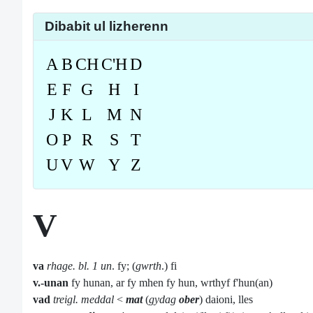
Dibabit ul lizherenn
A
B
CH
C'H
D
E
F
G
H
I
J
K
L
M
N
O
P
R
S
T
U
V
W
Y
Z
V
va
rhage. bl. 1 un
. fy; (
gwrth
.) fi
v.-unan
fy hunan, ar fy mhen fy hun, wrthyf f'hun(an)
vad
treigl. meddal
<
mat
(
gydag
ober
) daioni, lles