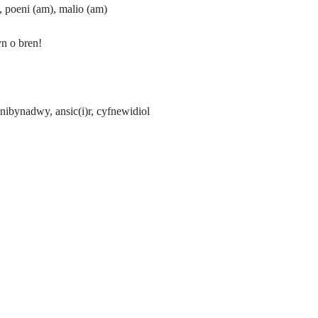
, poeni (am), malio (am)
n o bren!
nnibynadwy, ansic(i)r, cyfnewidiol