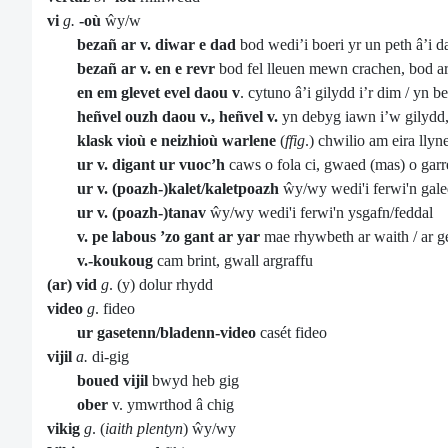
vi
g.
-où
ŵy/w
bezañ ar v. diwar e dad
bod wedi’i boeri yr un peth â’i d
bezañ ar v. en e revr
bod fel lleuen mewn crachen, bod ar 
en em glevet evel daou v
. cytuno â’i gilydd i’r dim / yn be
heñvel ouzh daou v., heñvel v.
yn debyg iawn i’w gilydd, 
klask vioù e neizhioù warlene
(
ffig
.)
chwilio am eira llyn
ur v. digant ur vuoc’h
caws o fola ci, gwaed (mas) o garre
ur v. (poazh-)kalet/kaletpoazh
ŵy/wy wedi'i ferwi'n gal
ur v. (poazh-)tanav
ŵy/wy wedi'i ferwi'n ysgafn/feddal
v. pe labous ’zo gant ar yar
mae rhywbeth ar waith / ar 
v.-koukoug
cam brint, gwall argraffu
(ar) vid
g
. (y) dolur rhydd
video
g
. fideo
ur gasetenn/bladenn-video
casét fideo
vijil
a.
di-gig
boued vijil
bwyd heb gig
ober
v. ymwrthod â chig
vikig
g
. (
iaith plentyn
) ŵy/wy