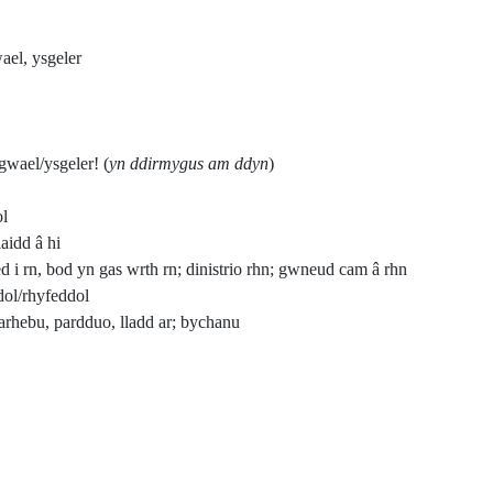
wael, ysgeler
gwael/ysgeler! (
yn ddirmygus am ddyn
)
ol
aidd â hi
d i rn, bod yn gas wrth rn; dinistrio rhn; gwneud cam â rhn
dol/rhyfeddol
diarhebu, pardduo, lladd ar; bychanu