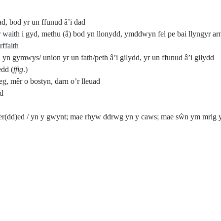
ad, bod yr un ffunud â’i dad
waith i gyd, methu (â) bod yn llonydd, ymddwyn fel pe bai llyngyr arn
rffaith
yn gymwys/ union yr un fath/peth â’i gilydd, yr un ffunud â’i gilydd
edd (
ffig
.)
g, mêr o bostyn, darn o’r lleuad
ed
ger(dd)ed / yn y gwynt; mae rhyw ddrwg yn y caws; mae sŵn ym mrig