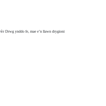
ŵr Drwg ynddo fe, mae e’n llawn drygioni