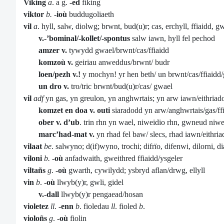
Viking
a
. a g.
-ed
fiking
viktor
b.
-ioù
buddugoliaeth
vil
a
. hyll, salw, diolwg; brwnt, bud(u)r; cas, erchyll, ffiaidd, g
v.-’bominal/-kollet/-spontus
salw iawn, hyll fel pechod
amzer v.
tywydd gwael/brwnt/cas/ffiaidd
komzoù v.
geiriau anweddus/brwnt/ budr
loen/pezh v.!
y mochyn! yr hen beth/ un brwnt/cas/ffiaidd/
un dro v.
tro/tric brwnt/bud(u)r/cas/ gwael
vil
adf
yn gas, yn greulon, yn anghwrtais; yn arw iawn/eithriad
komzet en doa v. outi
siaradodd yn arw/anghwrtais/gas/ffi
ober v. d’ub
. trin rhn yn wael, niweidio rhn, gwneud niwe
marc’had-mat v.
yn rhad fel baw/ slecs, rhad iawn/eithria
vilaat
be
. salwyno; d(if)wyno, trochi; difrïo, difenwi, dilorni, 
viloni
b.
-où
anfadwaith, gweithred ffiaidd/ysgeler
viltañs
g
.
-où
gwarth, cywilydd; ysbryd aflan/drwg, ellyll
vin
b
.
-où
llwyb(y)r, gwli, gidel
v.-dall
llwyb(y)r pengaead/hosan
violetez
ll
.
-enn
b
. fioledau
ll
. fioled
b
.
violoñs
g
.
-où
fiolin