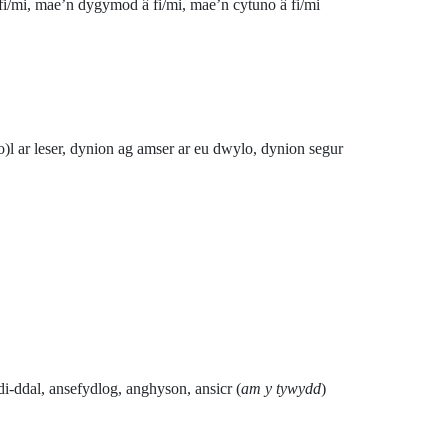
 fi/mi, mae’n dygymod â fi/mi, mae’n cytuno â fi/mi
l ar leser, dynion ag amser ar eu dwylo, dynion segur
di-ddal, ansefydlog, anghyson, ansicr (
am y tywydd
)