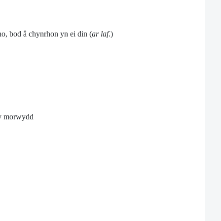
o, bod â chynrhon yn ei din (
ar laf
.)
 y morwydd