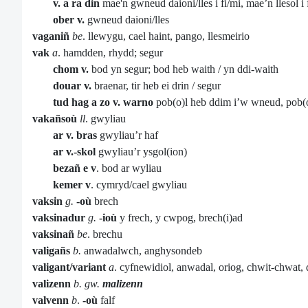
v. a ra din
mae'n gwneud daioni/lles i fi/mi, mae’n llesol i
ober v.
gwneud daioni/lles
vaganiñ
be
. llewygu, cael haint, pango, llesmeirio
vak
a
. hamdden, rhydd; segur
chom v.
bod yn segur; bod heb waith / yn ddi-waith
douar v.
braenar, tir heb ei drin / segur
tud hag a zo v. warno
pob(o)l heb ddim i’w wneud, pob(o)
vakañsoù
ll
. gwyliau
ar v. bras
gwyliau’r haf
ar v.-skol
gwyliau’r ysgol(ion)
bezañ e v
. bod ar wyliau
kemer v
. cymryd/cael gwyliau
vaksin
g.
-où
brech
vaksinadur
g.
-ioù
y frech, y cwpog, brech(i)ad
vaksinañ
be
. brechu
valigañs
b.
anwadalwch, anghysondeb
valigant/variant
a
. cyfnewidiol, anwadal, oriog, chwit-chwat, 
valizenn
b. gw.
malizenn
valvenn
b
.
-où
falf