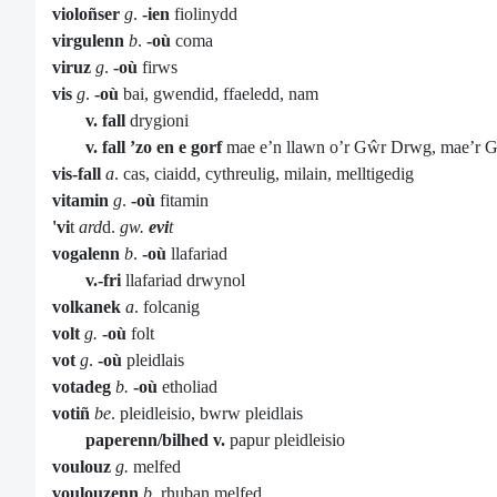
violoñser
g
.
-ien
fiolinydd
virgulenn
b
.
-où
coma
viruz
g
.
-où
firws
vis
g
.
-où
bai, gwendid, ffaeledd, nam
v. fall
drygioni
v. fall ’zo en e gorf
mae e’n llawn o’r Gŵr Drwg, mae’r G
vis-fall
a
. cas, ciaidd, cythreulig, milain, melltigedig
vitamin
g
.
-où
fitamin
'vi
t
ard
d.
gw.
evi
t
vogalenn
b
.
-où
llafariad
v.-fri
llafariad drwynol
volkanek
a
. folcanig
volt
g.
-où
folt
vot
g
.
-où
pleidlais
votadeg
b.
-où
etholiad
votiñ
be
. pleidleisio, bwrw pleidlais
paperenn/bilhed v.
papur pleidleisio
voulouz
g.
melfed
voulouzenn
b.
rhuban melfed