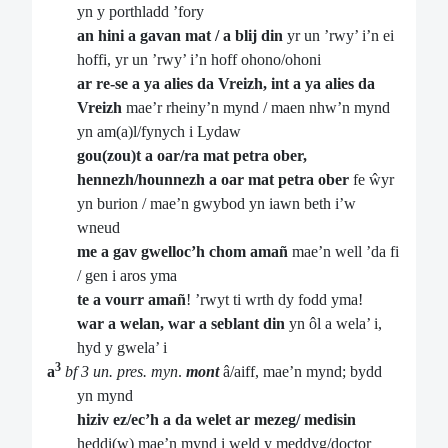
yn y porthladd ’fory
an hini a gavan mat / a blij din
yr un ’rwy’ i’n ei
hoffi, yr un ’rwy’ i’n hoff ohono/ohoni
ar re-se a ya alies da Vreizh, int a ya alies da
Vreizh
mae’r rheiny’n mynd / maen nhw’n mynd
yn am(a)l/fynych i Lydaw
gou(zou)t a oar/ra mat petra ober,
hennezh/hounnezh a oar mat petra ober
fe ŵyr
yn burion / mae’n gwybod yn iawn beth i’w
wneud
me a gav gwelloc’h chom amañ
mae’n well ’da fi
/ gen i aros yma
te a vourr amañ
! ’rwyt ti wrth dy fodd yma!
war a welan, war a seblant din
yn ôl a wela’ i,
hyd y gwela’ i
3
a
bf 3 un. pres. myn
.
mont
â/aiff, mae’n mynd; bydd
yn mynd
hiziv ez/ec’h a da welet ar mezeg/ medisin
heddi(w) mae’n mynd i weld y meddyg/doctor