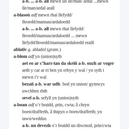
a-b. ... a-b. all
mewn un lle/man/ ardal ...mewn
lle/man/ardal arall
a-blasoù
adf
mewn rhai llefydd/
lleoedd/mannau/ardaloedd
a-b. ... a-b. all
mewn rhai llefydd/
lleoedd/mannau/ardaloedd ... mewn
llefydd/lleoedd/mannau/ardaloedd eraill
ablativ
g
. abladol (
gram
.)
a-blom
adf
yn (union)syth
aet eo ar c’harr-tan da skeiñ a-b. ouzh ar voger
aeth y car ar ei ben yn erbyn y wal / yn syth i
mewn i’r wal
bezañ a-b. war udb
. bod yn union/ gymwys
uwchben rhth
sevel a-b.
sefyll yn (union)syth
a-boan
adf
o’r braidd, prin, cwta; â chryn
boen/drafferth, â thipyn o boen/drafferth; yn
iawn/weddus
a-b. un
devezh
o’r braidd un diwrnod, prin/cwta