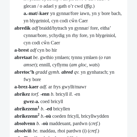
glecan / o adael y gath o’r cwd (
ffig
.)
a.-mat/-kaer
yn gynnar/fore iawn, yn y bore bach,
yn blygeiniol, cyn codi cŵn Caer
abredik
adf
braidd/hytrach yn gynnar/ fore, eitha’
cynnar/bore, ychydig yn rhy fore, yn blygeiniol,
cyn codi cŵn Caer
a-brest
adf
cyn bo hir
abretaat
be.
gwthio ymlaen; tynnu ymlaen (
o ran
amse
r); ennill, cyflymu (
am gloc, wats
)
abretoc’h
gradd gymh.
abred
qv.
yn
gynharach; yn
fwy bore
a-brez-kaer
adf.
ar frys gwyllt/mawr
abrikez
torf.
-enn
b.
bricyll
ll
. -en
gwez-a.
coed bricyll
1
abrikezenn
b
.
-ed
bricyllen
2
abrikezenn
b.
-où
coeden fricyll, bricyllwydden
absolvenn
b.
-où
maddeuant, pardwn (
cref.
)
absolviñ
be.
maddau, rhoi pardwn (i) (
cref
.)