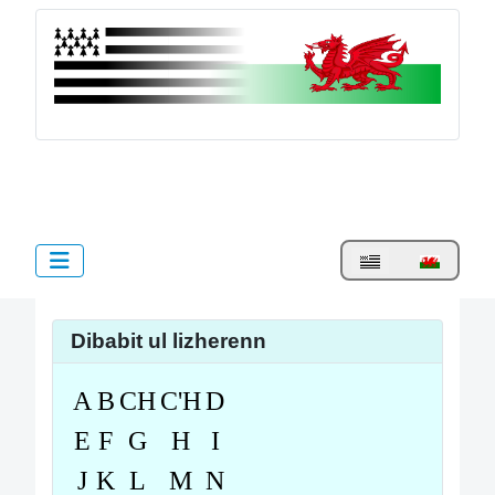
bzh.cymru
Dibabit ul lizherenn
A
B
CH
C'H
D
E
F
G
H
I
J
K
L
M
N