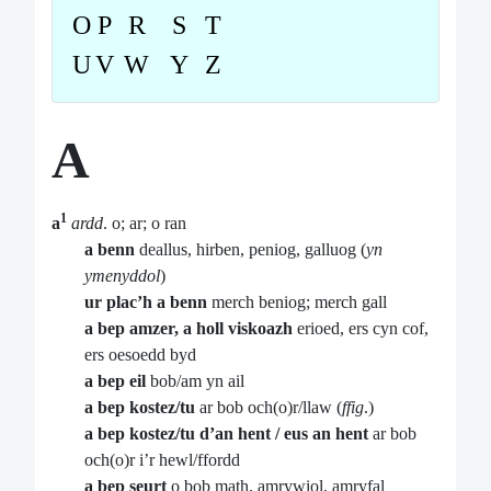
O
P
R
S
T
U
V
W
Y
Z
A
1
a
ardd
. o; ar; o ran
a benn
deallus, hirben, peniog, galluog (
yn
ymenyddol
)
ur plac’h a benn
merch beniog; merch gall
a bep amzer, a holl viskoazh
erioed, ers cyn cof,
ers oesoedd byd
a bep eil
bob/am yn ail
a bep kostez/tu
ar bob och(o)r/llaw (
ffig
.)
a bep kostez/tu d’an hent / eus an hent
ar bob
och(o)r i’r hewl/ffordd
a bep seurt
o bob math, amrywiol, amryfal