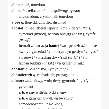
abon
g.
tail, tom/dom
abona
be
. teilo, tomi/domi, gollwng/ sgwaru
tail/tom/dom; crynhoi tail/ tom/dom
a-bos
a.
llonydd, digyffro, disymud
1
abostol
g
.
-ed
,
ebestel
apostol; (
ffig
.) ’deryn (
ffig
.),
cymeriad (hynod), bachan bud(u)r (
ar laf
.), cymêr
(
ar laf
.)
hemañ zo un a. (a baotr) ’vat! pebezh a.!
o! mae
hwn yn gymeriad / yn dderyn / yn gerdyn / yn ges /
yn sgowt / yn fachan drwy’r pil (
ar laf
.) / yn
fachan bud(u)r (
ar laf
.) / yn gymêr (
ar laf
.)!
2
abostol
g.
-où
epistol, llythyr (
cref.
)
abostolerezh
g
. cenhadaeth; propaganda
a-bouez
ardd
. drwy, wrth; drwy gymorth, â; gerfydd; i
gyfeiliant
a-b. e anv
wrth/gerfydd ei enw
a-b. e gam
gan bwyll, yn bwyllog/
hamddenol/araf; ling-di-long