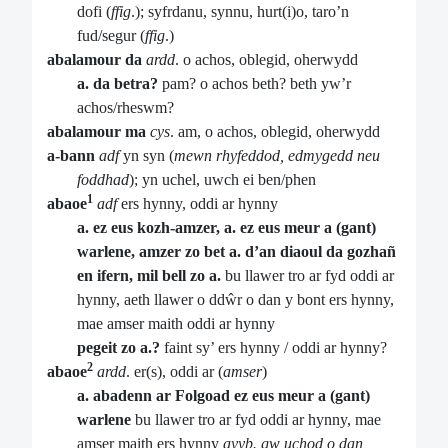
dofi (
ffig
.); syfrdanu, synnu, hurt(i)o, taro’n
fud/segur (
ffig
.)
abalamour da
ardd
. o achos, oblegid, oherwydd
a. da betra?
pam? o achos beth? beth yw’r
achos/rheswm?
abalamour ma
cys
. am, o achos, oblegid, oherwydd
a-bann
adf
yn syn (
mewn rhyfeddod, edmygedd neu
foddhad
); yn uchel, uwch ei ben/phen
1
abaoe
adf
ers hynny, oddi ar hynny
a. ez eus kozh-amzer, a. ez eus meur a (gant)
warlene, amzer zo bet a. d’an diaoul da gozhañ
en ifern, mil bell zo a.
bu llawer tro ar fyd oddi ar
hynny, aeth llawer o ddŵr o dan y bont ers hynny,
mae amser maith oddi ar hynny
pegeit zo a.?
faint sy’ ers hynny / oddi ar hynny?
2
abaoe
ardd
. er(s), oddi ar (
amser
)
a. abadenn ar Folgoad ez eus meur a (gant)
warlene
bu llawer tro ar fyd oddi ar hynny, mae
amser maith ers hynny
ayyb. gw uchod o dan