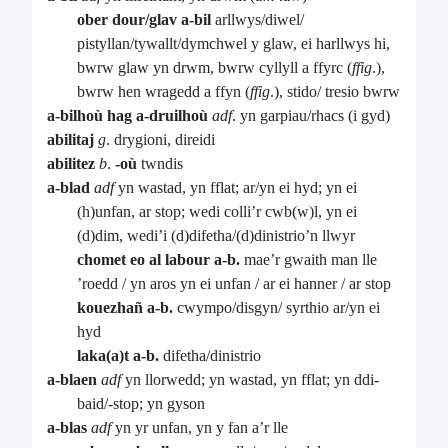
ober dour/glav a-bil
arllwys/diwel/
pistyllan/tywallt/dymchwel y glaw, ei harllwys hi,
bwrw glaw yn drwm, bwrw cyllyll a ffyrc (
ffig
.),
bwrw hen wragedd a ffyn (
ffig
.), stido/ tresio bwrw
a-bilhoù hag a-druilhoù
adf
. yn garpiau/rhacs (i gyd)
abilitaj
g
. drygioni, direidi
abilitez
b
.
-où
twndis
a-blad
adf
yn wastad, yn fflat; ar/yn ei hyd; yn ei
(h)unfan, ar stop; wedi colli’r cwb(w)l, yn ei
(d)dim, wedi’i (d)difetha/(d)dinistrio’n llwyr
chomet eo al labour a-b.
mae’r gwaith man lle
’roedd / yn aros yn ei unfan / ar ei hanner / ar stop
kouezhañ a-b.
cwympo/disgyn/ syrthio ar/yn ei
hyd
laka(a)t a-b.
difetha/dinistrio
a-blaen
adf
yn llorwedd; yn wastad, yn fflat; yn ddi-
baid/-stop; yn gyson
a-blas
adf
yn yr unfan, yn y fan a’r lle