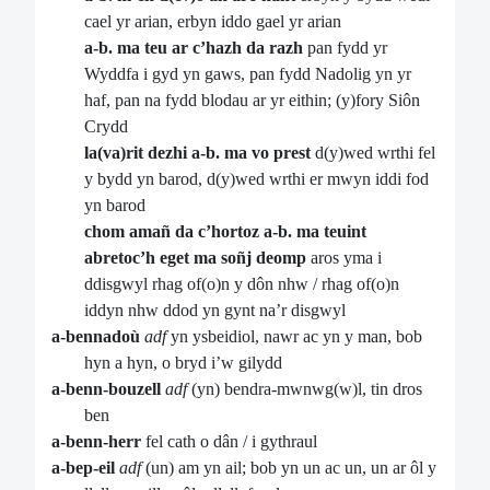
cael yr arian, erbyn iddo gael yr arian
a-b. ma teu ar c’hazh da razh
pan fydd yr
Wyddfa i gyd yn gaws, pan fydd Nadolig yn yr
haf, pan na fydd blodau ar yr eithin; (y)fory Siôn
Crydd
la(va)rit dezhi a-b. ma vo prest
d(y)wed wrthi fel
y bydd yn barod, d(y)wed wrthi er mwyn iddi fod
yn barod
chom amañ da c’hortoz a-b. ma teuint
abretoc’h
eget ma soñj deomp
aros yma i
ddisgwyl rhag of(o)n y dôn nhw / rhag of(o)n
iddyn nhw ddod yn gynt na’r disgwyl
a-bennadoù
adf
yn ysbeidiol, nawr ac yn y man, bob
hyn a hyn, o bryd i’w gilydd
a-benn-bouzell
adf
(yn) bendra-mwnwg(w)l, tin dros
ben
a-benn-herr
fel cath o dân / i gythraul
a-bep-eil
adf
(un) am yn ail; bob yn un ac un, un ar ôl y