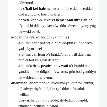
ddiwrnod
ne c’hall ket bale nemet a-b.
’all e ddim cerdded
ond â thipyn o boen/ drafferth
ne vefe ket a-b. lavaret kement-all dirag an holl
’fyddai hi ddim yn iawn/weddus dweud hynny yng
ngŵydd pawb
a-boan ma
cys.
o'r braidd (y), prin (y)
a-b. ma oant partiet
o’r braidd/prin eu bod wedi
gadael/ymadael
a-b. ma oar lenn
o’r braidd/prin y gall ddarllen,
prin ei fod yn gallu darllen
a-b. m’o deus peadra da vevañ
o’r braidd bod
ganddyn nhw ddigon i fyw arno, prin bod ganddyn
nhw ddigon i’w cynnal
abominabl/abominapl
a
. dychrynllyd, difrifol, enbyd,
ofnadwy; rhyfeddol, i’w ryfeddu; eithriadol,
neilltuol
brav a.
hardd i’w ryfeddu, rhyfeddol o hardd,
eithriadol/neilltuol o hardd