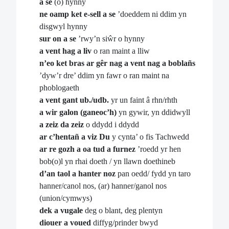
a se
(o) hynny
ne oamp ket e-sell a se
’doeddem ni ddim yn
disgwyl hynny
sur on a se
’rwy’n siŵr o hynny
a vent hag a liv
o ran maint a lliw
n’eo ket bras ar gêr nag a vent nag a boblañs
’dyw’r dre’ ddim yn fawr o ran maint na
phoblogaeth
a vent gant ub./udb.
yr un faint â rhn/rhth
a wir galon (ganeoc’h)
yn gywir, yn ddidwyll
a zeiz da zeiz
o ddydd i ddydd
ar c’hentañ a viz Du
y cynta’ o fis Tachwedd
ar re gozh a oa tud a furnez
’roedd yr hen
bob(o)l yn rhai doeth / yn llawn doethineb
d’an taol a hanter noz
pan oedd/ fydd yn taro
hanner/canol nos, (ar) hanner/ganol nos
(union/cymwys)
dek a vugale
deg o blant, deg plentyn
diouer a voued
diffyg/prinder bwyd