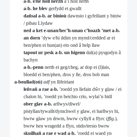
a-b. e/he holl nerzh
â’i holl nerth
a-b. he blev
gerfydd ei gwallt
dañsal a-b. ar binioù
dawnsio i gyfeiliant y biniw
/ pibau Llydaw
ned a ket e-unan/hec’h-unan c’hoazh ’met a-b.
an dorn
’dyw e/hi ddim yn mynd/cerdded ar ei
ben/phen ei hun(an) eto ond â help llaw
tapout ur pesk a-b. un higenn
dal(a) pysgodyn â
bachyn
a-b.-penn
nerth ei geg/cheg, ar dop ei (l)lais,
bloedd ei ben/phen, dros y lle, dros bob man
a-boullad(où)
adf
yn llifeiriant
leñvañ a rae a-b.
’roedd yn llefain dŵr y glaw / ei
chalon hi, ’roedd yn beichio crïo, wylai’n hidl
ober glav a-b.
arllwys/diwel/
pistyllan/tywallt/dymchwel y glaw, ei harllwys hi,
bwrw glaw yn drwm, bwrw cyllyll a ffyrc (
ffig
.),
bwrw hen wragedd a ffyn, stido/tresio bwrw
skuilhañ a rae e wad a-b.
’roedd ei waed yn