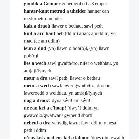
ginidik a Gemper
genedigol o G-Kemper
hanter-kant metrad a uhelder
hanner can
medr/metr o uchder
kalz a draoù
llawer o bethau, sawl peth
kuit a arc’hant
heb (ddim) arian; am ddim, yn
rhad (ac am ddim)
leun a dud
(yn) llawn o bob(o)l, (yn) llawn
pob(o)l
lies a wech
sawl gwaith/tro, nifer o weithiau, yn
am(a)l/fynych
meur a dra
sawl peth, llawer o bethau
meur a wech
sawl/lawer gwaith/tro, droeon,
laweroedd o weithiau, yn am(a)l/fynych
nag a drouz!
dyna sŵn! am sŵn!
ne ran ket a c’hoap!
’dwy’ i ddim yn
gwawdio/gwatwar / gwneud sbort!
nebeut a dra
ychydig iawn; fawr ddim, y nesa’
peth i ddim
n’eus ket / ned eus ket a labour
’does dim gwaith