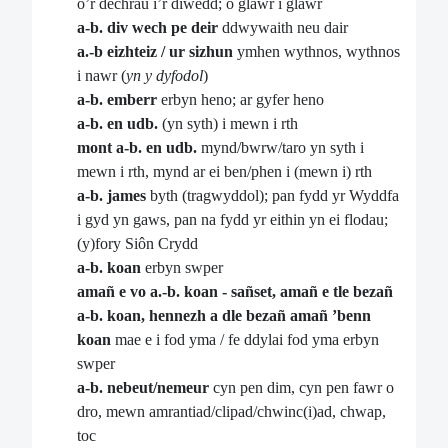
o’r dechrau i’r diwedd; o glawr i glawr
a-b. div wech pe deir
ddwywaith neu dair
a.-b eizhteiz / ur sizhun
ymhen wythnos, wythnos
i nawr (
yn y dyfodol
)
a-b. emberr
erbyn heno; ar gyfer heno
a-b. en udb.
(yn syth) i mewn i rth
mont a-b. en udb.
mynd/bwrw/taro yn syth i
mewn i rth, mynd ar ei ben/phen i (mewn i) rth
a-b. james
byth (tragwyddol); pan fydd yr Wyddfa
i gyd yn gaws, pan na fydd yr eithin yn ei flodau;
(y)fory Siôn Crydd
a-b. koan
erbyn swper
amañ e vo a.-b. koan - sañset, amañ e tle bezañ
a-b. koan, hennezh a dle bezañ amañ ’benn
koan
mae e i fod yma / fe ddylai fod yma erbyn
swper
a-b. nebeut/nemeur
cyn pen dim, cyn pen fawr o
dro, mewn amrantiad/clipad/chwinc(i)ad, chwap,
toc