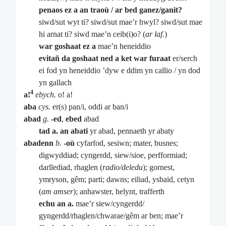
penaos ez a an traoù / ar bed ganez/ganit?
siwd/sut wyt ti? siwd/sut mae’r hwyl? siwd/sut mae
hi arnat ti? siwd mae’n ceib(i)o? (
ar laf.
)
war goshaat ez a
mae’n heneiddio
evitañ da goshaat ned a ket war furaat
er/serch
ei fod yn heneiddio ’dyw e ddim yn callio / yn dod
yn gallach
4
a!
ebych.
o! a!
aba
cys.
er(s) pan/i, oddi ar ban/i
abad
g.
-ed
,
ebed
abad
tad a. an abati
yr abad, pennaeth yr abaty
abadenn
b.
-où
cyfarfod, sesiwn; mater, busnes;
digwyddiad; cyngerdd, siew/sioe, perfformiad;
darllediad, rhaglen (
radio/deledu
); gornest,
ymryson, gêm; parti; dawns; eiliad, ysbaid, cetyn
(
am amser
); anhawster, helynt, trafferth
echu an a.
mae’r siew/cyngerdd/
gyngerdd/rhaglen/chwarae/gêm ar ben; mae’r