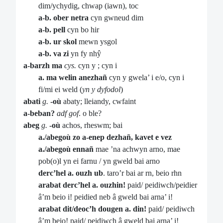
dim/ychydig, chwap (iawn), toc
a-b. ober netra
cyn gwneud dim
a-b. pell
cyn bo hir
a-b. ur skol
mewn ysgol
a-b. va zi
yn fy nhŷ
a-barzh ma
cys.
cyn y ; cyn i
a. ma welin anezhañ
cyn y gwela’ i e/o, cyn i
fi/mi ei weld (
yn y dyfodol
)
abati
g.
-où
abaty; lleiandy, cwfaint
a-beban?
adf gof
. o ble?
abeg
g.
-où
achos, rheswm; bai
a./abegoù zo a-enep dezhañ, kavet e vez
a./abegoù ennañ
mae ’na achwyn arno, mae
pob(o)l yn ei farnu / yn gweld bai arno
derc’hel a. ouzh ub
. taro’r bai ar rn, beio rhn
arabat derc’hel a. ouzhin!
paid/ peidiwch/peidier
â’m beio i! peidied neb â gweld bai arna’ i!
arabat dit/deoc’h dougen a. din!
paid/ peidiwch
â’m beio! paid/ peidiwch â gweld bai arna’ i!