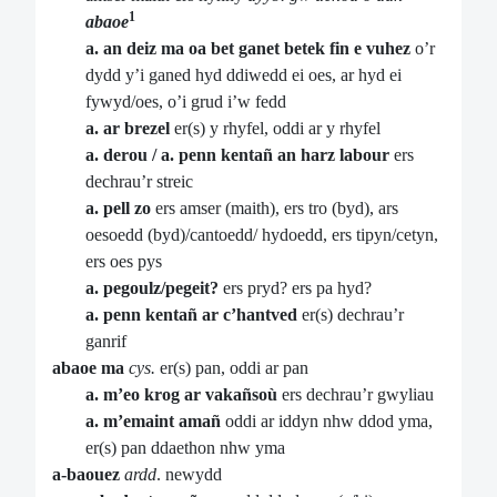
1
abaoe
a. an deiz ma oa bet ganet betek fin e vuhez
o’r
dydd y’i ganed hyd ddiwedd ei oes, ar hyd ei
fywyd/oes, o’i grud i’w fedd
a. ar brezel
er(s) y rhyfel, oddi ar y rhyfel
a. derou / a. penn kentañ an harz labour
ers
dechrau’r streic
a. pell zo
ers amser (maith), ers tro (byd), ars
oesoedd (byd)/cantoedd/ hydoedd, ers tipyn/cetyn,
ers oes pys
a. pegoulz/pegeit?
ers pryd? ers pa hyd?
a. penn kentañ ar c’hantved
er(s) dechrau’r
ganrif
abaoe ma
cys.
er(s) pan, oddi ar pan
a. m’eo krog ar vakañsoù
ers dechrau’r gwyliau
a. m’emaint amañ
oddi ar iddyn nhw ddod yma,
er(s) pan ddaethon nhw yma
a-baouez
ardd
. newydd