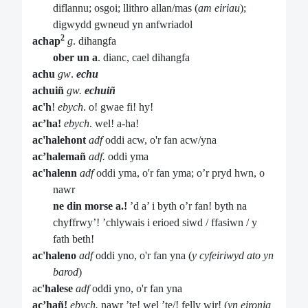
diflannu; osgoi; llithro allan/mas (
am eiriau
);
digwydd gwneud yn anfwriadol
2
achap
g
. dihangfa
ober un a
. dianc, cael dihangfa
achu
gw
.
echu
achuiñ
gw.
echuiñ
ac'h
!
ebych
. o! gwae fi! hy!
ac’ha!
ebych
. wel! a-ha!
ac'halehont
adf
oddi acw, o'r fan acw/yna
ac’halemañ
adf.
oddi yma
ac'halenn
adf
oddi yma, o'r fan yma; o’r pryd hwn, o
nawr
ne din morse a.!
’d a’ i byth o’r fan! byth na
chyffrwy’! ’chlywais i erioed siwd / ffasiwn / y
fath beth!
ac'haleno
adf
oddi yno, o'r fan yna (
y cyfeiriwyd ato yn
barod
)
a
c'halese
adf
oddi yno, o'r fan yna
ac’hañ!
ebych.
nawr ’te! wel ’te/! felly wir! (
yn eironig