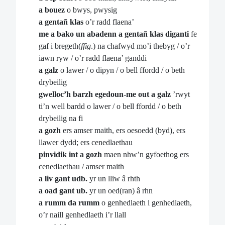
a bouez
o bwys, pwysig
a gentañ klas
o’r radd flaena’
me a bako un abadenn a gentañ klas diganti
fe
gaf i bregeth(
ffig
.) na chafwyd mo’i thebyg / o’r
iawn ryw / o’r radd flaena’ ganddi
a galz
o lawer / o dipyn / o bell ffordd / o beth
drybeilig
gwelloc’h barzh egedoun-me out a galz
’rwyt
ti’n well bardd o lawer / o bell ffordd / o beth
drybeilig na fi
a gozh
ers amser maith, ers oesoedd (byd), ers
llawer dydd; ers cenedlaethau
pinvidik int a gozh
maen nhw’n gyfoethog ers
cenedlaethau / amser maith
a liv gant udb.
yr un lliw â rhth
a oad gant ub.
yr un oed(ran) â rhn
a rumm da rumm
o genhedlaeth i genhedlaeth,
o’r naill genhedlaeth i’r llall