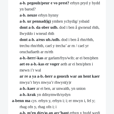
a-b. pegoulz/peur e vo prest?
erbyn pryd y bydd
yn barod?
a-b. neuze
erbyn hynny
a-b. ur pennad(ig)
ymhen ychydig/ ysbaid
dont a-b. da ober udb.
dod i ben â gwneud rhth,
llwyddo i wneud rhth
dont a-b. a/eus ub./udb.
dod i ben â rhn/rhth,
trechu rhn/rhth, cael y trecha’ ar rn / cael yr
oruchafiaeth ar rn/rth
a-b.-herr/-kas
ar garlam/frys/wib; ar ei ben/phen
aet eo a-b.-kas er voger
aeth ar ei ben/phen i
mewn i’r wal
ar re a ya a-b.-herr a gouezh war an hent kaer
mwya’r brys mwya’r rhwyst(y)r
a-b.-kaer
ar ei ben, ar unwaith, yn union
a-b.-krak
yn ddisymwth/sydyn
a-benn ma
cys
. erbyn y, erbyn i; i; er mwyn i, fel y;
rhag ofn y, rhag ofn i; i
a-b. m’en d(ev)o an arc’hant
erbyn y bydd wedi