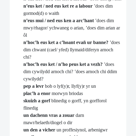
n’eus ket / ned eus ket re a labour
’does dim
gormod(d) o waith
n’eus mui / ned eus ken a arc’hant
’does dim
mwy/rhagor/ ychwaneg o arian, ’does dim arian ar
ôl
n’hoc’h eus ket a c’hoant evañ ur banne?
’does
dim chwant (cael/ yfed) llymaid/diferyn arnoch
chi?
n’hoc’h eus ket / n’ho peus ket a vezh?
’does
dim cywilydd arnoch chi? ’does arnoch chi ddim
cywilydd?
pep a levr
bob o lyf(y)r, llyf(y)r yr un
plac’h a enor
morwyn briodas
skuizh a gorf
blinedig o gorff, yn gorfforol
flinedig
un dachenn vras a zouar
darn
mawr/helaeth/diogel o dir
un den a vicher
un proffesiynol, arbenigwr