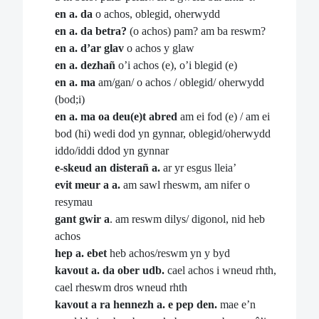
en a. da
o achos, oblegid, oherwydd
en a. da betra?
(o achos) pam? am ba reswm?
en a. d’ar glav
o achos y glaw
en a. dezhañ
o’i achos (e), o’i blegid (e)
en a. ma
am/gan/ o achos / oblegid/ oherwydd
(bod;i)
en a. ma oa deu(e)t abred
am ei fod (e) / am ei
bod (hi) wedi dod yn gynnar, oblegid/oherwydd
iddo/iddi ddod yn gynnar
e-skeud an disterañ a.
ar yr esgus lleia’
evit meur a a.
am sawl rheswm, am nifer o
resymau
gant gwir a
. am reswm dilys/ digonol, nid heb
achos
hep a. ebet
heb achos/reswm yn y byd
kavout a. da ober udb.
cael achos i wneud rhth,
cael rheswm dros wneud rhth
kavout a ra hennezh a. e pep den.
mae e’n