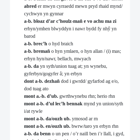
abred
er mwyn cyrraedd mewn pryd rhaid mynd/
cychwyn yn gynnar
a-b. bloaz d’ar c’houlz-mañ e vo achu ma zi
erbyn/ymhen blwyddyn i nawr bydd fy nhŷ yn
barod
a-b. brec’h
o hyd braich
a-b. bremañ
o hyn ymlaen, o hyn allan / (i) mas;
erbyn hyn/nawr, bellach, mwyach
a-b. da
yn syth/union tuag at; yn wynebu,
gyferbyn/gogyfer â; yn erbyn
dont a-b. dezhañ
dod i gwrdd/ gyfarfod ag e/o,
dod tuag ato
mont a.-b. d’ub.
gwrthwynebu rhn; herio rhn
mont a-b. d’ul lec’h bennak
mynd yn union/syth
i/at rywle
mont a-b. da/ouzh ub.
ymosod ar rn
mont a-b. en/ouzh ub.
bwrw/taro yn erbyn rhn
a-b. da benn
o un pen / o’r naill ben i’r llall, i gyd,