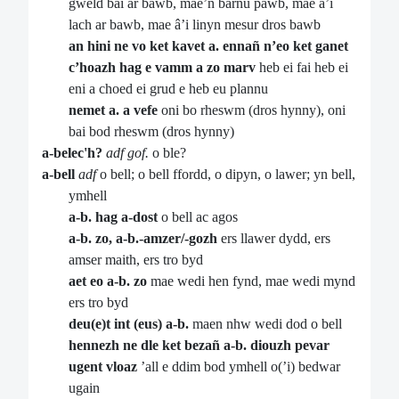
gweld bai ar bawb, mae’n barnu pawb, mae â’i
lach ar bawb, mae â’i linyn mesur dros bawb
an hini ne vo ket kavet a. ennañ n’eo ket ganet
c’hoazh hag e vamm a zo marv
heb ei fai heb ei
eni a choed ei grud e heb eu plannu
nemet a. a vefe
oni bo rheswm (dros hynny), oni
bai bod rheswm (dros hynny)
a-belec'h?
adf gof.
o ble?
a-bell
adf
o bell; o bell ffordd, o dipyn, o lawer; yn bell,
ymhell
a-b. hag a-dost
o bell ac agos
a-b. zo, a-b.-amzer/-gozh
ers llawer dydd, ers
amser maith, ers tro byd
aet eo a-b. zo
mae wedi hen fynd, mae wedi mynd
ers tro byd
deu(e)t int (eus) a-b.
maen nhw wedi dod o bell
hennezh
ne dle ket bezañ a-b. diouzh pevar
ugent vloaz
’all e ddim bod ymhell o(’i) bedwar
ugain