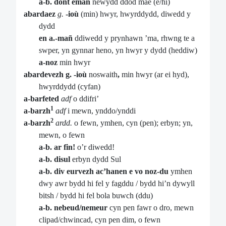
a-b. dont emañ
newydd ddod mae (e/hi)
abardaez
g.
-ioù
(min) hwyr, hwyrddydd, diwedd y
dydd
en a.-mañ
ddiwedd y prynhawn ’ma, rhwng te a
swper, yn gynnar heno, yn hwyr y dydd (heddiw)
a-noz
min hwyr
abardevezh g. -ioù
noswaith
,
min hwyr (ar ei hyd),
hwyrddydd (cyfan)
a-barfeted
adf
o ddifri’
1
a-barzh
adf
i mewn, ynddo/ynddi
2
a-barzh
ardd.
o fewn, ymhen, cyn (pen); erbyn; yn,
mewn, o fewn
a-b. ar fin!
o’r diwedd!
a-b. disul
erbyn dydd Sul
a-b. div eurvezh ac’hanen e vo noz-du
ymhen
dwy awr bydd hi fel y fagddu / bydd hi’n dywyll
bitsh / bydd hi fel bola buwch (ddu)
a-b. nebeud/nemeur
cyn pen fawr o dro, mewn
clipad/chwincad, cyn pen dim, o fewn