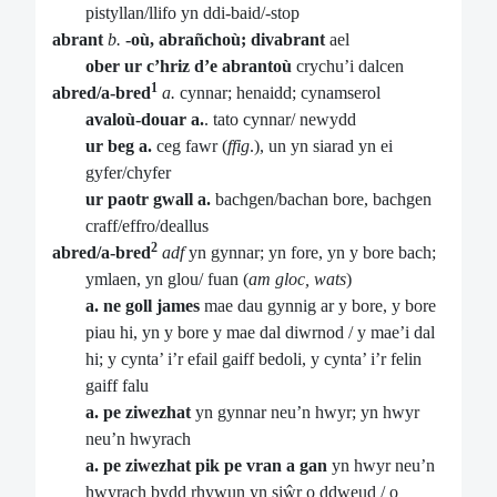
pistyllan/llifo yn ddi-baid/-stop
abrant
b.
-où, abrañchoù; divabrant
ael
ober ur c’hriz d’e abrantoù
crychu’i dalcen
1
abred/a-bred
a.
cynnar; henaidd; cynamserol
avaloù-douar a.
. tato cynnar/ newydd
ur beg a.
ceg fawr (
ffig
.), un yn siarad yn ei
gyfer/chyfer
ur paotr gwall a.
bachgen/bachan bore, bachgen
craff/effro/deallus
2
abred/a-bred
adf
yn gynnar; yn fore, yn y bore bach;
ymlaen, yn glou/ fuan (
am gloc, wats
)
a. ne goll james
mae dau gynnig ar y bore, y bore
piau hi, yn y bore y mae dal diwrnod / y mae’i dal
hi; y cynta’ i’r efail gaiff bedoli, y cynta’ i’r felin
gaiff falu
a. pe ziwezhat
yn gynnar neu’n hwyr; yn hwyr
neu’n hwyrach
a. pe ziwezhat pik pe vran a gan
yn hwyr neu’n
hwyrach bydd rhywun yn siŵr o ddweud / o