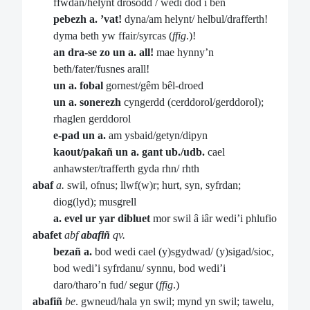
ffwdan/helynt drosodd / wedi dod i ben
pebezh a. ’vat!
dyna/am helynt/ helbul/drafferth!
dyma beth yw ffair/syrcas (
ffig
.)!
an dra-se zo un a. all!
mae hynny’n
beth/fater/fusnes arall!
un a. fobal
gornest/gêm bêl-droed
un a. sonerezh
cyngerdd (cerddorol/gerddorol);
rhaglen gerddorol
e-pad un a.
am ysbaid/getyn/dipyn
kaout/pakañ un a. gant ub./udb.
cael
anhawster/trafferth gyda rhn/ rhth
abaf
a.
swil, ofnus; llwf(w)r; hurt, syn, syfrdan;
diog(lyd); musgrell
a. evel ur yar dibluet
mor swil â iâr wedi’i phlufio
abafet
abf
abafiñ
qv.
bezañ a.
bod wedi cael (y)sgydwad/ (y)sigad/sioc,
bod wedi’i syfrdanu/ synnu, bod wedi’i
daro/tharo’n fud/ segur (
ffig
.)
abafiñ
be
. gwneud/hala yn swil; mynd yn swil; tawelu,