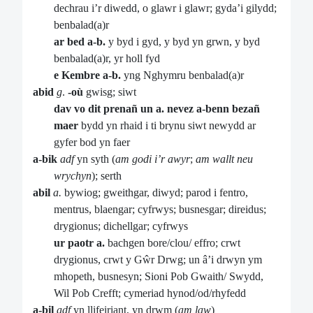
dechrau i’r diwedd, o glawr i glawr; gyda’i gilydd;
benbalad(a)r
ar bed a-b.
y byd i gyd, y byd yn grwn, y byd
benbalad(a)r, yr holl fyd
e Kembre a-b.
yng Nghymru benbalad(a)r
abid
g
.
-où
gwisg; siwt
dav vo dit prenañ un a. nevez a-benn bezañ
maer
bydd yn rhaid i ti brynu siwt newydd ar
gyfer bod yn faer
a-bik
adf
yn syth (
am godi i’r
awyr
;
am wallt neu
wrychyn
); serth
abil
a.
bywiog; gweithgar, diwyd; parod i fentro,
mentrus, blaengar; cyfrwys; busnesgar; direidus;
drygionus; dichellgar; cyfrwys
ur paotr a.
bachgen bore/clou/ effro; crwt
drygionus, crwt y Gŵr Drwg; un â’i drwyn ym
mhopeth, busnesyn; Sioni Pob Gwaith/ Swydd,
Wil Pob Crefft; cymeriad hynod/od/rhyfedd
a-bil
adf
yn llifeiriant, yn drwm (
am law
)