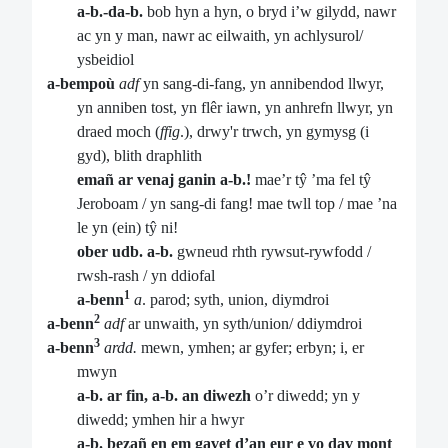
a-b.-da-b.
bob hyn a hyn, o bryd i’w gilydd, nawr
ac yn y man, nawr ac eilwaith, yn achlysurol/
ysbeidiol
a-bempoù
adf
yn sang-di-fang, yn annibendod llwyr,
yn anniben tost, yn flêr iawn, yn anhrefn llwyr, yn
draed moch (
ffig
.), drwy'r trwch, yn gymysg (i
gyd), blith draphlith
emañ ar venaj ganin a-b.!
mae’r tŷ ’ma fel tŷ
Jeroboam / yn sang-di fang! mae twll top / mae ’na
le yn (ein) tŷ ni!
ober udb. a-b.
gwneud rhth rywsut-rywfodd /
rwsh-rash / yn ddiofal
1
a-benn
a
. parod; syth, union, diymdroi
2
a-benn
adf
ar unwaith, yn syth/union/ ddiymdroi
3
a-benn
ardd.
mewn, ymhen; ar gyfer; erbyn; i, er
mwyn
a-b. ar fin, a-b. an diwezh
o’r diwedd; yn y
diwedd; ymhen hir a hwyr
a-b. bezañ en em gavet d’an eur e vo dav mont