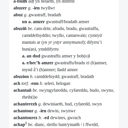
a-builh
adf
yn helaeth, yn ddibrin
abuzer
g.
-ien
twyllwr
abuz
g
. gwastraff, bradath
un a. amzer
gwastraff/bradath amser
abuziñ
be.
cam-drin;
afradu, bradu, gwastraffu,
camddefnyddio; twyllo, camarwain; cymryd
mantais ar (
yn
yr ystyr annymunol
); difyrru’i
hun(an), ymddifyrru
a. an dud
gwastraffu amser y bob(o)l
a. e/hec’h amzer
gwastraffu/bradu ei (h)amser,
mynd â’i (h)amser; lladd amser
abuzion
b.
camddefnydd; gwastraff, bradath
ach
torf.
-enn
b.
seleri, helogan
achantañ
be
. swyngyfareddu, cyfareddu, hudo, swyno,
rheib(i)o
achanterezh
g.
dewiniaeth, hud, cyfaredd, swyn
achantour
g.
-ien
dewin, swynwr
achantourez
b.
-ed
dewines, gwrach
1
achap
be.
dianc, sleifio bant/ymaith / i ffwrdd,