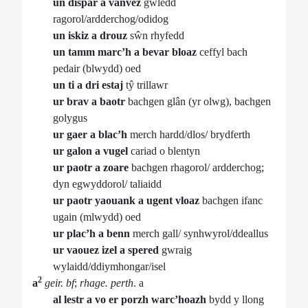
un dispar a vanvez
gwledd
ragorol/ardderchog/odidog
un iskiz a drouz
sŵn rhyfedd
un tamm marc’h a bevar bloaz
ceffyl bach
pedair (blwydd) oed
un ti a dri estaj
tŷ trillawr
ur brav a baotr
bachgen glân (yr olwg), bachgen
golygus
ur gaer a blac’h
merch hardd/dlos/ brydferth
ur galon a vugel
cariad o blentyn
ur paotr a zoare
bachgen rhagorol/ ardderchog;
dyn egwyddorol/ taliaidd
ur paotr yaouank a ugent vloaz
bachgen ifanc
ugain (mlwydd) oed
ur plac’h a benn
merch gall/ synhwyrol/ddeallus
ur vaouez izel a spered
gwraig
wylaidd/ddiymhongar/isel
2
a
geir. bf
;
rhage. perth
. a
al lestr a vo er porzh warc’hoazh
bydd y llong