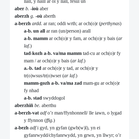
llall, y naill ar ôl y llall, fesul un
aber
b.
-ioù
aber
aberzh
g.
-où
aberth
a-berzh
ardd.
ar ran; oddi wrth; ar och(o)r (
perthynas
)
a-b.
un all
ar ran (un/person) arall
a-b. mamm
ar och(o)r y fam, ar och(o)r y bais (
ar
laf
.)
tad-kozh a-b. va/ma mamm
tad-cu ar och(o)r fy
mam / ar och(o)r y bais (
ar laf
.)
a.-b. tad
ar och(o)r y tad, ar och(o)r y
tr(o)wsus/tr(o)wser (
ar laf
.)
mamm-gozh a-b. va/ma zad
mam-gu ar och(o)r
fy nhad
a-b. stad
swyddogol
aberzhiñ
be
. aberthu
a-berzh-vat
adf
o’r man/ffynhonnell/ lle iawn, o lygad
y ffynnon (
ffig
.)
a-bezh
adf
i gyd, yn gyfan (gwb(w)l), yn ei
gyfanrwydd/chyfanrwydd, yn grwn, yn llwyr; o’r